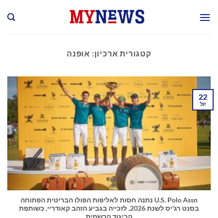
Ski
t
conten
קטגורית ארכיון:
אופנה
22
יול
U.S. Polo Assn נתנה חסות לאליפות הפולו הבריטית הפתוחה
בסנט רג'יס לשנת 2026, לזכייה בגביע הזהב קאודריי, כשותפת
הביגוד הרשמית