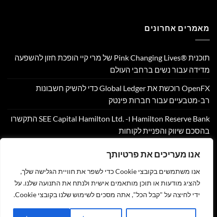
מאמרים אחרונים
תוכנית Pink Changing Lives®‎ של מרי קיי הופכת חזון להשפעה
מדידה עבור נשים ברחבי העולם
OpenFX רוכשת את Global Ledger כדי להשיק חשבונות
רב-מטבעיים עבור חברות פינטק
Hamilton Reserve Bank ו- SEE Capital Hamilton Ltd.‎ התקשרו
בהסכם שיווק והפניית לקוחות
PU Prime מרחיבה את המסחר בזהב עם השקת XAUUSD247
אנו מעריכים את פרטיותך
Corpay Cross-Border מונתה לשותפת המט"ח הרשמית של
אנו משתמשים בקובצי Cookie כדי לשפר את חוויית הגלישה שלך,
Ultimate Sevens
להציג מודעות או תוכן מותאמים אישית ולנתח את התנועה שלנו. על
ידי לחיצה על "קבל הכל", אתה מסכים לשימוש שלנו בקובצי Cookie.
צור קשר
הצהרת נגישות
מדיניות פרטיות
תקנון
שליחת מאמר לאתר