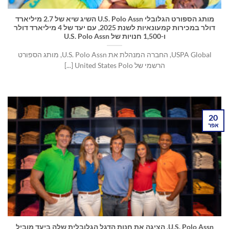
מותג הספורט הגלובלי U.S. Polo Assn השיג שיא של 2.7 מיליארד
דולר במכירות קמעונאיות לשנת 2025, עם יעד של 4 מיליארד דולר
ו-1,500 חנויות של U.S. Polo Assn
USPA Global, החברה המנהלת את U.S. Polo Assn, מותג הספורט
הרשמי של United States Polo [...]
20
אפר
U.S. Polo Assn. הציגה את חנות הדגל הגלובלית שלה ביעד מוביל