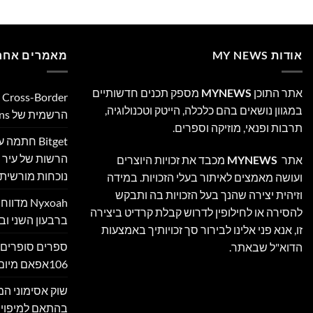
אודות MY NEWS
מאמרים אחרו
אתר התוכן
MYNEWS
מספק תכנים חדשותיים
במגוון נושאים בהם כלכלה, הייטק וטכנולוגיה,
הרשמית של Ultimate Sevens
תרבות ופנאי, מוזיקה וספרים.
Bitget חת
הרשות של עיר ה
אתר
MYNEWS
מכבד את זכויות היוצרים
נוכחות מורשית 
ועושה מאמצים לאיתור בעלי הזכויות. במידה
וזיהית יצירה שהנך בעל הזכויות בה ותבקש
Nyxoah מ
להסירה או לחילופין לדרוש קבלת קרדיט ביצירה
ברבעון השני ובמ
זו, אנא פני אלינו לבירור סך זכויותיך באמצעות
ספרים סופרים 
הדוא"ל שבאתר.
106אפאם מיום 05/08/26
בהתאם למיפוי