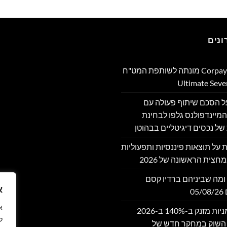
נים
Corpay Cross-Border מונתה לשותפת המט"ח
מה על הסכם שיתוף פעולה עם
מיינדפולנס גלפו לבחינת
של נכסים דיגיטליים בבהוטן
דווחת על תוצאות פיננסיות ותפעוליות
חצית הראשונה של 2026
ומה שביניהם ברדיו קסם
א
שוק אסימוני המניות מזנק ב-140% ב-2026
ל
 השוק במחקר חדש של