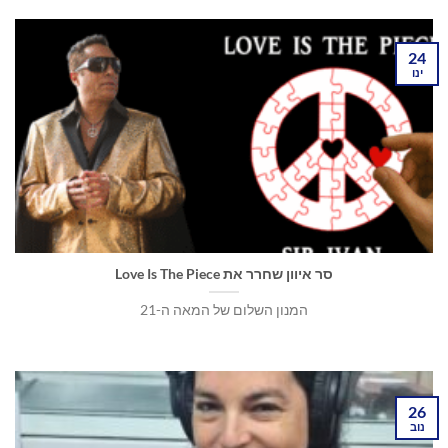
24
ינו
סר איוון שחרר את Love Is The Piece
המנון השלום של המאה ה-21
26
נוב