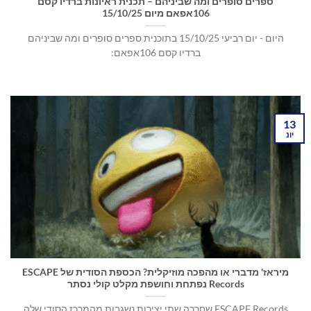
ספרים סופרים ומה שביניהם – תכנית ראיונות ברדיו קסם
106אפאם מיום 15/10/25
היום - יום רביעי 15/10/25 בתוכנית ספרים סופרים ומה שביניהם
ברדיו קסם 106אפאם:
13
יונ
מיראז' מדברי או מהפכה מוזיקלית? הכספת הסודית של ESCAPE
Records נפתחת וחושפת מקלט קולי נסתר
ESCAPE Records שחררה שתי יצירות נשגבות מהמרכז הסודי שלה