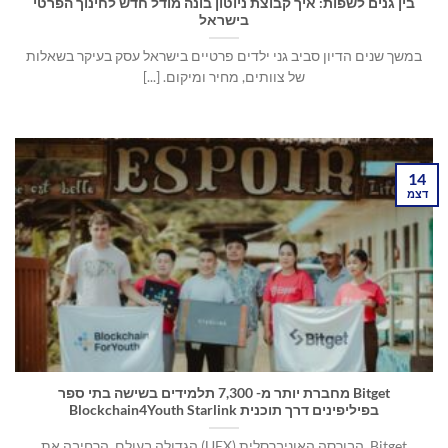
בין גנים לשפות: איך קבוצת ניוטון בונה מודל חדש לחינוך הפרטי
בישראל
במשך שנים הדיון סביב גני ילדים פרטיים בישראל עסק בעיקר בשאלות
של צוותים, מחיר ומיקום. [...]
14
דצמ
Bitget מחברת יותר מ- 7,300 תלמידים בשישה בתי ספר
בפיליפינים דרך תוכנית Blockchain4Youth Starlink
Bitget, הבורסה האוניברסלית (UEX) הגדולה בעולם, הרחיבה את