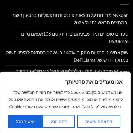
Nyxoah מדווחת על תוצאות פיננסיות ותפעוליות ברבעון השני
ובמחצית הראשונה של 2026
ספרים סופרים ומה שביניהם ברדיו קסם 106אפאם מיום
05/08/26
שוק אסימוני המניות מזנק ב-140% ב-2026 בהתאם למיפוי השוק
במחקר חדש של DeFiLlama
Moove גייסה 250 מיליון דולר לפי שווי של 2.1 מיליארד דולר,
במטרה להרחיב את התשתית הגלובלית לתחבורה אוטונומית
אנו מעריכים את פרטיותך
Bitget משלבת את הגרפים של TradingView עבור שוק הסחורות
אנו משתמשים בקובצי Cookie כדי לשפר את חוויית הגלישה שלך,
(CFD)
להציג מודעות או תוכן מותאמים אישית ולנתח את התנועה שלנו. על
ידי לחיצה על "קבל הכל", אתה מסכים לשימוש שלנו בקובצי Cookie.
צור קשר
הצהרת נגישות
מדיניות פרטיות
תקנון
שליחת מאמר לאתר
התאמה אישית
דחה הכל
אישור הכל
כל הזכויות שמורות 2026 ©
זהר נוי - MY NEWS