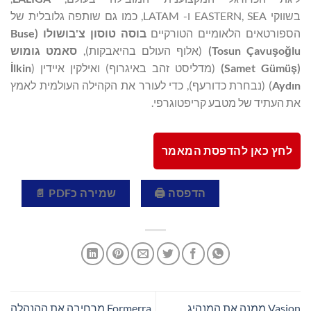
בשווקי EASTERN, SEA ו- LATAM, כמו גם שותפה גלובלית של
הספורטאים הלאומיים הטורקיים
בוסה טוסון צ'בושולו (
Buse
lu
ğ
o
ş
Tosun Çavu
)
(אלוף העולם בהיאבקות),
סאמט גומוש
(
ş
Samet Gümü
)
(מדליסט זהב באיגרוף) ואילקין איידין (
lkin
İ
Aydın
) (נבחרת כדורעף), כדי לעורר את הקהילה העולמית לאמץ
את העתיד של מטבע קריפטוגרפי.
לחץ כאן להדפסת המאמר
הדפסה 🖨
שמירה כPDF 📄
Vasion ממנה את המנהיג
Formerra מרחיבה את ההנהלה