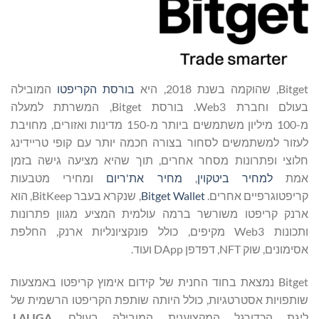
Bitget, שהוקמה בשנת 2018, היא
בורסת הקריפטו
המובילה
בעולם וחברת Web3. בורסת Bitget, המשרתת למעלה
מ-100 מיליון משתמשים ביותר מ-150 מדינות ואזורים, מחויבת
לעזור למשתמשים לסחור בצורה חכמה יותר עם קופי טריידינג
חלוצי ופתרונות מסחר אחרים, תוך שהיא מציעה גישה בזמן
אמת
למחיר ביטקוין
,
מחיר את'ריום
ומחירי מטבעות
קריפטוגרפיים אחרים.
Bitget Wallet
, שנקרא בעבר BitKeep, הוא
ארנק קריפטו משורשר ברמה עולמית המציע מגוון פתרונות
ותכונות Web3 מקיפים, כולל פונקציונליות ארנק, החלפת
אסימונים, שוק NFT, דפדפן DApp ועוד.
Bitget נמצאת בחוד החנית של קידום אימוץ קריפטו באמצעות
שותפויות אסטרטגיות, כולל היותה שותפת הקריפטו הרשמית של
ליגת הכדורגל המקצוענית המובילה בעולם,
LALIGA
,