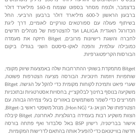
בדצמבר, ולנפח מסחר בספוט שצמח מ-160 מיליארד דולר
ברבעון הראשון ל-600 מיליארד דולר ברבעון הרביעי. החל
בשיתוף פעולה עם ספורטאים טורקיים לאומיים, דרך ליגת
הכדורגל האגדית LALIGA ועד להצטרפות של מנהלים חדשים
לחברה והשגת רישיונות מרובים, Bitget חיזקה את מעמדה
כמובילה עולמית, והפכה לאקו-סיסטם השני בגודלו ביקום
הבורסות הקריפטוגרפיות.
Bitget מתמקדת בשווקי ההתרחבות שלה באמצעות שיווק מקומי,
שותפויות ויוזמות חינוכיות. הבורסה מציעה הצטרפות פשוטה,
שערי פיאט ותמיכת לקוחות מקומית כדי להקל על הגישה. Bitget
משקיעה בנוסף בחינוך לבלוקצ'יין, בחסויות אסטרטגיות ובתוכניות
תמריצים כדי לשמר משתמשים באזורים בעלי צמיחה גבוהה. עם
הצטרפותו של הון אנ-ג'י (Hon NG), מנהל משפטי ראשי ב-Bitget,
הצוות משקיע רבות בעמידה ברגולציות. לאחרונה, Bitget קיבלה
אישור בבריטניה, רישיון BSP באל סלבדור ואף פתחה בורסה
חדשה בווייטנאם כדי להפעיל אותה בהתאם לדרישות המקומיות.