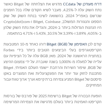
דו"ח מעודכן של CCdata
מדגיש את הצלחתה של Bitget כאשר
נתח השוק עלה ל-4.25%, מעבר לשיא הקודם שלה בכל הזמנים
שנרשם באפריל 2024. בהשוואה לשינוי בנתח השוק של שוק
הספוט והנגזרות המשולב, Bitget, Coinbase ו-Crypto(dot)com
היו הנהנות הגדולות ביותר ב-2024, והגדילו את נתח השוק שלהן
ב-4.05%, 3.89% ו-3.39% אל 10.5%, 5.43% ו-4.71% בהתאמה.
קודם לכן
האסימון של Bitget (BGB)
דורג כאחד מ-10 המטבעות
הקריפטוגרפים בעלי הביצועים הטובים ביותר בידי Forbes
במחצית הראשונה של 2024. מאז, BGB עלה על כל הציפיות עם
עלייה של למעלה מ-1,000% בשנה שעברה. על ידי צמצום ההיצע
של BGB, שיפור השירות והרחבת יישומי העולם האמיתי, Bitget
מתכננת לחזק עוד יותר את הפונקציונליות ואת המוצרים באקו
סיסטם של Bitget המניע צמיחה ברת קיימא וערך ארוך טווח עבור
המחזיקים.
הופעת הבכורה של Bitget ברשימת 2025 של פורבס של בורסות
הקריפטו האמינות ביותר בעולם מדגישה את הצמיחה המרשימה