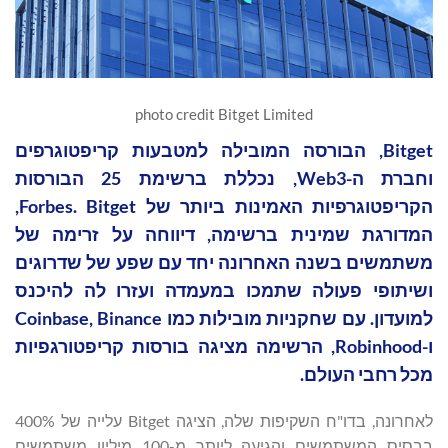
photo credit Bitget Limited
Bitget, הבורסה המובילה למטבעות קריפטוגרפים
וחברת ה-Web3, נכללת ברשימת 25 הבורסות
הקריפטוגרפיות האמינות ביותר של Forbes. Bitget,
המדורגת שמינית ברשימה, דיווחה על זרימה של
משתמשים בשנה האחרונה יחד עם שפע של שדרוגים
ושיתופי פעולה שתמכו במעמדה ועזרו לה להיכנס
למועדון. עם שחקניות מובילות כמו Coinbase, Binance
ו-Robinhood, הרשימה מציגה בורסות קריפטורגפיות
מכל רחבי העולם.
לאחרונה, בדו"ח השקיפות שלה, הציגה Bitget עלייה של 400%
בבסיס המשתמשים והגיעה ליותר מ-100 מיליון משתמשים