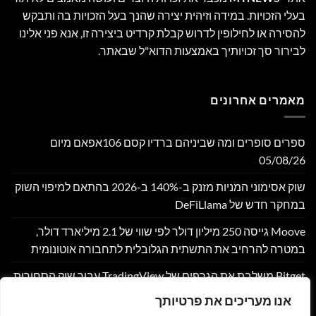
בעלי הזכויות. במידה וזיהית יצירה שהנך בעל הזכויות בה ותבקש
להסירה או לחילופין לדרוש קבלת קרדיט ביצירה זו, אנא פני אלינו
לבירור סך זכויותיך באמצעות הדוא"ל שבאתר.
מאמרים אחרונים
ספרים סופרים ומה שביניהם ברדיו קסם 106אפאם מיום
05/08/26
שוק אסימוני המניות מזנק ב-140% ב-2026 בהתאם למיפוי השוק
במחקר חדש של DeFiLlama
Moove גייסה 250 מיליון דולר לפי שווי של 2.1 מיליארד דולר,
במטרה להרחיב את התשתית הגלובלית לתחבורה אוטונומית
Bitget משלבת את הגרפים של TradingView עבור שוק הסחורות
(CFD)
אנו מעריכים את פרטיותך