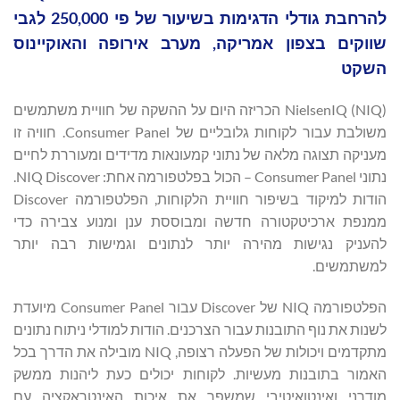
להרחבת גודלי הדגימות בשיעור של פי 250,000 לגבי
שווקים בצפון אמריקה, מערב אירופה והאוקיינוס
השקט
NielsenIQ (NIQ) הכריזה היום על ההשקה של חוויית משתמשים
משולבת עבור לקוחות גלובליים של Consumer Panel. חוויה זו
מעניקה תצוגה מלאה של נתוני קמעונאות מדידים ומעוררת לחיים
נתוני Consumer Panel – הכול בפלטפורמה אחת: NIQ Discover.
הודות למיקוד בשיפור חוויית הלקוחות, הפלטפורמה Discover
ממנפת ארכיטקטורה חדשה ומבוססת ענן ומנוע צבירה כדי
להעניק נגישות מהירה יותר לנתונים וגמישות רבה יותר
למשתמשים.
הפלטפורמה NIQ של Discover עבור Consumer Panel מיועדת
לשנות את נוף התובנות עבור הצרכנים. הודות למודלי ניתוח נתונים
מתקדמים ויכולות של הפעלה רצופה, NIQ מובילה את הדרך בכל
האמור בתובנות מעשיות. לקוחות יכולים כעת ליהנות ממשק
מודרני ואינטואיטיבי שמשפר את איכות האינטראקציה עם