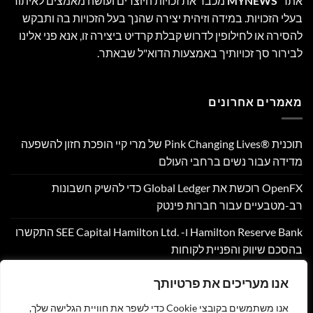
אתר
MYNEWS
מכבד את זכויות היוצרים ועושה מאמצים לאיתור
בעלי הזכויות. במידה וזיהית יצירה שהנך בעל הזכויות בה ותבקש
להסירה או לחילופין לדרוש קבלת קרדיט ביצירה זו, אנא פני אלינו
לבירור סך זכויותיך באמצעות הדוא"ל שבאתר.
מאמרים אחרונים
תוכנית Pink Changing Lives®‎ של מרי קיי הופכת חזון להשפעה
מדידה עבור נשים ברחבי העולם
OpenFX רוכשת את Global Ledger כדי להשיק חשבונות
רב-מטבעיים עבור חברות פינטק
Hamilton Reserve Bank ו- SEE Capital Hamilton Ltd.‎ התקשרו
בהסכם שיווק והפניית לקוחות
PU Prime מרחיבה את המסחר בזהב עם השקת XAUUSD247
אנו מעריכים את פרטיותך
Corpay Cross-Border מונתה לשותפת המט"ח הרשמית של
אנו משתמשים בקובצי Cookie כדי לשפר את חוויית הגלישה שלך,