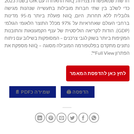
חדשות שמאפשרות צמיחה. NIQ התאחדה עם GfK בשנת 2023
כדי לשלב בין שתי חברות מובילות בתעשייה שנהנות מגישה
גלובלית ללא תחרות. היום, NIQ פועלת ביותר מ-95 מדינות
ברחבי העולם שאחראיות על 97% מכלל התוצר הלאומי הגולמי
(GDP). הודות לקריאה הוליסטית של ענף הקמעונאות והתובנות
המקיפות ביותר בשוק לגבי צרכנים – המסופקות בשילוב עם ניתוח
נתונים מתקדם בפלטפורמה המובילה מסוגה – NIQ מספקת את
הפתרון Full View™.
לחץ כאן להדפסת המאמר
הדפסה 🖨
שמירה כPDF 📄