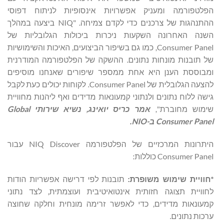
הפלטפורמה ומעניק אפשרויות אינסופיות לניתוח דפוסי
ההתנהגות של צרכנים כדי לקדם צמיחה. "NIQ ביצעה במהלך
השנה האחרונה השקעות ניכרות ביכולות הגלובליות של
Consumer Panel, כמו גם בשיפור הביצועים, האיכות והשימושיות
של תובנות מונחות נתונים. ההשקה של הפלטפורמה המודרנית
ומבוססת הענן היא אחת ממספר שיפורים שאנחנו מוסיפים
להצעה הגלובלית של Consumer Panel. לקוחות יכולים כעת לקבל
גישה ללוח נתונים ולנתוני קמעונאות מדידים ואף ליהנות מחוויית
שימוש מחוברת",
אמר כריס יואינג, נשיא שירותי
Global
Consumer Panel
ב-
NIO
.
היתרונות המרכזיים של הפלטפורמה NIQ Discover עבור
Consumer Panel כוללות:
*חוויית שימוש משופרת:
תובנות לפי דרישה אפשריות הודות
לחוויית תצוגה חזותית אינטואיטיבית ועוצמתית, לצד נתוני
קמעונאות מדידים, כדי לאפשר זרימה מונחית וחלקה שחוצה
ערכות נתונים.