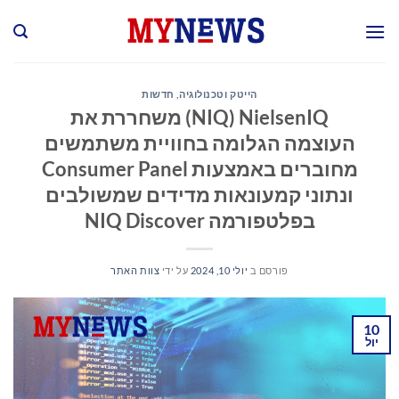
Ski
t
conten
הייטק וטכנולוגיה
,
חדשות
NielsenIQ ‏(NIQ) משחררת את
העוצמה הגלומה בחוויית משתמשים
מחוברים באמצעות Consumer Panel
ונתוני קמעונאות מדידים שמשולבים
בפלטפורמה NIQ Discover
פורסם ב
יולי 10, 2024
על ידי
צוות האתר
10
יול