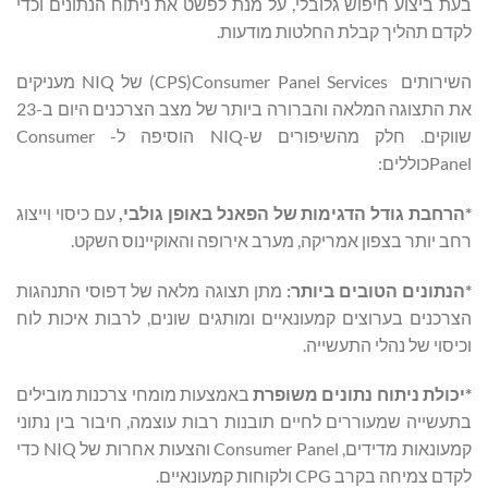
בעת ביצוע חיפוש גלובלי, על מנת לפשט את ניתוח הנתונים וכדי
לקדם תהליך קבלת החלטות מודעות.
השירותים Consumer Panel Services‏(CPS) של NIQ מעניקים
את התצוגה המלאה והברורה ביותר של מצב הצרכנים היום ב-23
שווקים. חלק מהשיפורים ש-NIQ הוסיפה ל- Consumer
Panelכוללים:
*הרחבת גודל הדגימות של הפאנל באופן גולבי,
עם כיסוי וייצוג
רחב יותר בצפון אמריקה, מערב אירופה והאוקיינוס השקט.
*הנתונים הטובים ביותר:
מתן תצוגה מלאה של דפוסי התנהגות
הצרכנים בערוצים קמעונאיים ומותגים שונים, לרבות איכות לוח
וכיסוי של נהלי התעשייה.
*יכולת ניתוח נתונים משופרת
באמצעות מומחי צרכנות מובילים
בתעשייה שמעוררים לחיים תובנות רבות עוצמה, חיבור בין נתוני
קמעונאות מדידים, Consumer Panel והצעות אחרות של NIQ כדי
לקדם צמיחה בקרב CPG ולקוחות קמעונאיים.