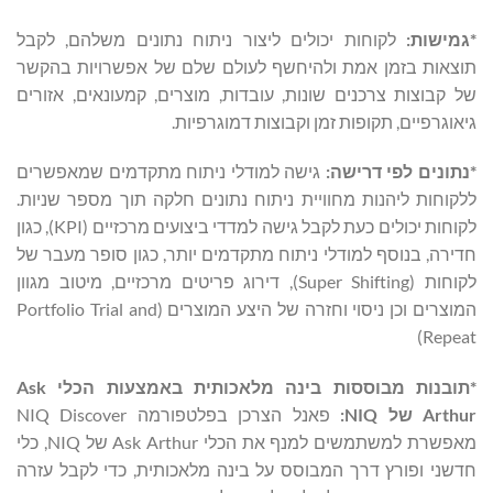
*גמישות:
לקוחות יכולים ליצור ניתוח נתונים משלהם, לקבל
תוצאות בזמן אמת ולהיחשף לעולם שלם של אפשרויות בהקשר
של קבוצות צרכנים שונות, עובדות, מוצרים, קמעונאים, אזורים
גיאוגרפיים, תקופות זמן וקבוצות דמוגרפיות.
*נתונים לפי דרישה:
גישה למודלי ניתוח מתקדמים שמאפשרים
ללקוחות ליהנות מחוויית ניתוח נתונים חלקה תוך מספר שניות.
לקוחות יכולים כעת לקבל גישה למדדי ביצועים מרכזיים (KPI), כגון
חדירה, בנוסף למודלי ניתוח מתקדמים יותר, כגון סופר מעבר של
לקוחות (Super Shifting), דירוג פריטים מרכזיים, מיטוב מגוון
המוצרים וכן ניסוי וחזרה של היצע המוצרים (Portfolio Trial and
Repeat)
*תובנות מבוססות בינה מלאכותית באמצעות הכלי
Ask
Arthur
של
NIQ
:
פאנל הצרכן בפלטפורמה NIQ Discover
מאפשרת למשתמשים למנף את הכלי Ask Arthur של NIQ, כלי
חדשני ופורץ דרך המבוסס על בינה מלאכותית, כדי לקבל עזרה