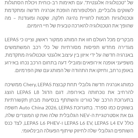
של "טכנולוגיה אלגנטית". עם תאימות רב-כוחית ויכולת הסתגלות
לשווקים גלובליים, הפלטפורמה הופכת אנרגיה חדשה ומתקדמת
וטכנולוגיות חכמות לחוויית נהיגה חלקה, שקטה ומעודנת – מה
שהופך את הטכנולוגיה להארכה טבעית של חיי היומיום.
מבקרים מכל העולם חוו את המותג ממקור ראשון, וציינו כי LEPAS
מגדירה מחדש תפיסות מסורתיות של כלי רכב המשתמשים
באנרגיה חדשה על ידי איזון בין עיצוב אלגנטי וטכנולוגיה מתקדמת.
משפיעני אופנה אירופאים ומובילי דעה בתחום הרכב נכחו באירוע
באופן נרחב, וחיזקו את התהודה של המותג עם שוק הפרמיום.
כמותג אנרגיה חדשה גלובלי תחת קבוצת Chery, LEPAS ממשיכה
להרחיב את נוכחותה באירופה. דגם הדגל LEPAS L8 הוצג
בתערוכת הרכב של טורינו והשתתף בנסיעות מבחן תקשורתיות
בשווקים כמו ספרד. בתערוכת Auto China 2026, LEPAS חשפה
גם את אסטרטגיית ה-NEV הגלובלית שלה ואת קו המוצרים שלה,
כולל LEPAS L6 EV, LEPAS L4 EV ו-LEPAS L6 PHEV, לצד כנס
השותפים הגלובלי שלה לחיזוק שיתוף הפעולה הבינלאומי.