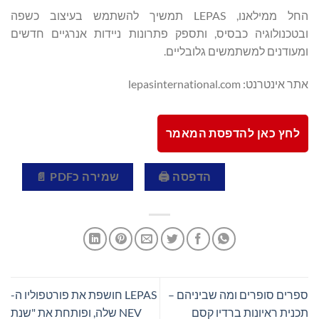
החל ממילאנו, LEPAS תמשיך להשתמש בעיצוב כשפה
ובטכנולוגיה כבסיס, ותספק פתרונות ניידות אנרגיים חדשים
ומעודנים למשתמשים גלובליים.
אתר אינטרנט: lepasinternational.com
לחץ כאן להדפסת המאמר
הדפסה 🖨
שמירה כPDF 📄
ספרים סופרים ומה שביניהם –
LEPAS חושפת את פורטפוליו ה-
תכנית ראיונות ברדיו קסם
NEV שלה, ופותחת את "שנת