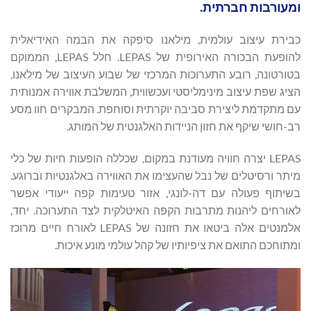
ומעורבות חברתית.
כבירת עיצוב עולמית, מילאנו סיפקה את הבמה האידיאלית
להופעת הבכורה האירופית של LEPAS. חלל LEPAS, הממוקם
בטורטונה, רובע התערוכות המרכזי של שבוע העיצוב של מילאנו,
הציג שפת עיצוב מינימליסטי ועכשווית, המשלבת אווירה אמנותית
עם מתקדמת ליצירת סביבה יוקרתית וסוחפת. המבקרים חוו מסע
רב-חושי שיקף את חזון הניידות האלגנטית של המותג.
LEPAS יצרה חוויה מעודנת במקום, שכללה הופעות חיות של כלי
מיתר ורסיטלים של נבל שהעצימו את האווירה באלגנטיות וברוגע.
בשיתוף פעולה עם דה-לונגי, אזור טעימות קפה ייעודי אפשר
לאורחים ליהנות מתרבות הקפה האיטלקית לצד התערוכה. יחד,
אלמנטים אלה ביטאו את חזונה של LEPAS לאורח חיים מרוכז
ומתוחכם התואם את ציפיותיו של קהל עולמי מונע איכות.