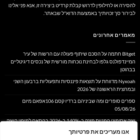
להסירה או לחילופין לדרוש קבלת קרדיט ביצירה זו, אנא פני אלינו
לבירור סך זכויותיך באמצעות הדוא"ל שבאתר.
מאמרים אחרונים
Bitget חתמה על הסכם שיתוף פעולה עם הרשות של עיר
המיינדפולנס גלפו לבחינת נוכחות מורשית של נכסים דיגיטליים
בבהוטן
Nyxoah מדווחת על תוצאות פיננסיות ותפעוליות ברבעון השני
ובמחצית הראשונה של 2026
ספרים סופרים ומה שביניהם ברדיו קסם 106אפאם מיום
05/08/26
שוק אסימוני המניות מזנק ב-140% ב-2026 בהתאם למיפוי השוק
במחקר חדש של DeFiLlama
אנו מעריכים את פרטיותך