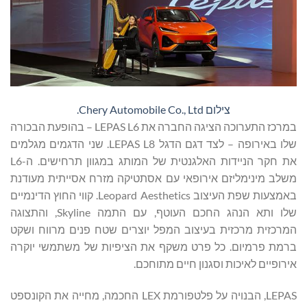
צילום Chery Automobile Co., Ltd.
במרכז התערוכה הציגה החברה את LEPAS L6 – בהופעת הבכורה
שלו באירופה – לצד דגם הדגל LEPAS L8. שני הדגמים מגלמים
את חקר הניידות האלגנטית של המותג במגוון תרחישים. ה-L6
משלב מינימליזם אירופאי עם אסתטיקה מזרח אסייתית מעודנת
באמצעות שפת העיצוב Leopard Aesthetics. קווי החוץ הדינמיים
שלו ותא הנהג החכם העוטף, עם התמה Skyline, והתצוגה
המרכזית מרכזית בעיצוב המפל יוצרים שטח פנים מרווח ושקט
ברמת פרמיום. כל פרט משקף את הציפיות של משתמשי יוקרה
אירופיים לאיכות וסגנון חיים מתוחכם.
LEPAS, הבנויה על פלטפורמת LEX החכמה, מחייה את הקונספט