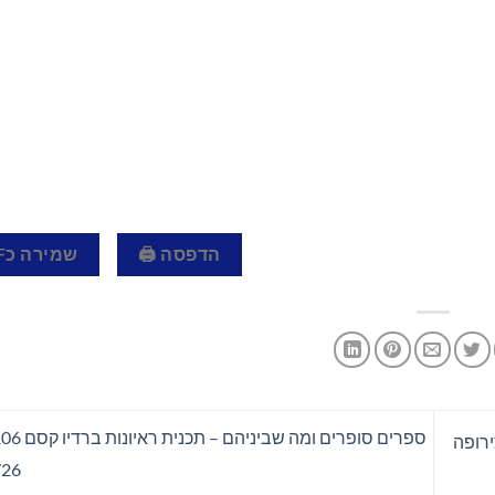
הדפסה 🖨
שמירה כPDF 📄
ם צירופה
/26