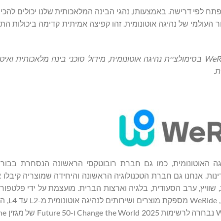
צר, להרחיב ולפתח לפי דרישה. באמצעותו, נהגי הבינה המלאכותית שלנו יכולים ל
 העולמי של נהיגה אוטונומית. זהו קפיצה אמיתית קדימה ביכולות הת
השקת WeRide GENESIS מציגה את ההובלה הגלובלית של WeRide בסימולציית נהיגה אוטונומית, מידול סוכני בינה מלאכ
ת.
הנהיגה האוטונומית, כמו גם חברת רובוטקסי הראשונה הנסחרת בבור
נומיים שלנו נבדקו או הופעלו בלמעלה מ-40 ערים ב-11 מדינות. אנחנו גם חברת הטכנולוגיה הראשונה והיחידה שמוצריה
One החכמה, הרב-תכליתית