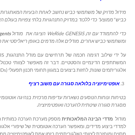
מידול מדויק של משתמשי כביש נחשב לאחת הבעיות המאתגרות ביו
כביש "ממוצע" כדי ללכוד במדויק התנהגויות בלתי צפויות בעולם הא
כדי להתמודד עם זה, WeRide GENESIS הציגה את מודול
gents
ומשתמשי כביש אחרים. מודלים אלה מדמים באופן ריאליסטי את כל 
אלגוריתמים שונות, לחזות ביצועים במגוון תחומי תכנון תפעולי (ODDs), ולשפר באופן מתמיד את יעילות ואיכותי האיטרציה.
אופטימיזציה בלולאה סגורה עם משוב רציף
בטיחות ונוחות הנוסעים נשארות עדיפות מרכזית בנהיגה אוטונומית, ו-WeRide GENESIS משפרת זאת באמצעות 
מסגרת סגורה שיטתית להערכה ואופטימיזציה.
מודול
מדדי הבינה המלאכותית
מספק מערכת הערכה כמותית המכס
למדדי ביצוע מדידים, ומאפשר הערכה אוטומטית של שיפורי אלגור
מסוים ומוחזרת לצוותי האלגוריתמים בזמן אמת לאופטימיזציה ממ