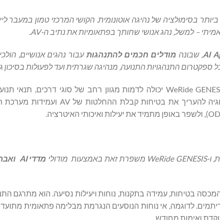
תר בסימולציה של נהיגה אוטונומית. הקושי המרכזי טמון במעבר לי
מיתי – למשל, נהג אנושי שחותך בפתאומיות את נתיב ה-AV.
AI A
, שבונה
מודלים חכמים להתנהגות
עבור נהגים אנושיים, הולכי 
ספקטרום התנהגויות התנועה, מנהיגה שגרתית ועד לפעולות בסיכון גב
על ידי שילוב דגימה חכמה של תרחישים עם מודל התנהגות, WeRide GENESIS יכולה לדמות מגוון רחב של סוגי דר
המשתתפים הדינמיים והסטטיים. דבר זה מאפשר לצוותי טכנולוגיה להעריך את בטי
מודולי
מדדי AI
ואבחון
ה בטיחות, עמידה בתקנות, נוחות ויעילות נסיעה. הוא מתרגם התנה
יתמים. לדוגמה, אי נוחות הנוסעים הנגרמת מבלימה פתאומית מתועדת 
וקדת ואימות מחודש.