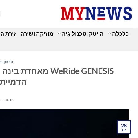
Ski
t
conten
כלכלה
הייטק וטכנולוגיה
מוזיקה ושירה
זירת ה
הייטק וט
WeRide GENESIS מ
הדמיית 
פורסם ב
ינ
28
ינו