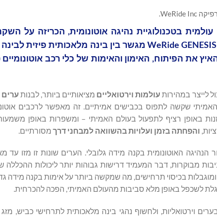
יקה WeRide Inc.
GENESIS, מודל ההדמיה למטרות כלליות הקנייני שלה. WeRide GENESIS מגשר בין בינה מלאכותי
עולמות וירטואליים
מציאותיים ביותר, לבנות
ערים 
 האמיתי שקשה לתפוס בכבישים אמיתיים. זה מאפשר לרכבים אוטונו
נות באופן רציף לתפעול בעולם האמיתי – ומשפרות באופן משמעותי
יות,
והפחתה בזמן ועלויות בהשוואה למבחני דרך
מסורתיים.
ל מסחור הנהיגה האוטונומית בקנה מידה גלובלי. הערים שונות זו מזו עד
יבות מבוקרות, דבר המעמיד דרישות גבוהות יותר ליכולות ההכללה של
ת ומוגבלות בכיסוי תרחישים, מה שמקשה ביותר על אימות בקנה מידה גדו
וגלת לשכפל באופן מלא סביבות מהעולם האמיתי, הפכה להכרחית.
ים וירטואליות, ולחשוף נהגי בינה מלאכותית לתרחישי כביש, מזג א