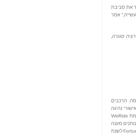
הכיר את סביבת
עשייה," אמר
ותית ואיטרציה סגורה,
סה. הרכבים
 קיבלו אישורי נהיגה
אוטונומית בשמונה שווקים: סין, איחוד האמירויות, סינגפור, צרפת, שוויץ, ערב הסעודית, בלגיה וארצות הברית. מועצמת על ידי פלטפורמת WeRide
, החסכונית והניתנת להתאמה גבוהה, WeRide מספקת מוצרים ושירותים לנהיגה אוטונומית מ-L2 עד L4, הנותנים מענה
לצרכי תחבורה בתעשיות הניידות, הלוגיסטיקה והתברואה. WeRide נבחרה לרשימות Change the World 2025 ו-Future 50 של מגזין Fortune לשנת