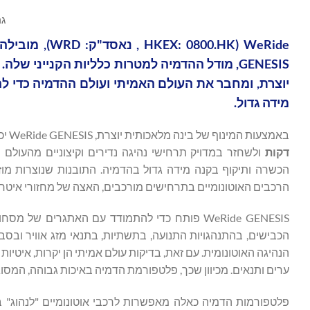
גרפ
מידה גדול.
באמצעות המינוף של בינה מלאכותית יוצרת, WeRide GENESIS יכול לייצר במהירות
דקות
ולשחזר במדויק תרחישי נהיגה נדירים וקיצוניים מהעולם
הכשרה ותיקוף בקנה מידה גדול בהדמיה. התובנות שנוצרות מוז
הרכבים האוטונומיים בתרחישים מורכבים, האצה של מחזורי איטרצ
WeRide GENESIS פותח כדי להתמודד עם האתגרים ש
הכבישים, בהתנהגויות התנועה, בתשתיות, בתנאי מזג אוויר ובסב
הנהיגה האוטונומית. עם זאת, בדיקות עולם אמיתי הן יקרות, איטיו
ערים ותנאים. מכיוון שכך, פלטפורמת הדמיה באיכות גבוהה, המס
פלטפורמות הדמיה כאלה מאפשרות לרכבי אוטונומיים "לנהוג" בער