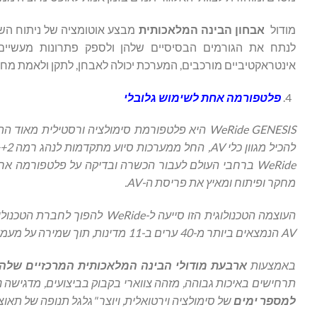
מודול
אבחון הבינה המלאכותית
מבצע אוטומציה של ניתוח השור
אינטראקטיביים מורכבים, המערכת יכולה לאבחן, לתקן ולאמת מחד
פלטפורמה אחת לשימוש גלובלי
WeRide GENESIS היא פלטפורמת סימולציה ורסטילית 
WeRide ברחבי העולם לעבור הכשרה ובדיקה על פלטפורמה 
מחקר ופיתוח ומאיץ את פריסת ה-AV.
העוצמה הטכנולוגית הזו סייעה ל
AV הנמצאים ביותר מ-40 ערים ב-11 מדינות, תוך שמירה על מעמד מוביל בפריסות מסחריות גלובליות.
באמצעות
ארבעת מודולי הבינה המלאכותית המרכזיים שלה,
תרחישים באיכות גבוהה, מזהה צווארי בקבוק בביצועים, מדגישה נ
למספר ימים
של סימולציה וירטואלית, ויוצר "גלגל תנופה של תאוצה" 