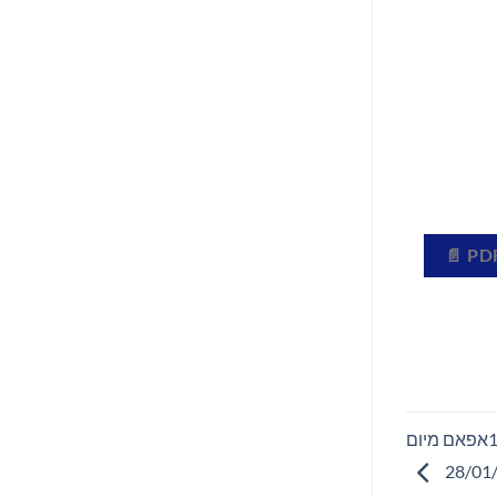
ספרים סופרים ומה שביניהם – תכנית ראיונות ברדיו קסם 106אפאם מיום
28/01