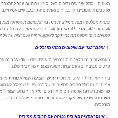
מגוונים – כולל אירועים נדירים בעלי סיכון גבוה. זה עזור להתגב
שרכבים אוטונומיים יהיו בטוחים ואמינים יותר בכבישים אמיתיים.
כאחת מפלטפורמות סימולציית הנהיגה האוטונומית המתקדמות ביותר בתעשייה, SIS
AI, סוכני AI, מדדי AI ואבחון AI
– כדי להתמודד עם כל תרחיש 
סנטימטר. זה מספק תמיכה חזקה לאימון, אימות ואיטרציה של אלגור
עולם "לגו" עם שילובים בלתי מוגבלים
באמצעות בינה
פרטים סביבתיים והתנהגויות תנועה מגוונות מרחבי העולם.
בתוך "עיר הלגו" הזה, מודול
תרחישי הבינה המלאכותית
אמיתיים. זה כולל חתכים פתאומיים של רכב, פניות שמאלה לא מוגנות
שריפות, רעידות אדמה, חסימות דרכים ומזג אוויר גרוע. המודול
מ
שמונה שנים של מקרי שטח ארוכי טווח
מורכבים.
אינטראקציה באיכות גבוהה עם תגובות מהירות