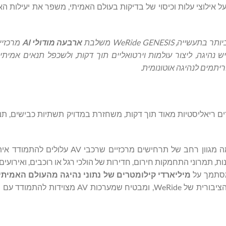
ר על אילוצי עלות וכיסוי של בדיקות בעולם האמיתי, משפר את יעילות הא
WeRide GENE משלבת
ארבעה מודולי AI
מרכזיי
נהיגה, ליצור עולמות וירטואליים תוך דקות, ולשכפל תנאים אמיתיי
יתמים לנהיגה אוטונומית.
 מלאכותית גנרטיבית, WeRide GENESIS בונה ערים ריאליסטיות מאוד תוך דקות, משחזרת במדויק תשתיות כבישים
מדמה מגוון רחב של תרחישים מרכזיים שרכבי AV על
, תמרוני התחמקות חירום, חדירות של הולכי רגל או רוכבים, ואירועים ק
 מסתמך על
מיליארדי קילומטרים של נתוני נהיגה מהעולם האמיתי
מפעילות הכבישים הציבורית של WeRide, ומבטיח שמערכות AV מ