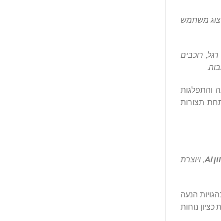
יצוג משתמש
רגל, רוכבים
וה.
כים, תנאי תנועה והתפלגות
חות קבלת ההחלטות של AV ועמידות מערכת תחת תצורות
 AI
, ויוצרת
גויות הנעה
כציון נוחות