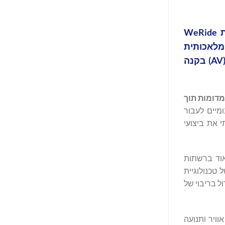
WeRide (HKEX: 0800.HK , נאסד"ק: WRD), מובילה עולמית בטכנולוגיית נהיגה אוטונומית, הכריזה על השקת WeRide
ת פיזית לבינה מלאכותית
יוצרת, ומחבר את העולם האמיתי ועולם ההדמיה כדי להאיץ את הפיתוח, האימון והאימות של כלי רכב אוטונומיים (AV) בקנה
מדומות תוך
מיים לעבור
 את ביצועי
 מאוד ברשתות
 טכנולוגיית
ל בריבוי של
וויר ותנועה