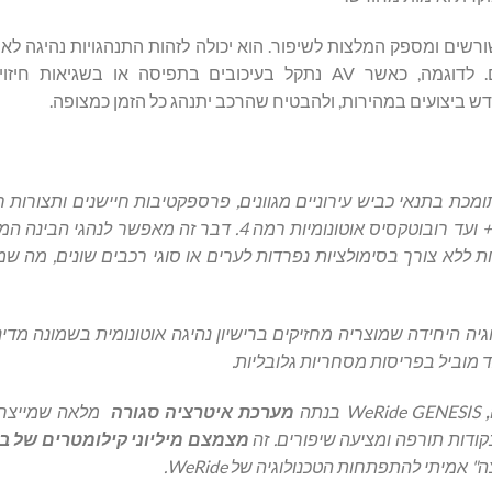
שים ומספק המלצות לשיפור. הוא יכולה לזהות התנהגויות נהיגה לא 
לנתח את הגורמים הבסיסיים שלהן ולספק פתרונות מעשיים. לדוגמה, כאשר AV נתקל בעיכובים בתפיסה א
ש ביצועים במהירות, ולהבטיח שהרכב יתנהג כל הזמן כמצופה.
מאוד התומכת בתנאי כביש עירוניים מגוונים, פרספקטיבות חיישנים ותצורות ר
להכיל מגוון כלי AV, החל ממערכות סיוע מתקדמות לנהג רמה 2++ ועד רובוטקסיס אוטונומיות רמה 4. דבר
אחת ללא צורך בסימולציות נפרדות לערים או סוגי רכבים שונים, מה ש
-WeRide להפוך לחברת הטכנולוגיה היחידה שמוצריה מחזיקים ברישיון נהיגה אוטונומית בשמונה 
WeRide GENESIS בנתה
מערכת איטרציה סגורה
מלאה שמייצרת
קודות תורפה ומציעה שיפורים. זה
מצמצם מיליוני קילומטרים של ב
אמיתי להתפתחות הטכנולוגיה של WeRide.