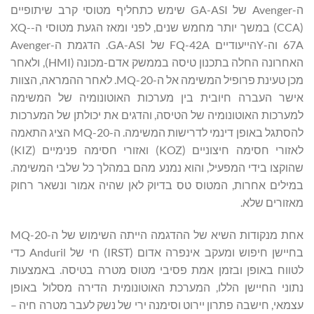
ה-Avenger של GA-ASI שימש כתחליף מטוסי קרב שיתופיים
(CCA) במשך יותר מחמש שנים, לפני ומאז הגעת מטוסי ה-XQ-
67A וה-Yהייעודיים FQ-42A של GA-ASI. הדגמת ה-Avenger
האחרונה החלה בתכנון טיסה בממשק אדם-מכונה (HMI), ולאחר
מכן טעינת פרופיל המשימה אל ה-MQ-20. לאחר ההמראה, הצוות
אישר העברה חיובית בין מערכות האוטונומיה של המשימה
למערכות האוטונומיה של הטיסה, והדגים את יכולתן של המערכות
להסתגל באופן דינמי לדרישות המשימה. ה-MQ-20 הציג התאמה
לאזורי חסימה חיצוניים (KOZ) ואזורי חסימה פנימיים (KIZ)
שהוקצו בידי המפעיל, והוא נמנע מהם במהלך כל שלבי המשימה.
במילים אחרות, המטוס טס בדיוק לאן שהיה אמור ונשאר רחוק
מאזורים שלא.
אחת מנקודות השיא של ההדגמה הייתה השימוש של ה-MQ-20
בחיישן חיפוש ומעקב אינפרה אדום (IRST) חי של Anduril כדי
לטווח באופן ובזמן אמת פסיבי מטוס מטרה בטיסה. באמצעות
נתוני החיישן הללו, המערכת האוטונומית הדירה מסלול באופן
עצמאי, חישבה פתרון יירוט וסימנה ירי של נשק לעבר מטרה חיה –