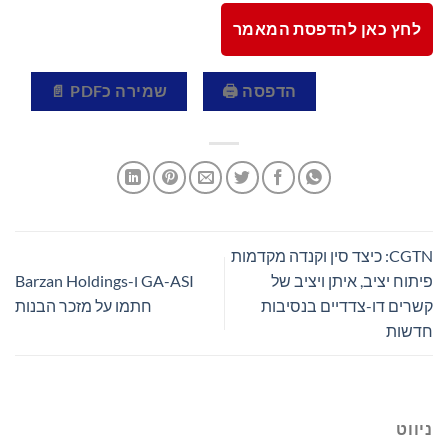
לחץ כאן להדפסת המאמר
הדפסה 🖨
שמירה כPDF 📄
CGTN: כיצד סין וקנדה מקדמות
פיתוח יציב, איתן ויציב של
GA-ASI ו-Barzan Holdings
קשרים דו-צדדיים בנסיבות
חתמו על מזכר הבנות
חדשות
ניווט