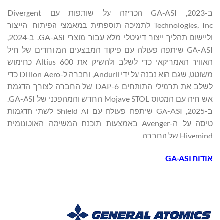
ב-2023, GA-ASI הכריזה על שותפות עם Divergent
Technologies, Inc לתמיכה תוספתית במאמצי הפיתוח והייצור
וליישום תהליך ייצור דיגיטלי מלא עבור מוצרי GA-ASI. ב-2024,
GA-ASI שיתפה פעולה עם פיקוד המבצעים המיוחדים של חיל
האוויר האמריקאי כדי לשלב ולהשיק את Altius 600 כחימוש
משוטט, שגם הוא נבנה על ידי Anduril, וחברה ל-Dillion Aero כדי
לשלב את תרמילי התותחים DAP-6 של החברה לצורך הדגמת
אש חיה עם המטוס Mojave STOL החדש והמהפכני של GA-ASI.
ב-2025, GA-ASI שיתפה פעולה עם Shield AI לשתי הדגמות
טיסה על ה-Avenger באמצעות תוכנת המשימה האוטונומית
Hivemind של החברה.
אודות GA-ASI