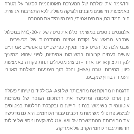
והדגימה את יכולתה של המערכת האוטונומית לסגור על מטרה
באמצעות חיישנים מובנים ולוגיקה משלה, ללא התערבות אנושית.
הירי המדומה, אם היה אמיתי, היה משמיד את המטרה.
אלמנטים נוספים במשימה כללו את טיסה של ה-MQ-20 במסלול
שנקבע מראש אל נקודת אחיזה סטנדרטית של מכשירים –
שבמהלכה כלי הטיס עוצר ומקיף, כפי שטייסים אנושיים אמיתיים
עושים לעתים קרובות במשימות אמיתיות, לפני שהוא ממשיך
לנקודת ציון או יעד אחר – וביצוע מסלולים תחת פקודה באמצעות
כיוון, מהירות וגובה (HSA), והכל תוך הימנעות מוצלחת מאזורי
העמידה בחוץ שנקבעו.
הדגמה זו מחזקת את מחויבותה של GA-ASI לקידום שיתוף פעולה
בין אדם למכונה ומדגישה את התחכום הגובר של מערכות
אוטונומיות בשימוש בנתוני חיישנים ובקבלת החלטות במטוסים
לביצוע פרופילי משימות מורכבים עבור הלוחמים. היא גם מדגישה
את מחויבותה המתמשכת של GA-ASI להשקעה וניסוי של יכולות
חדשות עבור לוחמי הקרב של אמריקה.