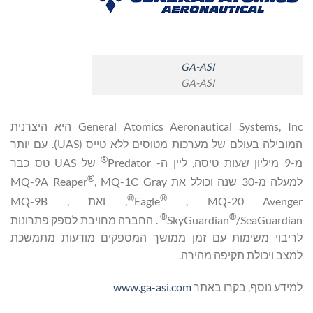
GA-ASI
GA-ASI
General Atomics Aeronautical Systems, Inc היא היצרנית
המובילה בעולם של מערכות מטוסים ללא טייס (UAS). עם יותר
®
מ-9 מיליון שעות טיסה, ליין ה- Predator
של UAS טס כבר
®
למעלה מ-30 שנה וכולל את MQ-9A Reaper
, MQ-1C Gray
®
®
, MQ-20 Avenger
Eagle
, ואת MQ-9B ,
®
®
/SeaGuardian
SkyGuardian
. החברה מחויבת לספק פתרונות
לריבוי משימות עם זמן ממושך המספקים מודעות מתמשכת
למצב ויכולת תקיפה מהירה.
למידע נוסף, בקרו באתר
www.ga-asi.com