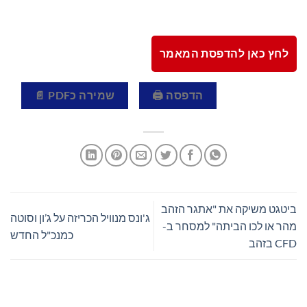
לחץ כאן להדפסת המאמר
הדפסה 🖨
שמירה כPDF 📄
ביטגט משיקה את "אתגר הזהב
ג'ונס מנוויל הכריזה על ג’ון וסוטה
מהר או לכו הביתה" למסחר ב-
כמנכ"ל החדש
CFD בזהב