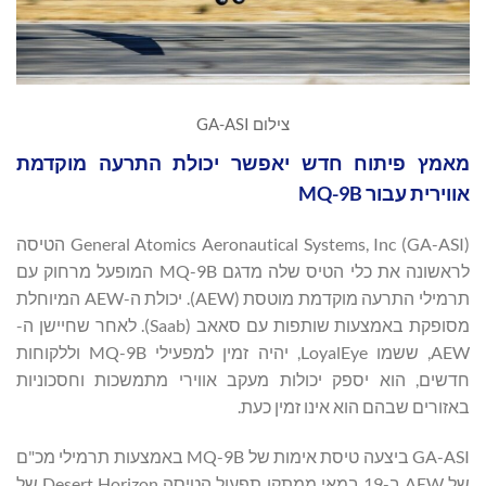
צילום GA-ASI
מאמץ פיתוח חדש יאפשר יכולת התרעה מוקדמת
אווירית עבור MQ-9B
General Atomics Aeronautical Systems, Inc (GA-ASI) הטיסה
לראשונה את כלי הטיס שלה מדגם MQ-9B המופעל מרחוק עם
תרמילי התרעה מוקדמת מוטסת (AEW). יכולת ה-AEW המיוחלת
מסופקת באמצעות שותפות עם סאאב (Saab). לאחר שחיישן ה-
AEW, ששמו LoyalEye, יהיה זמין למפעילי MQ-9B וללקוחות
חדשים, הוא יספק יכולות מעקב אווירי מתמשכות וחסכוניות
באזורים שבהם הוא אינו זמין כעת.
GA-ASI ביצעה טיסת אימות של MQ-9B באמצעות תרמילי מכ"ם
של AEW ב-19 במאי ממתקן תפעול הטיסה Desert Horizon של