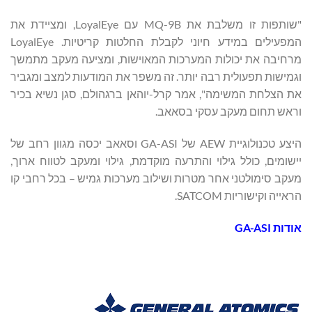
"שותפות זו משלבת את MQ-9B עם LoyalEye, ומציידת את
המפעילים במידע חיוני לקבלת החלטות קריטיות. LoyalEye
מרחיבה את יכולות המערכות המאוישות, ומציעה מעקב מתמשך
וגמישות תפעולית רבה יותר. זה משפר את המודעות למצב ומגביר
את הצלחת המשימה", אמר קרל-יוהאן ברגהולם, סגן נשיא בכיר
וראש תחום מעקב עסקי בסאאב.
היצע טכנולוגיית AEW של GA-ASI וסאאב יכסה מגוון רחב של
יישומים, כולל גילוי והתרעה מוקדמת, גילוי ומעקב לטווח ארוך,
מעקב סימולטני אחר מטרות ושילוב מערכות גמיש – בכל רחבי קו
הראייה וקישוריות SATCOM.
אודות GA-ASI