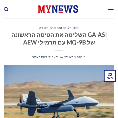
Ski
t
conten
רכב, תעופה ותחבורה
,
תעופה
GA-ASI השלימה את הטיסה הראשונה
של MQ-9B עם תרמילי AEW
פורסם ב
מאי 22, 2026
על ידי
צוות האתר
22
מאי