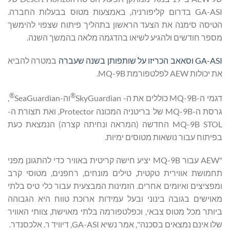
GA-ASI בדרום קליפורניה, באמצעות מטוס בבעלות החברה.
הטיסה סימנה את הצעד הראשון בתהליך פיתוח שצפוי להימשך
מספר חודשים ולהגיע לשיאו בהדגמה מלאה בהמשך השנה.
GA-ASI וסאאב הכריזו על שותפותן בשנה שעברה
במטרה להביא
את יכולות AEW לפלטפורמת MQ-9B.
®
®
דגמי ה-MQ-9B כוללים את ה- SkyGuardian
וה-SeaGuardian
,
גרסת ה-MQ-9B של בריטניה המכונה Protector, ואת תצורת ה-
MQ-9B STOL החדשה (המראה ונחיתה קצרה) הנמצאת כעת
בפיתוח עבור נושאות מטוסים ימיות.
"AEW עבור MQ-9B יציע חישה קריטית באוויר כדי להתגונן מפני
תחמושת אווירית טקטית, טילים מונחים, רחפנים, מטוסי קרב
ומפציצים ואיומים אחרים. הזמינות המבצעית עבור כלי טיס בלתי
מאוישים בגובה בינוני ובעל עמידות ארוכת טווח היא הגבוהה
ביותר מכל מטוס צבאי, וכפלטפורמה בלתי מאוישת, צוותי האוויר
שלו אינם נמצאים בסכנה", אמר נשיא GA-ASI, דיוויד ר. אלכסנדר.