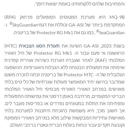
והמחויבות שלהם ללקוחותינו באמת יוצאות דופן".
MQ-9B היא מערכת המטוסים המופעלים מרחוק (RPA)
®
המתקדמת ביותר של GA-ASI וכוללת את דגמיSkyGuardian
ו-
®
SeaGuardian
, כמו גם את Protector RG Mk1 של בריטניה.
בשנת 2025, GA-ASI השיגה את
תעודת הסוג הצבאית
(MTC)
הראשונה אי פעם עבור ה- Protector RG Mk1 של חיל האוויר
המלכותי (RAF), לאחר שעברה הערכת כשירות אווירית קפדנית
ואימתה את תפעולתו הבטוחה ללא הגבלות גיאוגרפיות. ההשפעה
הגלובלית של ה- Protector MTC של בריטניה זכתה להכרה משום
שמדובר בהישג יחיד המאפשר פעולות שגרתיות של כלי טיס בלתי
מאוישים במרחב האווירי האזרחי מבסיסי חיל האוויר המלכותי
הבריטי המקומיים, מרחיבה באופן דרסטי את גמישותה התפעולית
ומפחיתה את התלות במטווחים נפרדים או בפריסות מעבר לים.
אך חשוב מכך, היא משמשת כהוכחת היתכנות למערכות בלתי
מאוישות עתידיות המבקשות שילוב מלא במרחב האווירי המפוקח
וקובעת תקדים עבור כוחות בעלות הברית ונאט"ו ברחבי העולם.