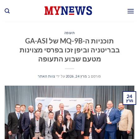
Ski
t
conten
תעופה
תוכניות ה-MQ-9B של GA-ASI
בבריטניה וביפן זכו בפרסי מצוינות
מטעם שבוע התעופה
פורסם ב
מרץ 24, 2026
על ידי
צוות האתר
24
מרץ