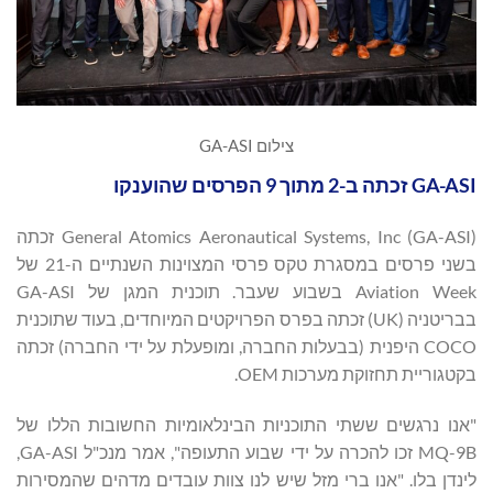
צילום GA-ASI
GA-ASI זכתה ב-2 מתוך 9 הפרסים שהוענקו
General Atomics Aeronautical Systems, Inc (GA-ASI) זכתה
בשני פרסים במסגרת טקס פרסי המצוינות השנתיים ה-21 של
Aviation Week בשבוע שעבר. תוכנית המגן של GA-ASI
בבריטניה (UK) זכתה בפרס הפרויקטים המיוחדים, בעוד שתוכנית
COCO היפנית (בבעלות החברה, ומופעלת על ידי החברה) זכתה
בקטגוריית תחזוקת מערכות OEM.
"אנו נרגשים ששתי התוכניות הבינלאומיות החשובות הללו של
MQ-9B זכו להכרה על ידי שבוע התעופה", אמר מנכ"ל GA-ASI,
לינדן בלו. "אנו ברי מזל שיש לנו צוות עובדים מדהים שהמסירות