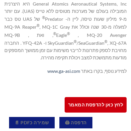
General Atomics Aeronautical Systems, Inc היא היצרנית
המובילה בעולם של מערכות מטוסים ללא טייס (UAS). עם יותר
®
מ-9 מיליון שעות טיסה, ליין ה- Predator
של UAS טס כבר
®
למעלה מ-30 שנה וכולל את MQ-9A Reaper
, MQ-1C Gray
®
®
, MQ-20 Avenger
Eagle
, ואת MQ-9B ,
®
®
/SeaGuardian
SkyGuardian
, XQ-67A ו- YFQ-42A . החברה
מחויבת לספק פתרונות לריבוי משימות עם זמן ממושך המספקים
מודעות מתמשכת למצב ויכולת תקיפה מהירה.
למידע נוסף, בקרו באתר
www.ga-asi.com
לחץ כאן להדפסת המאמר
הדפסה 🖨
שמירה כPDF 📄