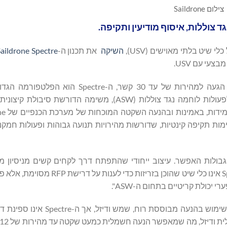
צילום Saildrone
יט בלתי מאוישים (USV),
השיקה
את תכנון ה-
aildrone Spectre,
עם אורך של 52 מטרים (170 רגל), משקל של 250 טון, ויכולת הגעה למהירות של עד 30 קש
והמתקדמת ביותר של Saildrone עד כה. ה-Spectre אופטימלי לפעולות לוחמה נגד צוללות (ASW), משימה 
לא הכנף עבור משימות תקיפה קינטיות, שדורשות מהירויות תנועה גבוהות ופעולות חמ
דחיפה מתמשכת של גבולות האפשר. עיצוב ייחודי שהתפתח דרך לקחים קשים מניסיו
האמיתי", אמר ריצ'רד ג'נקינס, מייסד ומנכ"ל Saildrone. "ה-Spectre אינו כלי שיט
יכולת קריטיים בתחום ה-ASW".
בדומה ל-Voyager ול-Surveyor של Saildrone, ה-Spectre עושה שימוש בהנעה