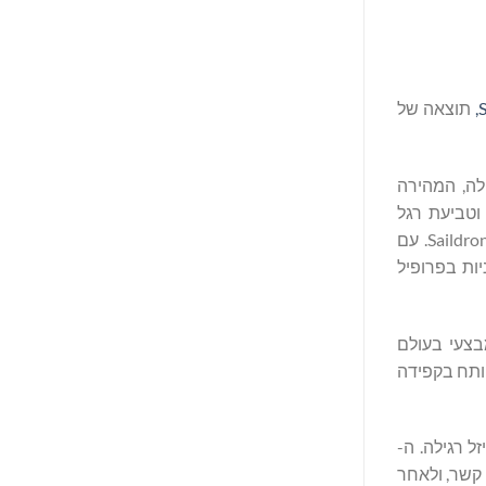
S
תוצאה של
ר, ה-Spectre הוא הפלטפורמה הגדולה, המהירה
הדורשת סיבולת קיצונית וטביעת רגל
אקוסטית שקטה במיוחד. ה-Spectre משיג זאת על ידי שימוש בעמידות, באמינות ובהנעה השקטה המוכחות של מערכת הכנפיים של Saildrone. עם
קניות בפרופיל
ן מבצעי בעולם
 שהוכן בזריזות כדי לענות על דרישת RFP מסוימת, אלא פותח בקפידה
 מבוססת רוח, שמש ודיזל, אך ה-Spectre אינו ספינת דיזל רגילה. ה-
Spectre פועל עם שתי מערכות הנעה כפולות, הכוללות הנעה חשמלית ודיזל, מה שמאפשר הנעה חשמלית כמעט שקטה עד מהירות של 12 קשר, ולאחר