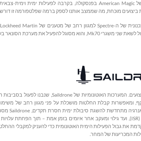
מנכ"ל American Magic Services. "במרכז הביצועים הגבוהים של American Magic בפנסקולה, בקרבה לפעילות י
 ביצועים מוכחת, מה שממצב אותנו לספק ברמה שפלטפורמה זו דורשת
ב
סונאר נגררים דקים כמו TB29 ומשגר ה-Mk70 VLS. ה-Spectre יכול לשאת שני משגרי Mk70, והוא מסוגל להפעיל
Saildrone היא חברת הגנה ימית עם תשוקה בלתי מתפשרת לביצועים. המערכות האוטונומיות של e
ף, ומאפשרות קבלת החלטות מושכלת על פני מגוון רחב של משימות 
באמצעות שימוש בבינה מלאכותית, מע
רב-תחומית מעולה – מהפעלת כוח, דרך איסוף מודיעין מתמשך (ISR), ועד גילוי ומעקב אחר איומים בזמן אמת – תוך הפחת
 מבצעית מוכחת ברחבי האוקיינוסים בעולם, Saildrone מקדמת את גבול הפעילות הימית האוטונומית כדי להעניק למקבל
לות המכריעות של המחר.