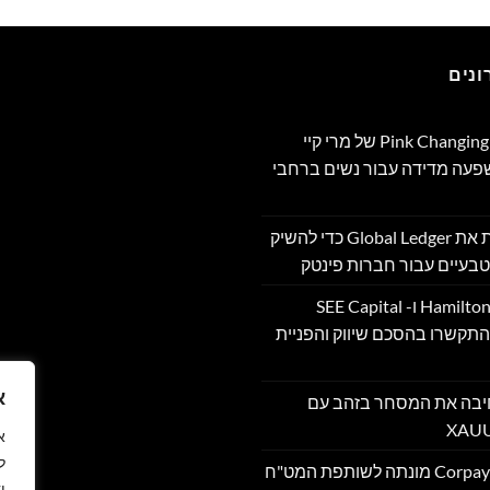
נים
תוכנית Pink Changing Lives®‎ של מרי קיי
שפעה מדידה עבור נשים ברחבי
OpenFX רוכשת את Global Ledger כדי להשיק
בעיים עבור חברות פינטק
Hamilton Reserve Bank ו- SEE Capital
Hamilton Ltd. התקשרו בהסכם שיווק והפניית
א
PU מרחיבה את המסחר בזהב עם
ל
Corpay Cross-Border מונתה לשותפת המט"ח
י