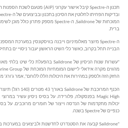
המוכחות של Saildrone, ה-Spectre מספ
ברית.
הבנייה תחל בקרוב, כאשר כלי השיט הראשון יעבור ניסויי ים בתחילת שנ
החזק הזה ולספק במהירות את היכולות הללו ללוחם", אמר ג'ורג' מוטאפיס, מנכ"ל e Group
כנפיים של Spectre בשנה.