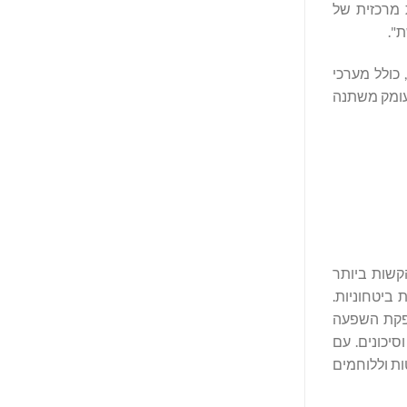
מית וימית-צבאית מרכזית של
".
שיתוף פעולה עם לוקהיד מרטין, ‏Saildrone הבטיחה תאימות תכנונית של ה-Spectre למגוון רחב של מטענים של Lockheed Martin, כולל מערכי
 את מערכת הסונאר בעומק משתנה
Saildron, שנבנו לפעול בסביבות הקשות ביותר
ביטחוניות.
רכי חיישנים מתקדמים ואנרגיה מתחדשת להשגת סיבולת ימית חסרת תקדים, Saildrone מספקת השפעה
ת עלויות וסיכונים. עם
י ההחלטות וללוחמים