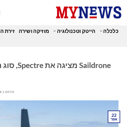
Ski
t
conten
כלכלה
הייטק וטכנולוגיה
מוזיקה ושירה
זירת ה
aildrone
פורסם ב
אפר
22
אפר