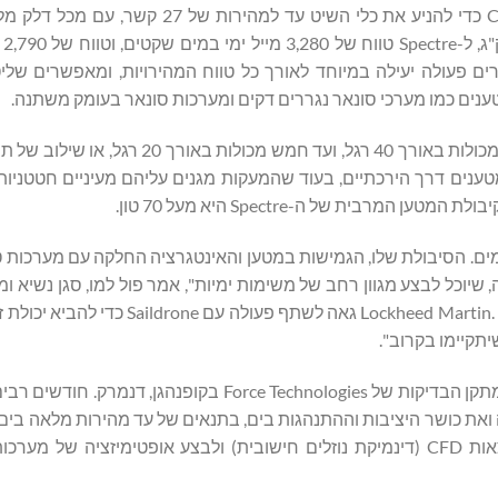
מכן הפעלת מנועי דיזל של 5,000 כוחות סוס מתוצרת Caterpillar כדי להניע את כלי השיט 
,000
פשרים פעולה יעילה במיוחד לאורך כל טווח המהירויות, ומאפשרים ש
ענים כמו מערכי סונאר נגררים דקים ומערכות סונאר בעומק משתנה.
סיפון המטען הנסתר מספק מקום למטענים במכולות, החל משתי מכולות באורך 40 רגל, ועד ח
טענים דרך הירכתיים, בעוד שהמעקות מגנים עליהם מעיניים חטטניות,
רבית של ה-Spectre היא מעל 70 טון.
 פני המים. הסיבולת שלו, הגמישות במטען והאינטגרציה החלקה עם מערכות 
ד ובעל טביעת רגל נמוכה, שיוכל לבצע מגוון רחב של משימות ימיות", אמר פול למו, סגן נשי
תחום חיישנים, אפקטורים ומערכות משימה ב-Lockheed Martin. "Lockheed Martin גאה 
תקיימו בקרוב".
הביצועים של ה-Spectre אינם רק תיאורטיים; הם אומתו ונבדקו במתקן הבדיקות של Force Technologies 
באמצעות בדיקות פיזיות קפדניות במכל ניסויים ניתן לאמת תוצאות CFD (דינמיקת נוזלים חישובית) ולבצע אופטימיזצ