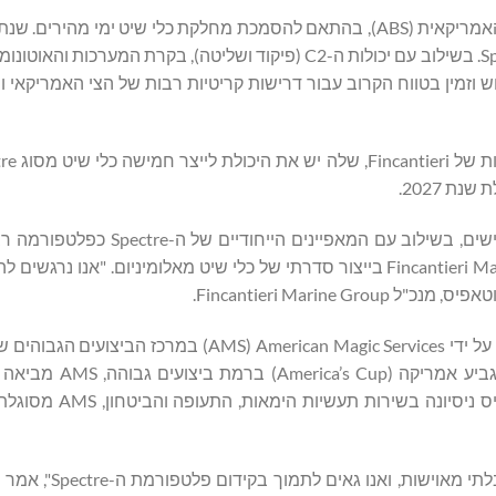
תכנון ה-Spectre קיבל אישור עקרוני (AIP) מטעם לשכת הספנות האמריקאית (ABS), בהתאם להסמכת מחלקת כלי שיט ימי
ובדיקות הפחיתו לחלוטין את הסיכון בתכנון ובביצועים של ה-Spectre. בשילוב עם יכולות ה-C2 (פיקוד ושליטה), בק
ק פתרון כולל מוכן לשימוש וזמין בטווח הקרוב עבור דרישות קריטיות רבות של הצי האמריקא
ת 2027.
"עשרות שנות הניסיון של Saildrone בהפעלת כלי שיט בלתי מאוישים, בשילוב ע
מהווים מקרה אידאלי ליישום המומחיות המוכחת של Fincantieri Marine Group בייצור סדרתי של כלי שיט מאלומיניום. 
Fincantieri Marin.
Magic High בפנסקולה, פלורידה. על בסיס ניסיון עשיר
יכולות מתקדמות של הנדסה וייצור של חומרים מרוכבים.
"Saildrone קבעה את הסטנדרט לחדשנות ולביצועים ב