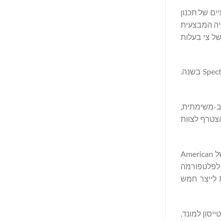
 מהירים. שנתיים של תכנון
רת המערכות והאוטונומיה המבצעית
י ושל צי בעלות
ה-Spectre מיוצר מאלומיניום וייבנה בוויסקונסין במערכת המספנות של Fincantieri, שלה יש את היכולת לייצר חמישה כלי שיט מסוג Spectre בשנה.
ם המאפיינים הייחודיים של ה-Spectre כפלטפורמה רב-משימתית,
"אנו נרגשים להצטרף לצוות
הכנף המרוכבת של Saildrone באורך 43 מטרים (140 רגל) תיוצר על ידי American Magic Services ‏(AMS) במרכז הביצועים הגבוהים של American
 במרוצי גביע אמריקה (America’s Cup) ברמת ביצועים גבוהה, AMS מביאה לפלטפורמה
 על בסיס ניסיונה בשירות תעשיות הימאות, התעופה והביטחון, AMS מסוגלת לייצר חמש
מערכות בלתי מאוישות, ואנו גאים לתמוך בקידום פלטפורמת ה-Spectre", אמר טייסון למונד,