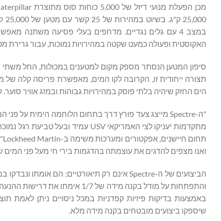
במצב 4 עם גלים נגדיים. מדחפים בעלי פסיעה משתנה מא
האקוסטית ופעולה כמעט שקטה במהירויות נמוכות, עבור גרירת מט
תצורה ייחודית זו, הקרובה לקו המים, מאפשרת פריסה קלה של מ
הים החזק שיהיה בלתי פוסק במהירויות גבוהות ובמזג אוויר סוער. קיבולת המטען המ
"ה-Spectre מייצג צעד פורץ דרך בתחום הלוחמה הימית על
מתקדמות יעניקו לצי האמריקאי USV עמי
ואנו מצפים להדגים את עוצמתה בהדגמות בירי חי מעל פני המים שי
שיספקו ביצועים מובטחים בקנה מידה מלא.