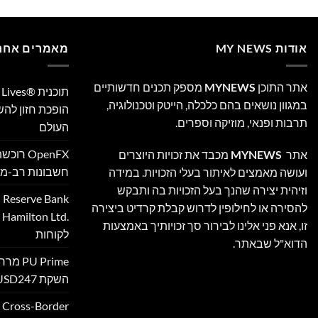
אודות MY NEWS
מאמרים אחרו
אתר התוכן
MYNEWS
מספק תכנים חדשותיים
במגוון נושאים בהם כלכלה, הייטק וטכנולוגיה,
הופכת חזון לה
תרבות ופנאי, מוזיקה וספרים.
העולם
אתר
MYNEWS
מכבד את זכויות היוצרים
חשבונות רב-מט
ועושה מאמצים לאיתור בעלי הזכויות. במידה
וזיהית יצירה שהנך בעל הזכויות בה ותבקש
להסירה או לחילופין לדרוש קבלת קרדיט ביצירה
‎
זו, אנא פני אלינו לבירור סך זכויותיך באמצעות
לקוחות
הדוא"ל שבאתר.
 Prime
השקת XAUUSD247