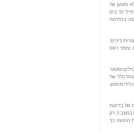
עד למהירות של 27 קשר, עם מכל דלק מלא ומטען של
25 ק"ג. בשיוט במהירות של 25 קשר עם מטען של 25,000 ק"ג, ל-Spectre טווח של 3,280 מייל ימי במים שקטים, וטווח של 2,790 מייל ימי בים
ליטה בחתימה
מש מכולות באורך 20 רגל, או שילוב של תצורות ביניים.
 ומפני רסס
טילים וסונאר
א ומנהל כללי של
לשתף פעולה עם Saildrone כדי להביא יכולת זו לידי מימוש,
בקופנהגן, דנמרק. חודשים רבים של בדיקות
והתפתחות על מודל בקנה מידה של 1/7 אימתו את דרישות ההנעה ואת כושר היציבות וההתנהגות בים, בתנאים של עד מהירות מלאה בים במצב 5. רק
יה של מערכות ההנעה כך