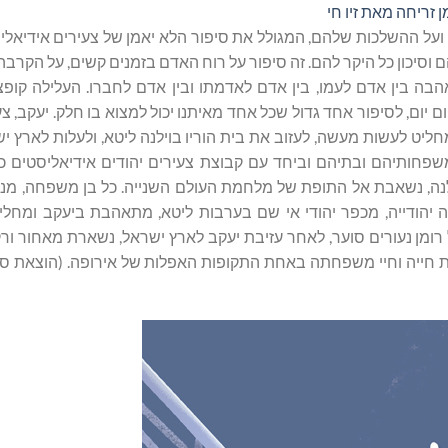
ן זריחה מאת זיו חי
ועל ההשלכות שלהם, המגולל את סיפור הלא יאמן של צעירים אידיאלי
הם וסיכון כל היקר להם. זה סיפור על רוח האדם בזמנים קשים, על הקרבה
אהבה בין אדם לעמו, בין אדם לאדמתו ובין אדם לחברו. העלילה קופצ
ם, לסיפור אחד גדול שכל אחד מאיתנו יכול למצוא בו חלק. יעקב, צעי
ליט לעשות מעשה, לעזוב את בית הוריו בוילנה ליטא, ולעלות לארץ י
 משפחותיהם ובתיהם וביחד עם קבוצת צעירים יהודים אידיאליסטים כ
לנה, נשאבת אל התופת של מלחמת העולם השנייה. כל בן משפחה, מנס
ה יהודייה, מכפר יהודי אי שם בערבות ליטא, מתאהבת ביעקב ומחל
 רומן נעורים סוער, לאחר עזיבת יעקב לארץ ישראל, נשארת מאחור ו