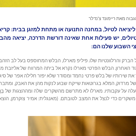
גבוה מאת ריימונד צ'נדלר
 ליציאה לטיול, במחנה התנועה או מתחת למזגן בבית: קר
ולים, יש פעילות אחת שאינה דורשת הדרכה, יציאה מהבי
י השבוע שלנו הם:
 הברק והרלוונטיות שלו. פיליפ מארלו, הבלש המחוספס בעל לב הזהב
ד האחרון. הבלש הפרטי מארלו נקרא אל ביתה המרווח של אליזבת מר
ר את שירותיו של בלש פרטי נחמד ומסודר שלא יפזר חלילה אפר של סי
 של מרדוק, המלא בגרוטאות שייקח שבוע לנקות מהן את האבק, ומתבר
לה על עקבותיו. מארלו לא מתרשם מהשקרים שלה ומההצגות של בְְּנָָ