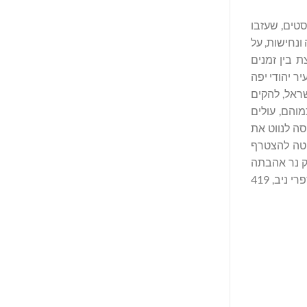
סטים, שעזבו
 ונחישות, על
ת בין זמנים
ר יהודי יפה
שראל, להקים
מוהם, עולים
ה לנווט את
יטה להצטרף
רק נר אהבתה
ליעקב, שמעולם לא כבה, מביא אותה לעשות מעשים שמסכנים את חייה וחיי משפחתה באחת התקופות האפלות של אירופה. (הוצאת ספרי ניב, 419