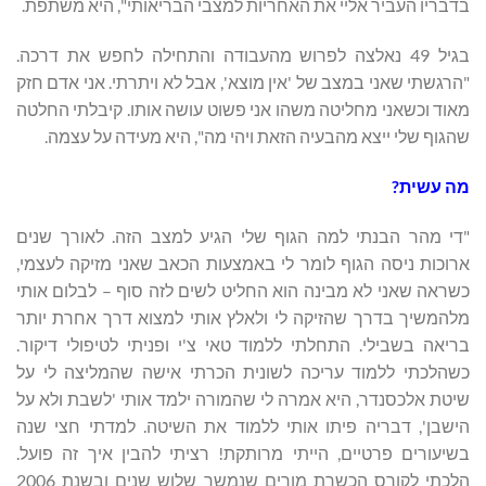
בדבריו העביר אליי את האחריות למצבי הבריאותי", היא משתפת.
בגיל 49 נאלצה לפרוש מהעבודה והתחילה לחפש את דרכה.
"הרגשתי שאני במצב של 'אין מוצא', אבל לא ויתרתי. אני אדם חזק
מאוד וכשאני מחליטה משהו אני פשוט עושה אותו. קיבלתי החלטה
שהגוף שלי ייצא מהבעיה הזאת ויהי מה", היא מעידה על עצמה.
מה עשית?
"די מהר הבנתי למה הגוף שלי הגיע למצב הזה. לאורך שנים
ארוכות ניסה הגוף לומר לי באמצעות הכאב שאני מזיקה לעצמי,
כשראה שאני לא מבינה הוא החליט לשים לזה סוף – לבלום אותי
מלהמשיך בדרך שהזיקה לי ולאלץ אותי למצוא דרך אחרת יותר
בריאה בשבילי. התחלתי ללמוד טאי צ'י ופניתי לטיפולי דיקור.
כשהלכתי ללמוד עריכה לשונית הכרתי אישה שהמליצה לי על
שיטת אלכסנדר, היא אמרה לי שהמורה ילמד אותי 'לשבת ולא על
הישבן', דבריה פיתו אותי ללמוד את השיטה. למדתי חצי שנה
בשיעורים פרטיים, הייתי מרותקת! רציתי להבין איך זה פועל.
הלכתי לקורס הכשרת מורים שנמשך שלוש שנים ובשנת 2006