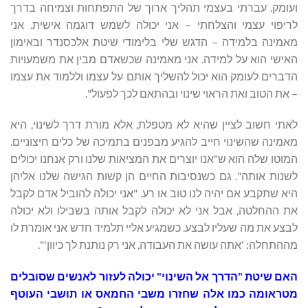
ועומק. עברתי בעצמי תהליך ארוך של התפתחות וצמיחה בדרך
לריפוי עצמי והצלחתי – אני יכולה לשמש דוגמה אישית. אני
מאמינה בלמידה – הדגש שלי בלימודי שיטת אלכסנדר ובאימון
האישי הוא על למידה. אני מאמינה שכשאדם מבין את משמעויות
הדברים לעומק הוא יכול להשליך אותם על עצמו וללמוד את עצמו
– את הטוב ואת הראוי שינוי ובהתאם לכך לפעול".
לאתי חשוב לציין שהיא לא מטפלת, אלא מורת דרך לשינוי, היא
מאמינה שהשינוי חייב להגיע מבפנים בתמיכה של כלים חיצוניים.
המוטו שלה הוא ש"אנו יוצרים את המציאות שלנו ורק אנחנו יכולים
לשנות אותה". גם כשנסיבות החיים הן קשות הגישה שלנו אליהן
היא שתקבע אם יהיה לנו טוב או רע. "אני יכולה להוביל אדם לקבל
את ההחלטה, אבל אני לא יכולה לקבל אותה בשבילו ולא יכולה
לבצע את מה שעליו לבצע. כשמגיע אליי תלמיד חדש אני אומרת לו
מההתחלה: 'אתה עושה את העבודה, אני רק נותנת לך כיוון'".
האם שיטת "הדרך אל השינוי" יכולה לעזור לאנשים שסובלים
מטראומה כמו אלה שחזרו משבי החמאס או תושבי העוטף