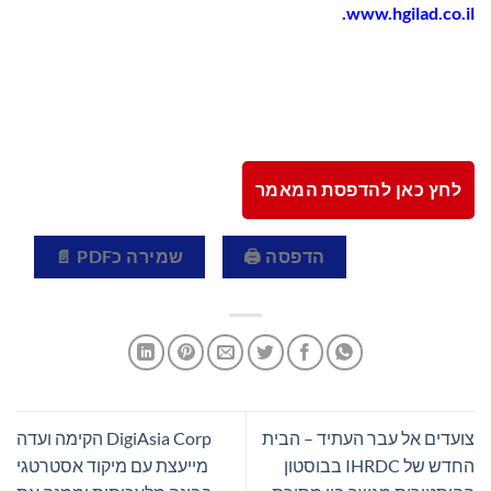
.
www.hgilad.co.il
לחץ כאן להדפסת המאמר
הדפסה 🖨
שמירה כPDF 📄
צועדים אל עבר העתיד – הבית
DigiAsia Corp הקימה ועדה
החדש של IHRDC בבוסטון
מייעצת עם מיקוד אסטרטגי