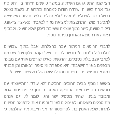
חצי שנה התפוגג גם השיתוק. במשך 8 שנים חייתה בין "תפיסת
גב" אחת לשנייה ושרדה הודות למנוחה ולתרופות. בשנת 2000
בטיול פרטי לאיטליה "נתקעה" ולא הצליחה לשבת עוד. מאז יצאה
למסע חיפוש והתרוצצות למציאת מזור לכאביה: טאי-צ'י, צ'י-גונג,
דיקור, טווינה, לייזר נמוך עוצמה ושאיבת דיסק שלא הועילו, ולבסוף
ראתה את המוצא האחרון בניתוח נוסף.
לדברי הרופאים הניתוח עבר בהצלחה, אבל בתוך שבועיים
"נולדה" לה "חברה" חדשה לחיים והיא "רקמה צלקתית" שגרמה
לכאבי עצב בלתי נסבלים. "הרגשתי כאילו שורפים אותי עם מבער
מבפנים באזור הישיבה", היא מספרת ומוסיפה: "באותו זמן הבנתי
כמה אנחנו יושבים בחיים וכמה כל פעולה שלנו נעשית בישיבה".
באשפוז נוסף בבית החולים החליטה "לא עוד!". "התייעצתי עם
רופאים נוספים ואת הפסיקה האחרונה נתן לי פרופסור גדול
ומכובד בעיניי שהיה מספיק ישר והגון לומר לי: 'גם אנחנו
מתוסכלים כשאנחנו לא יכולים לעזור' והפנה אותי לרפואה הסינית
למרות שלא האמין בה. לפרופסור זה אני חייבת את החלמתי כי