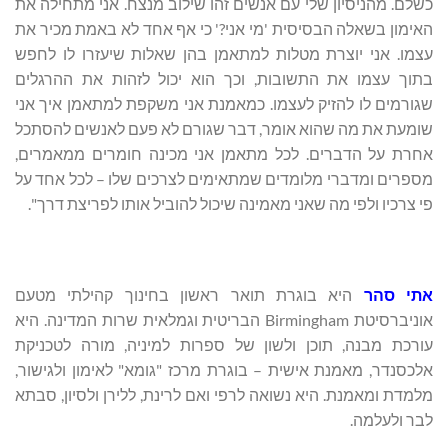
כשלם. מהניסיון שלי עם אנשים זהו שילוב מנצח. אני מתחילה את
האימון בשאלה הבסיסית 'מי אני?' כי אף אחד לא באמת מכיר את
עצמו. אני יוצרת מטלות למתאמן בהן שאלות שיעזרו לו לחפש
בתוך עצמו את התשובות, וכך הוא יכול לזהות את ההרגלים
שגורמים לו להזיק לעצמו. כמאמנת אני משקפת למתאמן איך אני
שומעת את מה שהוא אומר, דבר שגורם לא פעם לאנשים להסתכל
אחרת על הדברים. לכל מתאמן אני מכינה חומרים ממאמרים,
מספרים ומדברי מלומדים שמתאימים לצרכים שלו – לכל אחד על
פי צרכיו ולפי מה שאני מאמינה שיכול להוביל אותו לפריצת דרך".
אתי סהר
היא בוגרת תואר ראשון בחינוך קהילתי מטעם
אוניברסיטת Birmingham הבריטית וגמלאית שרות המדינה. היא
עורכת מבנה, תוכן ולשון של ספרות למיניה, מורה לטכניקת
אלכסנדר, מאמנת אישית – בוגרת מרכז "גומא" לאימון ולגישור,
מלמדת ומאמנת. היא נשואה לרפי ואם לרינת, ללירן ולסיון, סבתא
לבר ולעלמה.