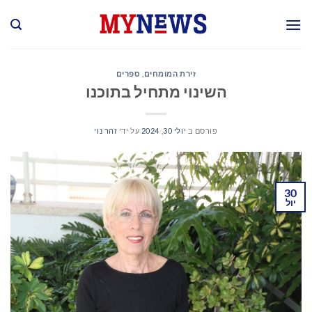
Ski
t
conten
זירת המומחים
,
ספרים
השינוי מתחיל בתוכנו
פורסם ב
יולי 30, 2024
על ידי
זהר נוי
30
יול