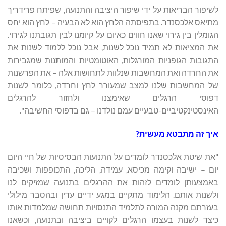
לשיפור הבריאות על ידי שיפור היציבה והתנועה, שפיתח פרידריך
מתיאס אלכסנדר. בתפיסתה הלחץ הוא לא הבעיה – לחץ הוא יחס
הגומלין בין גירוי שאנו חווים כאיום על קיומנו לבין תגובתנו לגירוי.
את המציאות לא תמיד נוכל לשנות, אבל נוכל ללמוד לשנות את
התגובות הגופניות המורגלות, האוטומטיות והמותנות שמגבירות
את החרדה ואת המחשבות שנלוות לתחושות אלה – את הפרשנות
של המחשבות שלנו למצב שמעורר לחץ וחרדה, כלומר לשנות
דפוסי הרגלים שאימצנו ולחזור להרגלים
האינסטינקטיביים-טבעיים עמם נולדנו – גם בדפוסי החשיבה".
איך זה מתבטא מעשית?
"את שיטת אלכסנדר לומדים על התנועות הבסיסיות של חיי היום
יום – ישיבה וקימה מכיסא, עמידה, הליכה, התכופפות ושכיבה
באמצעותן לומדים לזהות את ההרגלים בתנועה שמזיקים לנו
ולשנות אותם. הלימוד מתקיים במגע ידיים עדין ובהסבר מילולי
בעזרתם מקנה המורה לתלמיד התנסויות תחושה שמלמדות אותו
כיצד לשנות בעצמו הרגלים לקויים ביציבה ובתנועה, וכשאנו