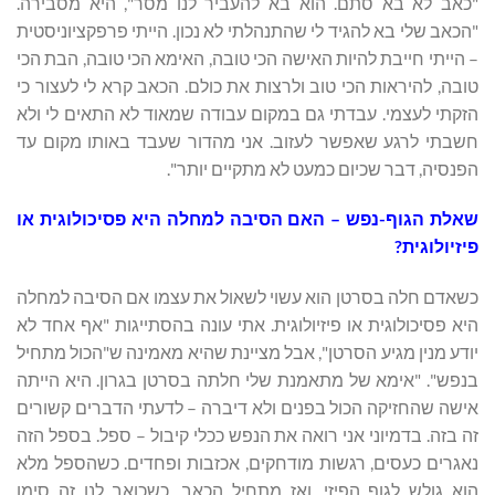
"כאב לא בא סתם. הוא בא להעביר לנו מסר", היא מסבירה.
"הכאב שלי בא להגיד לי שהתנהלתי לא נכון. הייתי פרפקציוניסטית
– הייתי חייבת להיות האישה הכי טובה, האימא הכי טובה, הבת הכי
טובה, להיראות הכי טוב ולרצות את כולם. הכאב קרא לי לעצור כי
הזקתי לעצמי. עבדתי גם במקום עבודה שמאוד לא התאים לי ולא
חשבתי לרגע שאפשר לעזוב. אני מהדור שעבד באותו מקום עד
הפנסיה, דבר שכיום כמעט לא מתקיים יותר".
שאלת הגוף-נפש – האם הסיבה למחלה היא פסיכולוגית או
פיזיולוגית?
כשאדם חלה בסרטן הוא עשוי לשאול את עצמו אם הסיבה למחלה
היא פסיכולוגית או פיזיולוגית. אתי עונה בהסתייגות "אף אחד לא
יודע מנין מגיע הסרטן", אבל מציינת שהיא מאמינה ש"הכול מתחיל
בנפש". "אימא של מתאמנת שלי חלתה בסרטן בגרון. היא הייתה
אישה שהחזיקה הכול בפנים ולא דיברה – לדעתי הדברים קשורים
זה בזה. בדמיוני אני רואה את הנפש ככלי קיבול – ספל. בספל הזה
נאגרים כעסים, רגשות מודחקים, אכזבות ופחדים. כשהספל מלא
הוא גולש לגוף הפיזי, ואז מתחיל הכאב. כשכואב לנו זה סימן