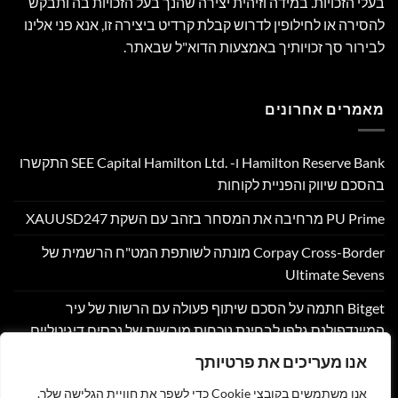
בעלי הזכויות. במידה וזיהית יצירה שהנך בעל הזכויות בה ותבקש
להסירה או לחילופין לדרוש קבלת קרדיט ביצירה זו, אנא פני אלינו
לבירור סך זכויותיך באמצעות הדוא"ל שבאתר.
מאמרים אחרונים
Hamilton Reserve Bank ו- SEE Capital Hamilton Ltd.‎ התקשרו
בהסכם שיווק והפניית לקוחות
PU Prime מרחיבה את המסחר בזהב עם השקת XAUUSD247
Corpay Cross-Border מונתה לשותפת המט"ח הרשמית של
Ultimate Sevens
Bitget חתמה על הסכם שיתוף פעולה עם הרשות של עיר
המיינדפולנס גלפו לבחינת נוכחות מורשית של נכסים דיגיטליים
בבהוטן
אנו מעריכים את פרטיותך
Nyxoah מדווחת על תוצאות פיננסיות ותפעוליות ברבעון השני
אנו משתמשים בקובצי Cookie כדי לשפר את חוויית הגלישה שלך,