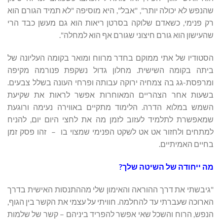
שהנפש לא יכולה יותר", "אבל", היא מוסיפה "לא תמיד הגורם הוא
רק פנימי, כשאדם שלוקה בסרטן ריאות הוא גם מעשן כבד הרי
שהעישון הוא גורם חיצוני שגורם אף הוא למחלה".
הסטודיו של אתי ממוקם בחדר מרווח ומואר בקומה העליונה של
ביתה בקומה השישית. מחלון גדול נשקפת פנורמה מקיפה
ומרפסת-גג בה צמחיה ירוקה עבותה ופרחי העונה בשלל צבעים.
בשעות אחר הצהריים המאוחרות אפשר לראות את שקיעת
השמש במלוא הדרה. הלימוד מתקיים באווירה נעימה ורוגעת
שמאפשרת לתלמיד לעזוב לזמן מה את לחצי היום יום, להניח
למתחים ולחזור אט אט לשקט הפנימי שמצוי בו – זהו פסק זמן
בחיים האמיתיים.
מה ייחודה של השיטה שלך?
"גיבשתי את דרך ההוראה והאימון שלי מההתנסות האישית בדרך
הארוכה שעברתי עד להחלמה. חוויתי על עצמי את הקשר בין הגוף,
הנפש, הרוח והשכל שאי אפשר להפריד ביניהם – קשר של שלמות