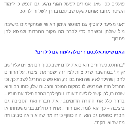
פועלים כפי שאנו אמורים לפעול הגוף נרגע וגם הנפש כי לימוד
השיטה מחבר אותנו לשקט שבתוכנו בדרך לשלווה ולרוגע.
"אני מציעה להוסיף גם מפגשי אימון האישי שמתקיימים בישיבה
מול שולחן ובשיחה כדי לברר מה מקור החרדות ולמצוא להן
פתרון".
האם שיטת אלכסנדר יכולה לעזור גם לילדים?
"בהחלט. כשהורים רואים את ילדם יושב כפוף הם מצווים עליו 'שב
זקוף!' במחשבה שרק ציות לציווי זה ישפר את יציבתו. על ההורים
להבין שהילד לא עושה זאת בכוונה, הוא פשוט התרגל לשבת כך, וכי
ההרגל הזה שמרגיש לו כמקום המוכר והבטוח שלו, כוחו רב והוא
שולט בו, לכן קשה לו לשנות אותו. נוסף לכך מחקה הילד את הוריו –
בדרך כלל את ההורה הדומיננטי, את חבריו ואת הסביבה גם
ביציבה – כך הוא לומד. אם הוריו, אחיו הגדולים, בני משפחתו או
חבריו כפופים גם הוא יהיה כפוף כי זה מה שהוא רואה סביבו וזה
מה שהוא יחקה".