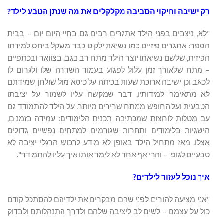
רק ישיבה וחיקוי הסביבה מקלקלים את מה שנתן הטבע לילד?
"לא, ניצבים בפני הילד אתגרים רבים גם בחיי היום יום – בבית
הספר: אתגרים פיזיים כמו נשיאת ילקוט כבד משקל ביחס למידתו
הפיזית, שלשם נשיאתו יוצר הילד מתח רב בגב, בצוואר ובכתפיים
– מתח שלאורך זמן עלול לפגוע בעמוד השדרה שלו ולגרום לו
לכאב וכן ישיבה ארוכת שעות בכיתה על כיסא מול שולחן שמידתם
לא מתאימה למידותיו, דבר שמקשה עליו לשמור על יציבתו
הטבעית ועל החופש ממתח שרירים מיותר. על הילד להתמודד גם
עם מטלות לוחצות שמכתיבה תכנית הלימודים: עמידה בזמנים,
הישגיות בלימודים ותחרות שגורמים למתחים נפשיים גדולים
אצלו. מאז מתחיל הילד באופן לא מודע לרכוש הרגלי יציבה לא
טבעיים לגופו – והרי אף אחד לא לימד אותו איך עליו להתמודד".
איך נוכל לעזור לילדים?
"אני מציעה להורים לפני שהם מבקרים את ילדיהם להסתכל קודם
כול על עצמם – לשים לב ליציבה שלהם ולדרך התנהלותם ולבדוק