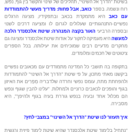
בשיטת "הדרך אל השינוי", תהליכים של שינוי והקשר בין גוף, נפש,
רוח ונשמה. בספר
כואב, אבל פחות: מדריך מעשי להתמודדות
עם כאב
היא מתמקדת בכאב ובתפקידיו, מציגה הרגלים
נפשיים-התנהגותיים שעלולים לגרום לו ומציעה דרכים לשנוי
ובספרה הרביעי
האור בקצה המנהרה: שיטת אלכסנדר הלכה
למעשה
היא מעמיקה לחקור על אודות שיטת אלכסנדר ומציגה גם
מחקרים מדעיים רבים שמוכיחים את יעילותה. בכל הספרים
ציטוטים של חכמים ומלומדים.
בתקופה בה תושבי כל המדינה מתמודדים עם מכאובים נפשיים
ביקשנו מאתי מתכון, על פי שיטת "הדרך אל השינוי" להתמודדות
ולהפחתת מתח, עומס נפשי וחרדה שלדבריה מְפֵרִים את האיזון
בגוף והופכים לכאבים כרוניים ולמחלות. "עלינו להבין שגוף ונפש
הם מכלול אחד ובעיה בנפש גוררת בעיה בגוף ולהיפך", היא
מסבירה.
איך תעזור לנו שיטת "הדרך אל השינוי" במצבי לחץ?
"נתחיל בלימוד שיטת אלכסנדר שהיא שיטת לימוד פיזית ורגשית