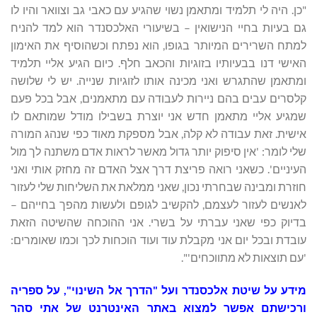
"כן. היה לי תלמיד ומתאמן נשוי שהגיע עם כאבי גב וצוואר והיו לו
גם בעיות בחיי הנישואין – בשיעורי האלכסנדר הוא למד להניח
למתח השרירים המיותר בגופו, הוא נפתח וכשהוסיף את האימון
האישי דנו בבעיותיו בזוגיות והכאב חלף. כיום הגיע אליי תלמיד
ומתאמן שהתגרש ואני מכינה אותו לזוגיות שנייה. יש לי שלושה
קלסרים עבים בהם ניירות לעבודה עם מתאמנים, אבל בכל פעם
שמגיע אליי מתאמן חדש אני יוצרת בשבילו מודל שמותאם לו
אישית. זאת עבודה לא קלה, אבל מספקת מאוד כפי שנהג המורה
שלי לומר: 'אין סיפוק יותר גדול מאשר לראות אדם משתנה לך מול
העיניים'. כשאני רואה פריצת דרך אצל האדם זה מחזק אותי ואני
חוזרת ומבינה שבחרתי נכון, שאני ממלאת את השליחות שלי לעזור
לאנשים לעזור לעצמם, להקשיב לגופם ולעשות מהפך בחייהם –
בדיוק כפי שאני עברתי על בשרי. אני ההוכחה שהשיטה הזאת
עובדת ובכל יום אני מקבלת עוד ועוד הוכחות לכך וכמו שאומרים:
'עם תוצאות לא מתווכחים'".
מידע על שיטת אלכסנדר ועל "הדרך אל השינוי", על ספריה
ורכישתם אפשר למצוא באתר האינטרנט של אתי סהר