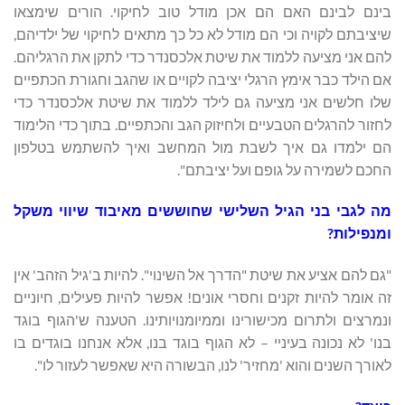
בינם לבינם האם הם אכן מודל טוב לחיקוי. הורים שימצאו
שיציבתם לקויה וכי הם מודל לא כל כך מתאים לחיקוי של ילדיהם,
להם אני מציעה ללמוד את שיטת אלכסנדר כדי לתקן את הרגליהם.
אם הילד כבר אימץ הרגלי יציבה לקויים או שהגב וחגורת הכתפיים
שלו חלשים אני מציעה גם לילד ללמוד את שיטת אלכסנדר כדי
לחזור להרגלים הטבעיים ולחיזוק הגב והכתפיים. בתוך כדי הלימוד
הם ילמדו גם איך לשבת מול המחשב ואיך להשתמש בטלפון
החכם לשמירה על גופם ועל יציבתם".
מה לגבי בני הגיל השלישי שחוששים מאיבוד שיווי משקל
ומנפילות?
"גם להם אציע את שיטת "הדרך אל השינוי". להיות ב'גיל הזהב' אין
זה אומר להיות זקנים וחסרי אונים! אפשר להיות פעילים, חיוניים
ונמרצים ולתרום מכישורינו וממיומנויותינו. הטענה ש'הגוף בוגד
בנו' לא נכונה בעיניי – לא הגוף בוגד בנו, אלא אנחנו בוגדים בו
לאורך השנים והוא 'מחזיר' לנו, הבשורה היא שאפשר לעזור לו".