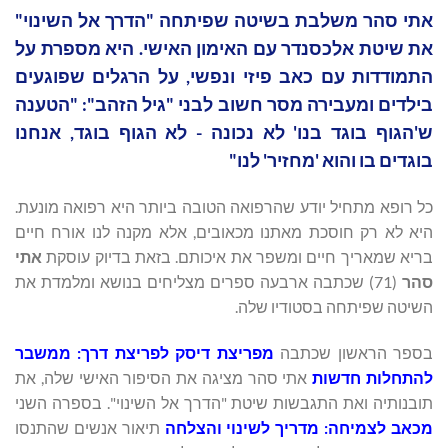
אתי סהר משלבת בשיטה שפיתחה "הדרך אל השינוי"
את שיטת אלכסנדר עם האימון האישי. היא מספרת על
התמודדות עם כאב פיזי ונפשי, על הרגלים שפוגעים
בילדים ומעבירה מסר חשוב לבני "גיל הזהב": "הטענה
ש'הגוף בוגד בנו' לא נכונה - לא הגוף בוגד, אנחנו
בוגדים בו והוא 'מחזיר' לנו"
כל רופא מתחיל יודע שהרפואה הטובה ביותר היא רפואה מונעת.
היא לא רק חוסכת מאתנו מכאובים, אלא מקנה לנו אורח חיים
בריא שמאריך חיים ומשפר את איכותם. בזאת בדיוק עוסקת
אתי
סהר
(71) שכתבה ארבעה ספרים מצליחים בנושא ומלמדת את
השיטה שפיתחה בסטודיו שלה.
בספר הראשון שכתבה
מפריצת דיסק לפריצת דרך: ממשבר
להתחלות חדשות
אתי סהר מציגה את הסיפור האישי שלה, את
תובנותיה ואת התגבשות שיטת "הדרך אל השינוי". בספרה השני
מכאב לצמיחה: מדריך לשינוי והצלחה
תיאור אנשים שהתנסו