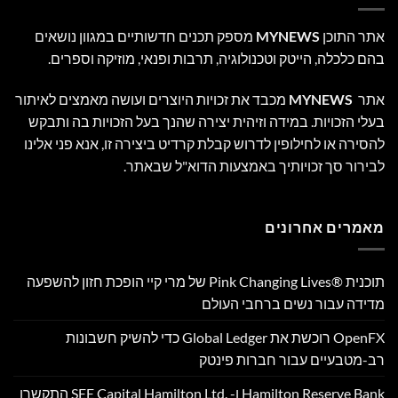
אתר התוכן
MYNEWS
מספק תכנים חדשותיים במגוון נושאים
בהם כלכלה, הייטק וטכנולוגיה, תרבות ופנאי, מוזיקה וספרים.
אתר
MYNEWS
מכבד את זכויות היוצרים ועושה מאמצים לאיתור
בעלי הזכויות. במידה וזיהית יצירה שהנך בעל הזכויות בה ותבקש
להסירה או לחילופין לדרוש קבלת קרדיט ביצירה זו, אנא פני אלינו
לבירור סך זכויותיך באמצעות הדוא"ל שבאתר.
מאמרים אחרונים
תוכנית Pink Changing Lives®‎ של מרי קיי הופכת חזון להשפעה
מדידה עבור נשים ברחבי העולם
OpenFX רוכשת את Global Ledger כדי להשיק חשבונות
רב-מטבעיים עבור חברות פינטק
Hamilton Reserve Bank ו- SEE Capital Hamilton Ltd.‎ התקשרו