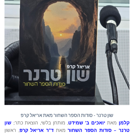
שון טרנר - סודות הספר השחור מאת אריאל קרפ
קלמן
מאת
יואכים ב' שמידט
, מותחן בלשי, הוצאת כתר;
שון
טרנר – סודות הספר השחור
מאת
ד"ר אריאל קרפ
, ראשון