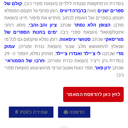
בסדרת הרפתקאות פנטזיה לילדים (הוצאת ספרי ניב);
קולם של
ספרים ישנים
מאת
ברברה דיוויס
, רומן סוחף על הקסם המופלא
הטמון בספרים ועל האומץ לכתוב מחדש את סיפור חיינו (הוצאת
מודן);
הצופן הלא נסתר
שכתב
ציון והב-זהבי
, מסע רוחני
אינטלקטואלי (הוצאת ספרי ניב);
ימים בחנות הספרים של
מוריסאקי
שכתב
סטושי יגיסאווה
, רומן נפלא שיקסום גם לכל מי
שנאלץ להתאושש מלב שבור (הוצאת כנרת זמורה);
עמוק
מדי
שכתבו
לי צ'יילד ואנדרו צ'יילד
, מותחן נפלא, הספר ה- 29
בסדרת ג'ק ריצ'ר (הוצאת כנרת זמורה); ו
חרבו של הסמוראי
"
שכתב
ירון פאר
, ספר הגות אוטוביוגרפי מרגש ונוגע (הוצאת ספרי
ניב)
לחץ כאן להדפסת המאמר
הדפסה 🖨
שמירה כPDF 📄