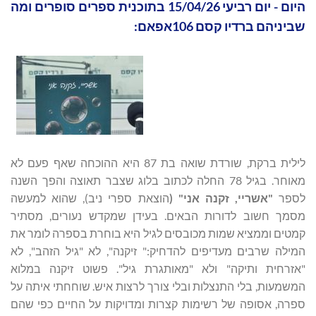
היום - יום רביעי 15/04/26 בתוכנית ספרים סופרים ומה
שביניהם ברדיו קסם 106אפאם:
לילית ברקת, שורדת שואה בת 87 היא ההוכחה שאף פעם לא
מאוחר. בגיל 78 החלה לכתוב בלוג שצבר תאוצה והפך השנה
לספר
"אשריי, זקנה אני" (
הוצאת ספרי ניב), שהוא למעשה
מסמך חשוב לדורות הבאים. בעידן שמקדש נעורים, מסתיר
קמטים וממציא שמות מכובסים לגיל היא בוחרת בספרה לומר את
המילה שרבים מעדיפים להדחיק:" זיקנה", לא "גיל הזהב", לא
"אזרחית ותיקה" ולא "מאותגרת גיל". פשוט זיקנה במלוא
המשמעות, בלי התנצלות ובלי צורך לרצות איש. שוחחתי איתה על
ספרה, אסופה של רשימות קצרות ומדויקות על החיים כפי שהם