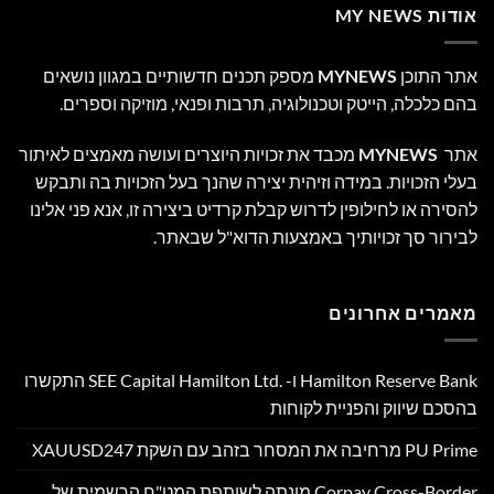
אודות MY NEWS
אתר התוכן
MYNEWS
מספק תכנים חדשותיים במגוון נושאים
בהם כלכלה, הייטק וטכנולוגיה, תרבות ופנאי, מוזיקה וספרים.
אתר
MYNEWS
מכבד את זכויות היוצרים ועושה מאמצים לאיתור
בעלי הזכויות. במידה וזיהית יצירה שהנך בעל הזכויות בה ותבקש
להסירה או לחילופין לדרוש קבלת קרדיט ביצירה זו, אנא פני אלינו
לבירור סך זכויותיך באמצעות הדוא"ל שבאתר.
מאמרים אחרונים
Hamilton Reserve Bank ו- SEE Capital Hamilton Ltd.‎ התקשרו
בהסכם שיווק והפניית לקוחות
PU Prime מרחיבה את המסחר בזהב עם השקת XAUUSD247
Corpay Cross-Border מונתה לשותפת המט"ח הרשמית של