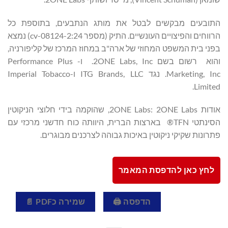
התובעים מבקשים לבטל את מותג הנתבעים, בתוספת כל
הרווחים והפיצויים העונשיים. התיק (מספר 2:24-cv-08124) נמצא
בפני בית המשפט המחוזי של ארה"ב במחוז המרכז של קליפורניה,
והוא רשום בשם 2ONE Labs, Inc. ו- Performance Plus
Marketing, Inc. נגד ITG Brands, LLC ו-Imperial Tobacco
Limited.
אודות 2ONE Labs: 2ONE Labs, שהוקמה בידי חלוצי הניקוטין
הסינתטי TFN® בארצות הברית, היוותה כוח חדשני מרכזי עם
פתרונות שקיקי ניקוטין באיכות גבוהה לצרכנים מבוגרים.
לחץ כאן להדפסת המאמר
הדפסה 🖨
שמירה כPDF 📄