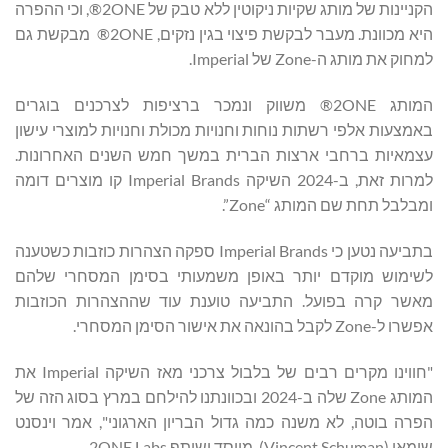
הקניינות של מותג שקיות ניקוטין ללא טבק של 2ONE®, וכי ההפרה
היא מכוונת. מעבר לבקשת פיצוי בגין נזקים, 2ONE® מבקשת גם
למחוק את מותג ה-Zone של Imperial.
המותג 2ONE® משווק ונמכר ברציפות לצרכנים בוגרים
באמצעות אלפי רשתות נוחות וחנויות מכולת וחנויות למוצרי עישון
עצמאיות ברחבי ארצות הברית במשך חמש השנים האחרונות.
למרות זאת, ב-2024 השיקה Imperial Brands קו מוצרים דומה
ומבלבל תחת שם המותג “Zone”.
בתביעה נטען כי Imperial Brands ספקה הצהרות כוזבות כשטענה
לשימוש מוקדם יותר באופן משמעותי בסימן המסחרי שלהם
מאשר קרה בפועל. התביעה טוענת עוד שההצהרות הכוזבות
אפשרו ל-Zone לקבל בהונאה את אישור הסימן המסחרי.
"חווינו מקרים רבים של בלבול צרכני מאז השיקה Imperial את
המותג Zone שלה ב-2024 ובכוונתנו להילחם במרץ בסוג הזה של
הפרה בוטה, לא משנה כמה גדול הבריון הארגוני", אמר וינסנט
שומאן (Vincent Schuman), מייסד ושותף 2ONE Labs.