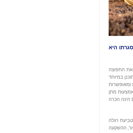
סכם סופי במסגרתו היא
ים, להרחיב את התפוצה
חשוב לזיהוי הונאות אשר תוכנן במיוחד
ת ומאופשרות
ל את נתח השוק שלה באמצעות מתן
השירות הטוב מסוגו לסוכני טייטל, ובגיבוי פלטפורמת תוכנה חדשנית ויישום מתקדם של בינה מלאכותית. ההכרזה של Dream Finders הינה הכרה
Alliant Na מרחיבה משמעותית את טביעת רגלה
ור, ההשקעה