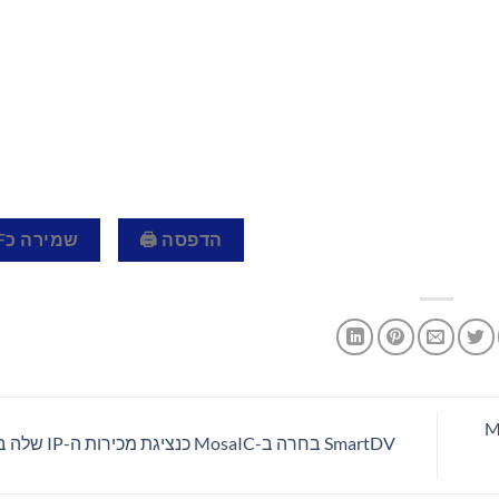
הדפסה 🖨
שמירה כPDF 📄
MBM 
SmartDV בחרה ב-MosaIC כנציגת מכירות ה-IP שלה בישראל