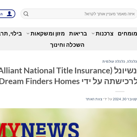
הת
מומחים
צרכנות
בריאות
מזון ומשקאות
בילוי, תר
השכלה וחינוך
לכלה
,
כלכלה עולמית
חברת ביטוח הבעלות אליאנט נשיונל (lliant National Title Insurance
ובר 30, 2024
על ידי
צוות האתר