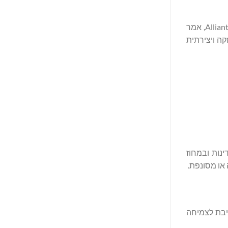
הקשר בין החברות התפתח במשך 20 שנים, ואילו סוכני טייטל עצמאים קידמו עסקה מלהיבה זו. דיוויד סינקלייר, נשיא ומנכ"ל Alliant National, אמר
ת טייטל חזקה ויצירתית
 בלונגמונט קולורדו, היא חברת חתמים לביטוח בעלות טייטל עם למעלה מ-700 נציגים עצמאיים ב-32 מדינות ובמחוז
טית המתמקדת בהשקעות בחברות אשר נמצאות בשוק הביניים. Presidio Investors מחוייבת לצמיחה