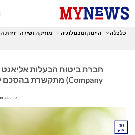
Ski
t
conten
כלכלה
הייטק וטכנולוגיה
מוזיקה ושירה
זירת ה
כ
Company) מתקשרת בהסכם לרכישתה על ידי Dream Finders Homes
פורסם ב
אוקט
30
אוק