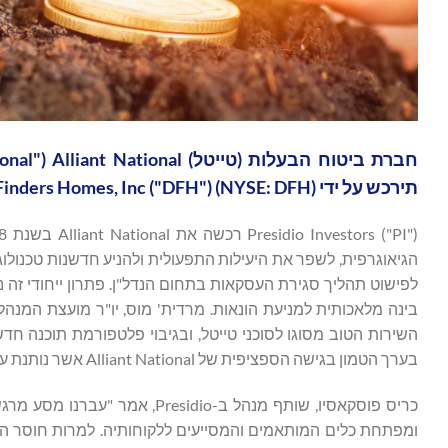
תירכש על ידי Dream Finders Homes, Inc ("DFH") (NYSE: DFH).
לפישוט תהליך סגירת העסקאות בתחום הנדל"ן. פתרון ייחודי זה 
בערך הטמון בגישה הספציפית של Alliant National אשר נותנת עדיפות לקשרים ולטכנולוגיה כאחד".
ומפתחת כלים המותאמים והמסייעים ללקוחותיה. למרות חוסר ה