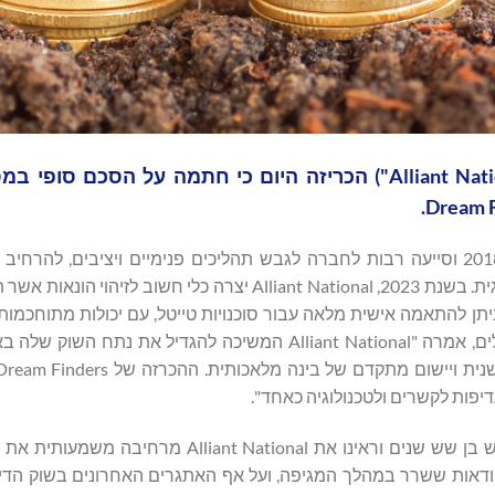
חברת ביטוח הבעלות (טייטל) Alliant National ‏("Alliant National") הכריזה היום כי חתמה על ה
Presidio Investors ("PI") רכשה את Alliant National בשנת 2018 וסייעה רבות לחברה לגבש תהליכים פנימיים ויציב
הגיאוגרפית, לשפר את היעילות התפעולית ולהניע חדשנות טכנולוגית. בשנת 2023, Alliant National יצרה כלי 
ניתן להתאמה אישית מלאה עבור סוכנויות טייטל, עם יכולות מתוחכמו
בינה מלאכותית למניעת הונאות. מרדית' מוס, יו"ר מועצת המנהלים, אמרה "Alliant National המשיכה להגדי
כריס פוסקאסיו, שותף מנהל ב-Presidio, אמר "עברנו מסע מרגש בן שש שנים וראינו את tional
ודאות ששרר במהלך המגיפה, ועל אף האתגרים האחרונים בשוק הדי