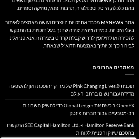
אתר התוכן
MYNEWS
מספק תכנים חדשותיים במגוון נושאים
בהם כלכלה, הייטק וטכנולוגיה, תרבות ופנאי, מוזיקה וספרים.
אתר
MYNEWS
מכבד את זכויות היוצרים ועושה מאמצים לאיתור
בעלי הזכויות. במידה וזיהית יצירה שהנך בעל הזכויות בה ותבקש
להסירה או לחילופין לדרוש קבלת קרדיט ביצירה זו, אנא פני אלינו
לבירור סך זכויותיך באמצעות הדוא"ל שבאתר.
מאמרים אחרונים
תוכנית Pink Changing Lives®‎ של מרי קיי הופכת חזון להשפעה
מדידה עבור נשים ברחבי העולם
OpenFX רוכשת את Global Ledger כדי להשיק חשבונות
רב-מטבעיים עבור חברות פינטק
Hamilton Reserve Bank ו- SEE Capital Hamilton Ltd.‎ התקשרו
בהסכם שיווק והפניית לקוחות