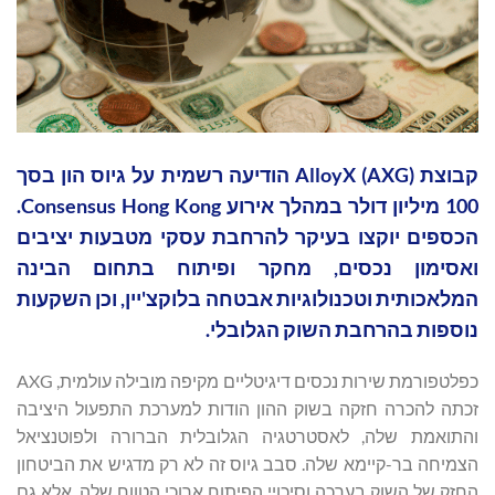
קבוצת AlloyX (AXG) הודיעה רשמית על גיוס הון בסך
100 מיליון דולר במהלך אירוע Consensus Hong Kong.
הכספים יוקצו בעיקר להרחבת עסקי מטבעות יציבים
ואסימון נכסים, מחקר ופיתוח בתחום הבינה
המלאכותית וטכנולוגיות אבטחה בלוקצ'יין, וכן השקעות
נוספות בהרחבת השוק הגלובלי.
כפלטפורמת שירות נכסים דיגיטליים מקיפה מובילה עולמית, AXG
זכתה להכרה חזקה בשוק ההון הודות למערכת התפעול היציבה
והתואמת שלה, לאסטרטגיה הגלובלית הברורה ולפוטנציאל
הצמיחה בר-קיימא שלה. סבב גיוס זה לא רק מדגיש את הביטחון
החזק של השוק בערכה וסיכויי הפיתוח ארוכי הטווח שלה, אלא גם