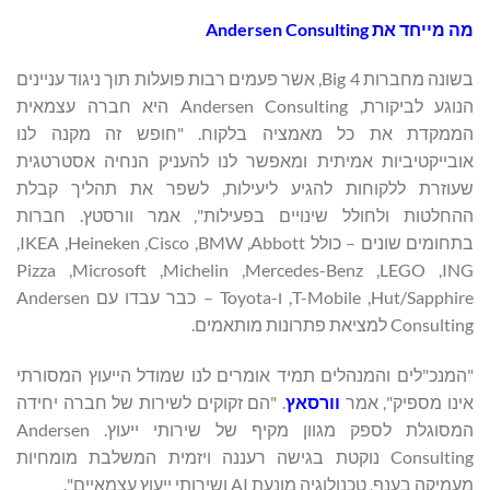
מה מייחד את
Andersen Consulting
בשונה מחברות Big 4, אשר פעמים רבות פועלות תוך ניגוד עניינים
הנוגע לביקורת, Andersen Consulting היא חברה עצמאית
הממקדת את כל מאמציה בלקוח. "חופש זה מקנה לנו
אובייקטיביות אמיתית ומאפשר לנו להעניק הנחיה אסטרטגית
שעוזרת ללקוחות להגיע ליעילות, לשפר את תהליך קבלת
ההחלטות ולחולל שינויים בפעילות", אמר וורסטץ. חברות
בתחומים שונים – כולל Abbott, ‏BMW, ‏Cisco, ‏Heineken, ‏IKEA,
‏ING, ‏LEGO, ‏Mercedes-Benz, ‏Michelin, ‏Microsoft, ‏Pizza
Hut/Sapphire, ‏T-Mobile, ו-Toyota – כבר עבדו עם Andersen
Consulting למציאת פתרונות מותאמים.
"המנכ"לים והמנהלים תמיד אומרים לנו שמודל הייעוץ המסורתי
אינו מספיק", אמר
וורסאץ
. "הם זקוקים לשירות של חברה יחידה
המסוגלת לספק מגוון מקיף של שירותי ייעוץ. Andersen
Consulting נוקטת בגישה רעננה ויזמית המשלבת מומחיות
מעמיקה בענף, טכנולוגיה מונעת AI ושירותי ייעוץ עצמאיים".