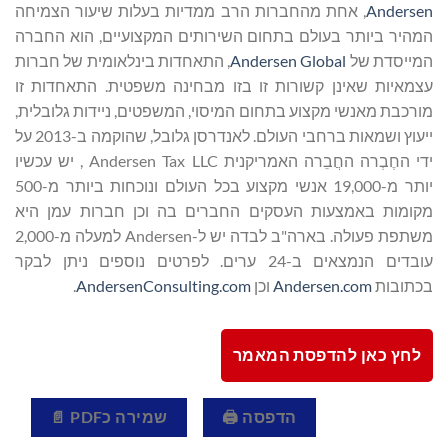
Andersen
, אחת מהחברות הרב ממדיות בעלות שיעור הצמיחה
המהיר ביותר בעולם בתחום השירותים המקצועיים, הוא החברה
המייסדת של
Andersen Global
, התאחדות בינלאומית של חברות
עצמאיות שאינן קשורות זו בזו מבחינה משפטית. התאחדות זו
מורכבת מאנשי מקצוע בתחום המיסוי, המשפטים, ניידות גלובלית,
ייעוץ ושמאות ברחבי העולם. לאנדרסן גלובל, שהוקמה ב-2013 על
ידי החֶבְרה החֲבֵרה האמריקנית Andersen Tax LLC , יש עכשיו
יותר מ-19,000 אנשי מקצוע בכל העולם ונוכחות ביותר מ-500
מקומות באמצעות העסקים החברים בה וכן חברות עמן היא
משתפת פעולה. בארה"ב לבדה יש ל-Andersen למעלה מ-2,000
עובדים הנמצאים ב-24 ערים. לפרטים נוספים ניתן לבקר
בכתובות
Andersen.com
וכן
AndersenConsulting.com
.
לחץ כאן להדפסת המאמר
הדפסה 🖨
שמירה כPDF 📄