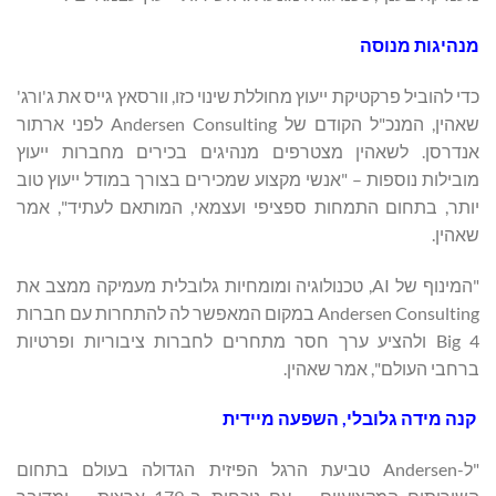
מנהיגות מנוסה
כדי להוביל פרקטיקת ייעוץ מחוללת שינוי כזו, וורסאץ גייס את ג'ורג'
שאהין, המנכ"ל הקודם של Andersen Consulting לפני ארתור
אנדרסן. לשאהין מצטרפים מנהיגים בכירים מחברות ייעוץ
מובילות נוספות – "אנשי מקצוע שמכירים בצורך במודל ייעוץ טוב
יותר, בתחום התמחות ספציפי ועצמאי, המותאם לעתיד", אמר
שאהין.
"המינוף של AI, טכנולוגיה ומומחיות גלובלית מעמיקה ממצב את
Andersen Consulting במקום המאפשר לה להתחרות עם חברות
Big 4 ולהציע ערך חסר מתחרים לחברות ציבוריות ופרטיות
ברחבי העולם", אמר שאהין.
קנה מידה גלובלי, השפעה מיידית
"ל-Andersen טביעת הרגל הפיזית הגדולה בעולם בתחום