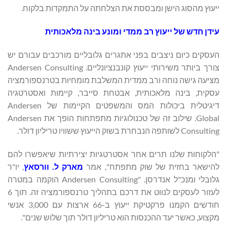
ייעוץ מהסוג הישן ומבססת את הצלחתה על התמקדות בלקוח.
עידן חדש של
ייעוץ רב ממדי ומונע בינה מלאכותית
העסקים כיום ניצבים בפני אתגרים גלובליים מורכבים עבורם יש
צורך ביותר משירותי ייעוץ קונבנציונליים. Andersen Consulting
מציעה גישה נוחה ורב ממדית המשלבת מומחיות בטרנספורמציה
עסקית, בינה מלאכותית, אבטחת סייבר, קיימות ואסטרטגיה
דיגיטלית ביכולות המס והמשפטים הקיימות של Andersen
Global. שילוב זה של טכנולוגיות מתפתחות הופך את Andersen
Consulting לשותפה הנבחרת בשוק הייעוץ ששוויו טריליון דולר.
"הלקוחות שלנו תרים אחר אסטרטגיות יצירתיות שיאפשרו להם
להישאר בחזית של שוק מתפתח", אמר
מארק ל.
וורסאץ
, יו"ר
גלובלי ומנכ"ל אנדרסן. "Andersen Consulting הוקמה במטרה
לעזור לעסקים לנווט את דרכם בתהליך טרנספורמציה זה. תוך 6
חודשים הקמנו פרקטיקת ייעוץ ב-66 ארצות עם 3,000 אנשי
מקצוע, כאשר יעד ההכנסות הוא טריליון דולר תוך שלוש שנים".