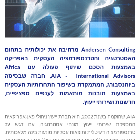
Andersen Consulting מרחיבה את יכולותיה בתחום
האסטרטגיה והטרנספורמציה העסקית באפריקה
באמצעות הסכם שיתוף פעולה עם Africa
International Advisors ‏ - AIA, חברה שבסיסה
ביוהנסבורג, המתמקדת בשיפור התחרותיות העסקית
באמצעות תובנות מותאמות לענפים ספציפיים,
חדשנות ושירותי ייעוץ.
AIA, שהוקמה בשנת 2002, היא חברת ייעוץ ניהולי פאן‑אפריקאית
המספקת שירותי ייעוץ מונחי אסטרטגיה, עם דגש על
טרנספורמציה דיגיטלית ותוצאות עסקיות מונעות בינה מלאכותית.
החברה מייעצת ללקוחות במגזרים שונים, כולל אנרגיה ומשאבים,