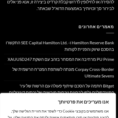
להסירה או לחילופין לדרוש קבלת קרדיט ביצירה זו, אנא פני אלינו
לבירור סך זכויותיך באמצעות הדוא"ל שבאתר.
מאמרים אחרונים
Hamilton Reserve Bank ו- SEE Capital Hamilton Ltd.‎ התקשרו
בהסכם שיווק והפניית לקוחות
PU Prime מרחיבה את המסחר בזהב עם השקת XAUUSD247
Corpay Cross-Border מונתה לשותפת המט"ח הרשמית של
Ultimate Sevens
Bitget חתמה על הסכם שיתוף פעולה עם הרשות של עיר
המיינדפולנס גלפו לבחינת נוכחות מורשית של נכסים דיגיטליים
בבהוטן
אנו מעריכים את פרטיותך
Nyxoah מדווחת על תוצאות פיננסיות ותפעוליות ברבעון השני
אנו משתמשים בקובצי Cookie כדי לשפר את חוויית הגלישה שלך,
ובמחצית הראשונה של 2026
להציג מודעות או תוכן מותאמים אישית ולנתח את התנועה שלנו. על