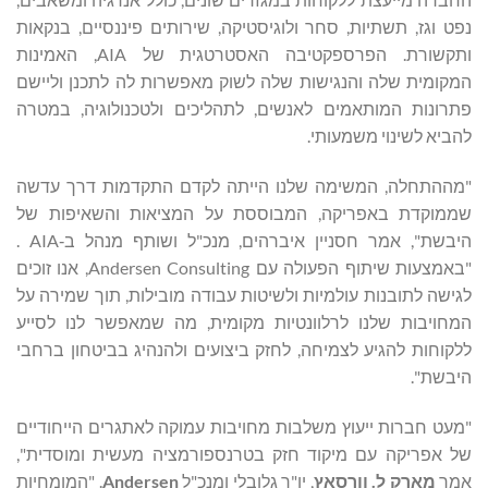
נפט וגז, תשתיות, סחר ולוגיסטיקה, שירותים פיננסיים, בנקאות
ותקשורת. הפרספקטיבה האסטרטגית של AIA, האמינות
המקומית שלה והנגישות שלה לשוק מאפשרות לה לתכנן וליישם
פתרונות המותאמים לאנשים, לתהליכים ולטכנולוגיה, במטרה
להביא לשינוי משמעותי.
"מההתחלה, המשימה שלנו הייתה לקדם התקדמות דרך עדשה
שממוקדת באפריקה, המבוססת על המציאות והשאיפות של
היבשת", אמר חסניין איברהים, מנכ"ל ושותף מנהל ב‑AIA .
"באמצעות שיתוף הפעולה עם Andersen Consulting, אנו זוכים
לגישה לתובנות עולמיות ולשיטות עבודה מובילות, תוך שמירה על
המחויבות שלנו לרלוונטיות מקומית, מה שמאפשר לנו לסייע
ללקוחות להגיע לצמיחה, לחזק ביצועים ולהנהיג בביטחון ברחבי
היבשת".
"מעט חברות ייעוץ משלבות מחויבות עמוקה לאתגרים הייחודיים
של אפריקה עם מיקוד חזק בטרנספורמציה מעשית ומוסדית",
אמר
מארק ל.
וורסאץ
, יו"ר גלובלי ומנכ"ל
Andersen
. "המומחיות