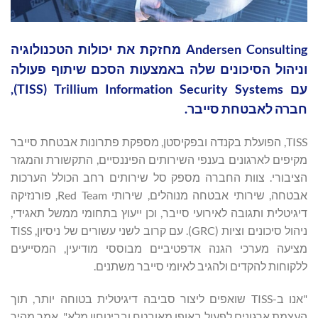
Andersen Consulting מחזקת את יכולות הטכנולוגיה
וניהול הסיכונים שלה באמצעות הסכם שיתוף פעולה
עם Trillium Information Security Systems‏ (TISS),
חברה לאבטחת סייבר.
TISS, הפועלת בקנדה ובפקיסטן, מספקת פתרונות אבטחת סייבר
מקיפים לארגונים בענפי השירותים הפיננסיים, התקשורת והמגזר
הציבורי. צוות החברה מספק סל שירותים רחב הכולל הערכות
אבטחה, שירותי אבטחה מנוהלים, שירותי Red Team, פורנזיקה
דיגיטלית ותגובה לאירועי סייבר, וכן ייעוץ בתחומי ממשל תאגידי,
ניהול סיכונים וציות (GRC). עם קרוב לשני עשורים של ניסיון, TISS
מציעה מערכי הגנה אדפטיביים מבוססי מודיעין, המסייעים
ללקוחות להקדים ולהגיב לאיומי סייבר משתנים.
"אנו ב-TISS שואפים ליצור סביבה דיגיטלית בטוחה יותר, תוך
העצמת ארגונים לפעול באופן מאובטח ובביטחון מלא", אמר מהיר