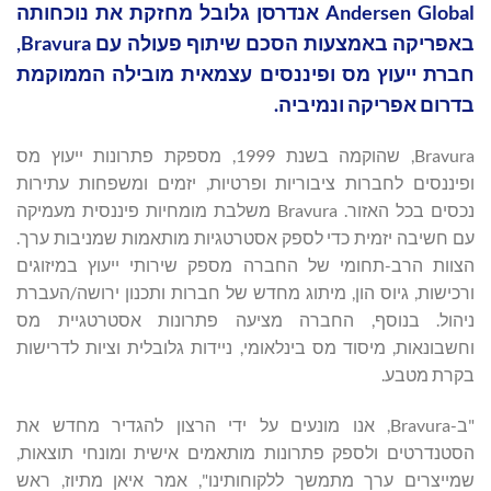
Andersen Global אנדרסן גלובל מחזקת את נוכחותה
באפריקה באמצעות הסכם שיתוף פעולה עם Bravura,
חברת ייעוץ מס ופיננסים עצמאית מובילה הממוקמת
בדרום אפריקה ונמיביה.
Bravura, שהוקמה בשנת 1999, מספקת פתרונות ייעוץ מס
ופיננסים לחברות ציבוריות ופרטיות, יזמים ומשפחות עתירות
נכסים בכל האזור. Bravura משלבת מומחיות פיננסית מעמיקה
עם חשיבה יזמית כדי לספק אסטרטגיות מותאמות שמניבות ערך.
הצוות הרב-תחומי של החברה מספק שירותי ייעוץ במיזוגים
ורכישות, גיוס הון, מיתוג מחדש של חברות ותכנון ירושה/העברת
ניהול. בנוסף, החברה מציעה פתרונות אסטרטגיית מס
וחשבונאות, מיסוד מס בינלאומי, ניידות גלובלית וציות לדרישות
בקרת מטבע.
"ב-Bravura, אנו מונעים על ידי הרצון להגדיר מחדש את
הסטנדרטים ולספק פתרונות מותאמים אישית ומונחי תוצאות,
שמייצרים ערך מתמשך ללקוחותינו", אמר איאן מתיוז, ראש