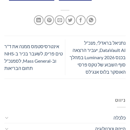
נתניאל בראדלי, מנכ"ל
אינטרסיסטמס ממנה את ד"ר
DataVault AI, יעביר הרצאה
טים פריס, לשעבר בכיר ב-NHS
בכנס Luminary 2026 במהלך
וב-Mass General, לסמנכ"ל
סוף השבוע של טקס פרסי
תחום הבריאות
האוסקר בלוס אנג'לס
ניווט
כלכלה
הייטק וטכנולוגיה