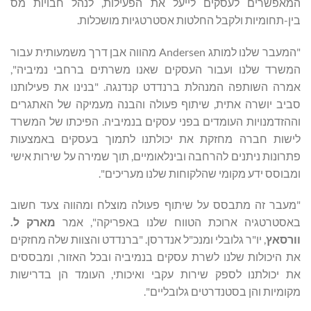
המאפשרים לעסקים לייעל את הפעילות, לנהל חבויות מס
בין-תחומיות ולקבל החלטות אסטרטגיות מושכלות.
"המעבר שלנו למותג Andersen מהווה אבן דרך משמעותית עבור
המשרד שלנו ועבור העסקים שאנו משרתים ברחבי נמיביה",
אמרה השותפה המנהלת ברנדדט קנדנגה. "בנינו את פעילותנו
סביב יושרה אתית, שיתוף פעולה והבנה מעמיקה של האתגרים
וההזדמנויות העומדים בפני עסקים בנמיביה. הפיכתו של המשרד
לישות חברה מחזקת את יכולתנו לתמוך בעסקים באמצעות
פתרונות ניתנים להרחבה ובינלאומיים, תוך שמירה על שירות אישי
ומבוסס ידע מקומי שהלקוחות שלנו מעריכים".
"מעבר זה מתבסס על שיתוף פעולה מוצלח ומהווה צעד חשוב
באסטרטגיה ארוכת הטווח שלנו באפריקה", אמר
מארק ל.
וורסאץ
, יו"ר גלובלי ומנכ"ל אנדרסן. "ברנדדט והצוות שלה מחזקים
את היכולות שלנו לשרת עסקים בנמיביה ובכל האזור, ומבססים
את יכולתנו לספק שירות עקבי ואיכותי, העומד הן בדרישות
מקומיות והן בסטנדרטים גלובליים".