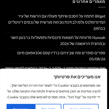
מאמרים אחרונים
Bitget חתמה על הסכם שיתוף פעולה עם הרשות של עיר
המיינדפולנס גלפו לבחינת נוכחות מורשית של נכסים דיגיטליים
בבהוטן
Nyxoah מדווחת על תוצאות פיננסיות ותפעוליות ברבעון השני
ובמחצית הראשונה של 2026
ספרים סופרים ומה שביניהם ברדיו קסם 106אפאם מיום
05/08/26
שוק אסימוני המניות מזנק ב-140% ב-2026 בהתאם למיפוי השוק
במחקר חדש של DeFiLlama
אנו מעריכים את פרטיותך
Moove גייסה 250 מיליון דולר לפי שווי של 2.1 מיליארד דולר,
אנו משתמשים בקובצי Cookie כדי לשפר את חוויית הגלישה שלך,
במטרה להרחיב את התשתית הגלובלית לתחבורה אוטונומית
להציג מודעות או תוכן מותאמים אישית ולנתח את התנועה שלנו. על
ידי לחיצה על "קבל הכל", אתה מסכים לשימוש שלנו בקובצי Cookie.
צור קשר
הצהרת נגישות
מדיניות פרטיות
תקנון
שליחת מאמר לאתר