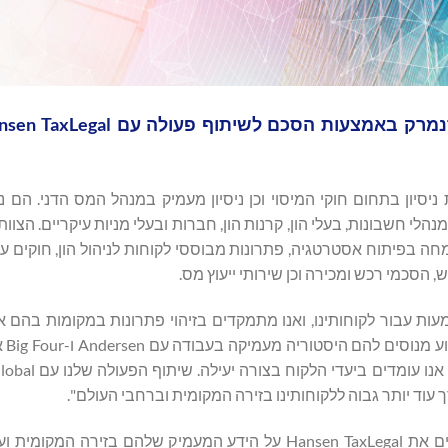
ות שנות ניסיון בתחום חוקי המיסוי וכן ניסיון מעמיק במנהל המס הדני. הם 
י חשבונות, בעלי הון, קרנות הון, חברות ובעלי מניות עיקריים. הצוו
 בפיתוח אסטרטגיה, פתרונות מבוססי לקוחות לניהול הון, חוקים עירו
, הסכמי רכש ומכירה וכן שירותי ייעוץ מס.
עבור לקוחותינו, ואנו מתמקדים בזיהוי פתרונות במקומות בהם א
אתגרים", א
את הפרספקטיבה האסטרטגית לקשר עם הלקוח,
עוד יותר גבוה ללקוחותינו בזירה המקומית וברחבי העולם".
, יו"ר גלובלי ומנכ"ל אנדרסן, הוסיף "אנו מעריכים את Hansen TaxLegal על הידע המעמיק שלהם ב