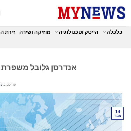
Ski
t
conten
כלכלה
הייטק וטכנולוגיה
מוזיקה ושירה
זירת ה
כ
אנדרסן גלובל משפרת 
פורסם ב
פברו
14
פבר