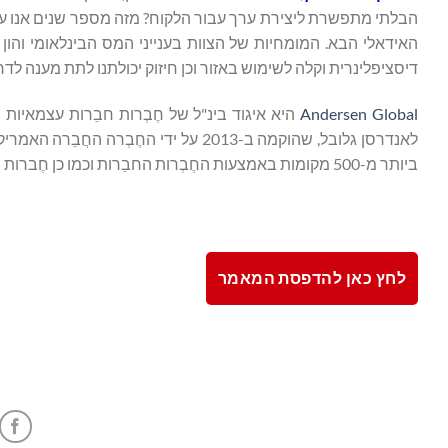
הבלתי מתפשרת ליצירת ערך עבור הלקוח? מזה מספר שנים אנו עומ
האידאלי הבא. המומחיות של הצוות בענייני המס הבינלאומי והו
דיסציפלינרית וקלה לשימוש באזור וכן חיזוק יכולתנו לתת מענה ל
Andersen Global
היא איגוד בינ"ל של חֶבְרות חבֵרות עצמאיו
ביותר מ-500 מקומות באמצעות החֶבְרות החבֵרות וכמו כן חֶברות שיתוף הפעולה שלה.
לחץ כאן להדפסת המאמר