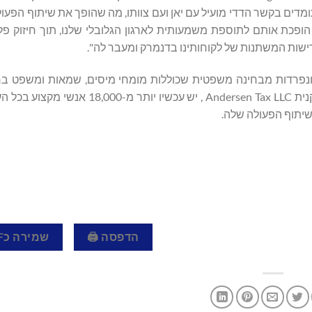
דים בקשר הדדי מועיל עם יאן ועם צוותו, מה שהופך את שיתוף הפעו
ן הופכת אותם לתוספת משמעותית לארגון הגלובלי שלנו, תוך חיזוק פ
דרישות המשתנות של לקוחותינו בדנמרק ומעבר לה".
ת ונפרדות מבחינה משפטית שכוללות מומחי מיסים, שמאות ומשפט בר
לאנדרסן גלובל, שהוקמה ב-2013 על ידי החֶבְרה החֲבֵרה האמריקנית Andersen Tax LLC , 
הדפסה 🖨
שמירה כPDF 📄