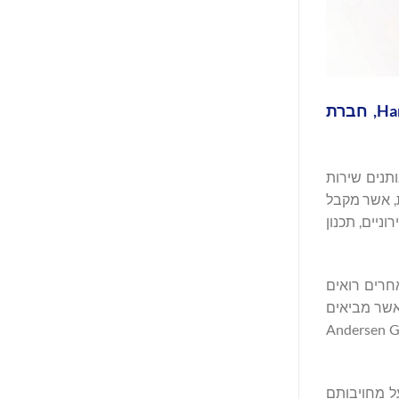
Andersen Global משפרת את היכולות המשפטיות בדנמרק באמצעות הסכם לשיתוף פעולה עם Hansen TaxLegal, חברת
נותנים שירות
ת, אשר מקבל
ניים, תכנון
חרים רואים
מר יאן הנסן, שותף מנהל. "הצוות שלנו כולל אנשי מקצוע מנוסים להם היסטוריה מעמיקה בעבודה עם Andersen ו-Big Four אשר מביאים
 תוך הבטחה כי אנו עומדים ביעדי הלקוח בצורה יעילה. שיתוף הפעולה שלנו עם Andersen Global
זירה המקומית ועל מחויבותם