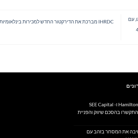
ים של SFA הסתיימו, עם
IHRDC מברכת את הדירקטור החדש למכירות בינלאומיות רוברט קופר
-40,000
נים
Hamilton Reserve Bank ו- SEE Capital
Hamilton Ltd. התקשרו בהסכם שיווק והפניית
PU מרחיבה את המסחר בזהב עם