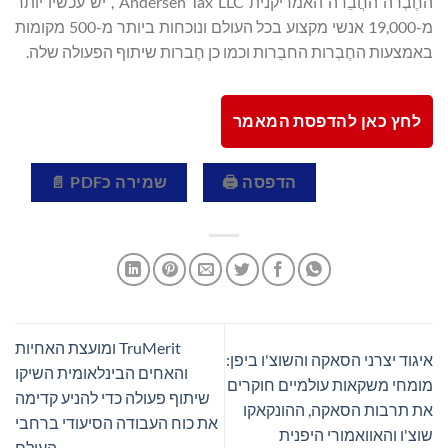
החֶבְרה החֲבֵרה האמריקנית Andersen Tax LLC , יש עכשיו יותר
מ-19,000 אנשי מקצוע בכל העולם ונוכחות ביותר מ-500 מקומות
באמצעות החֶבְרות החבֵרות וכמו כן חֶברות שיתוף הפעולה שלה.
לחץ כאן להדפסת המאמר
הדפסה 🖨
שמירה כPDF 📄
TruMerit ומועצת האחיות
איגוד יצרני הסאקה והשוצ'ו ביפן:
והאחים הבינלאומית השיקו
מומחי משקאות עולמיים חוקרים
שיתוף פעולה כדי להניע קדימה
את תרבות הסאקה, ההונקאקו
את כוח העבודה הסיעודי ברחבי
שוצ'ו והאוואמורי היפנית
העולם