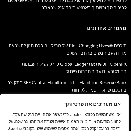
להסירה או לחילופין לדרוש קבלת קרדיט ביצירה זו, אנא פני אלינו
לבירור סך זכויותיך באמצעות הדוא"ל שבאתר.
מאמרים אחרונים
תוכנית Pink Changing Lives®‎ של מרי קיי הופכת חזון להשפעה
מדידה עבור נשים ברחבי העולם
OpenFX רוכשת את Global Ledger כדי להשיק חשבונות
רב-מטבעיים עבור חברות פינטק
Hamilton Reserve Bank ו- SEE Capital Hamilton Ltd.‎ התקשרו
בהסכם שיווק והפניית לקוחות
PU Prime מרחיבה את המסחר בזהב עם השקת XAUUSD247
אנו מעריכים את פרטיותך
Corpay Cross-Border מונתה לשותפת המט"ח הרשמית של
אנו משתמשים בקובצי Cookie כדי לשפר את חוויית הגלישה שלך,
Ultimate Sevens
להציג מודעות או תוכן מותאמים אישית ולנתח את התנועה שלנו. על
ידי לחיצה על "קבל הכל", אתה מסכים לשימוש שלנו בקובצי Cookie.