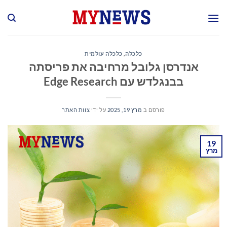
Ski
t
conten
כלכלה
,
כלכלה עולמית
אנדרסן גלובל מרחיבה את פריסתה
בבנגלדש עם Edge Research
פורסם ב
מרץ 19, 2025
על ידי
צוות האתר
19
מרץ