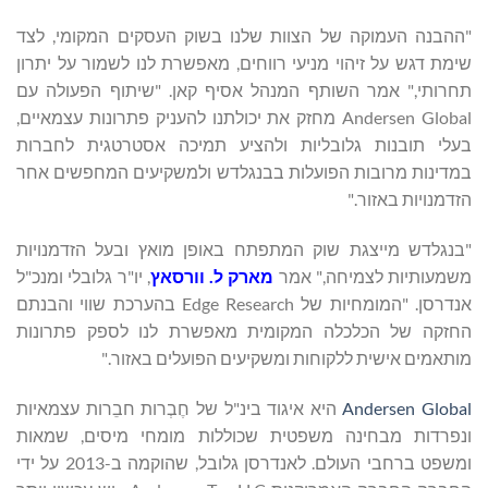
"ההבנה העמוקה של הצוות שלנו בשוק העסקים המקומי, לצד
שימת דגש על זיהוי מניעי רווחים, מאפשרת לנו לשמור על יתרון
תחרותי," אמר השותף המנהל אסיף קאן. "שיתוף הפעולה עם
Andersen Global מחזק את יכולתנו להעניק פתרונות עצמאיים,
בעלי תובנות גלובליות ולהציע תמיכה אסטרטגית לחברות
במדינות מרובות הפועלות בבנגלדש ולמשקיעים המחפשים אחר
הזדמנויות באזור."
"בנגלדש מייצגת שוק המתפתח באופן מואץ ובעל הזדמנויות
משמעותיות לצמיחה," אמר
מארק ל.
וורסאץ
, יו"ר גלובלי ומנכ"ל
אנדרסן. "המומחיות של Edge Research בהערכת שווי והבנתם
החזקה של הכלכלה המקומית מאפשרת לנו לספק פתרונות
מותאמים אישית ללקוחות ומשקיעים הפועלים באזור."
Andersen Global
היא איגוד בינ"ל של חֶבְרות חבֵרות עצמאיות
ונפרדות מבחינה משפטית שכוללות מומחי מיסים, שמאות
ומשפט ברחבי העולם. לאנדרסן גלובל, שהוקמה ב-2013 על ידי