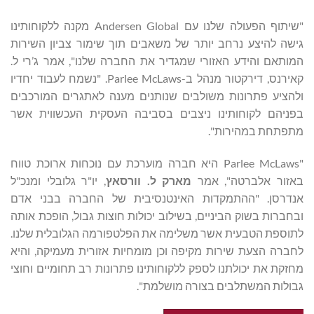
"שיתוף הפעולה שלנו עם Andersen Global מקנה ללקוחותינו
גישה להיצע נרחב יותר של משאבים תוך שימור צביון השירות
המותאם והידע האזורי שמגדיר את החברה שלנו", אמר ג’רי ל.
קאירנס, דירקטור מנהל ב-Parlee McLaws. "נשמח לעבוד יחדיו
ולהציע פתרונות משולבים שנותנים מענה לאתגרים המורכבים
בפניהם לקוחותינו ניצבים בסביבה העסקית העכשווית אשר
מתפתחת במהירות".
"Parlee McLaws היא חברה מוערכת עם נוכחות ארוכת טווח
באזור אלברטה", אמר
מארק ל.
וורסאץ
, יו"ר גלובלי ומנכ"ל
אנדרסן. "ההתמקדות האינטנסיבית של החברה בבני אדם
ובחברות בשוק הביניים, בשילוב יכולות חוצות גבול, הופכת אותה
לתוספת הטבעית אשר משלימה את הפלטפורמה הגלובלית שלנו.
לחברה הצעת שירות מקיפה וכן מומחיות אזורית מעמיקה, והיא
מחזקת את יכולתנו לספק ללקוחותינו פתרונות רב תחומיים וחוצי
גבולות המשתלבים בצורה מושלמת".