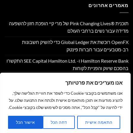
מאמרים אחרונים
תוכנית Pink Changing Lives®‎ של מרי קיי הופכת חזון להשפעה
מדידה עבור נשים ברחבי העולם
OpenFX רוכשת את Global Ledger כדי להשיק חשבונות
רב-מטבעיים עבור חברות פינטק
Hamilton Reserve Bank ו- SEE Capital Hamilton Ltd.‎ התקשרו
בהסכם שיווק והפניית לקוחות
PU Prime מרחיבה את המסחר בזהב עם השקת XAUUSD247
אנו מעריכים את פרטיותך
Corpay Cross-Border מונתה לשותפת המט"ח הרשמית של
אנו משתמשים בקובצי Cookie כדי לשפר את חוויית הגלישה שלך,
Ultimate Sevens
להציג מודעות או תוכן מותאמים אישית ולנתח את התנועה שלנו. על
ידי לחיצה על "קבל הכל", אתה מסכים לשימוש שלנו בקובצי Cookie.
צור קשר
הצהרת נגישות
מדיניות פרטיות
תקנון
שליחת מאמר לאתר
התאמה אישית
דחה הכל
אישור הכל
כל הזכויות שמורות 2026 ©
זהר נוי - MY NEWS