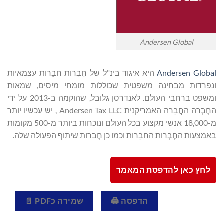
Andersen Global
Andersen Global
היא איגוד בינ"ל של חֶבְרות חבֵרות עצמאיות
ונפרדות מבחינה משפטית שכוללות מומחי מיסים, שמאות
ומשפט ברחבי העולם. לאנדרסן גלובל, שהוקמה ב-2013 על ידי
החֶבְרה החֲבֵרה האמריקנית Andersen Tax LLC , יש עכשיו יותר
מ-18,000 אנשי מקצוע בכל העולם ונוכחות ביותר מ-500 מקומות
באמצעות החֶבְרות החבֵרות וכמו כן חֶברות שיתוף הפעולה שלה.
לחץ כאן להדפסת המאמר
הדפסה 🖨
שמירה כPDF 📄