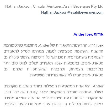
Nathan Jackson, Circular Ventures, Asahi Beverages Pty. Ltd.
Nathan.Jackson@asahibeverages.com
אודות Antler Ibex
Ibex, זרוע החדשנות התאגידית של Antler, מתוכננת כפלטפורמת
חדשנות והשקעות ספציפית למגזר. מטרתה לסייע לתאגידים
לשנות את גישתם לפיתוח טכנולוגי על ידי טיפוח שיתופי פעולה עם
סטארט-אפים. באמצעות Ibex, תאגידים יכולים לנווט טוב יותר
במורכבות הצמיחה, ולהבטיח שהשותפויות שלהם עם
סטארט-אפים יובילו לתוצאות מדידות ומשפיעות.
Antler היא אחת המשקיעות הפעילות ביותר בשלבים מוקדמים
בעולם. החברה מובילה בהשקעות 'Day Zero', גישה להון סיכון
המתמקדת בשותפות עם מייסדים לפני ההשקה. Antler מסירה
באופן שיטתי מגבלות הון ורשת עבור יזמי טכנולוגיה בשלבים