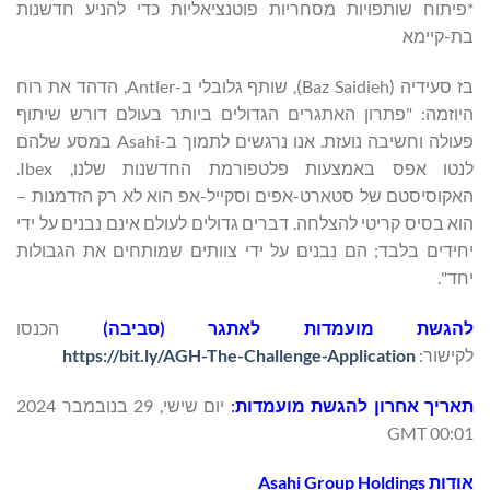
*פיתוח שותפויות מסחריות פוטנציאליות כדי להניע חדשנות
בת-קיימא
בז סעידיה (Baz Saidieh), שותף גלובלי ב-Antler, הדהד את רוח
היוזמה: "פתרון האתגרים הגדולים ביותר בעולם דורש שיתוף
פעולה וחשיבה נועזת. אנו נרגשים לתמוך ב-Asahi במסע שלהם
לנטו אפס באמצעות פלטפורמת החדשנות שלנו, Ibex.
האקוסיסטם של סטארט-אפים וסקייל-אפ הוא לא רק הזדמנות –
הוא בסיס קריטי להצלחה. דברים גדולים לעולם אינם נבנים על ידי
יחידים בלבד; הם נבנים על ידי צוותים שמותחים את הגבולות
יחד".
להגשת מועמדות לאתגר (סביבה)
הכנסו
לקישור:
https://bit.ly/AGH-The-Challenge-Application
תאריך אחרון להגשת מועמדות
:
יום שישי, 29 בנובמבר 2024
00:01 GMT
אודות Asahi Group Holdings