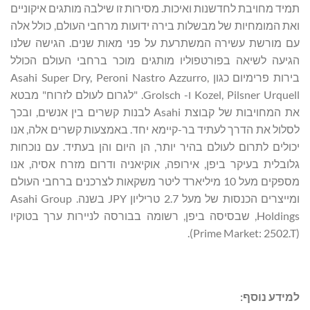
תמיד מחויבת לחדשנות ואיכות. מסירות זו שילבה מותגים איקוניים
ואת המומחיות של מבשלות בירה ידועות מרחבי העולם, כולל אלה
עם מורשת עשירה המשתרעת על פני מאות שנים. הגישה שלנו
הגיעה לשיאה בפורטפוליו מותגים מוכר ברחבי העולם הכולל
בירות פרימיום כגון Asahi Super Dry, Peroni Nastro Azzurro,
Kozel, Pilsner Urquell ו- Grolsch. "לגרום לעולם לזרוח" מבטא
את המחויבות של קבוצת Asahi לבנות קשרים בין אנשים, ובכך
לסלול את הדרך לעתיד בר-קיימא יחד. באמצעות קשרים אלה, אנו
יכולים לתרום לעולם בהיר יותר, הן היום והן בעתיד. עם נוכחות
גלובלית בעיקר ביפן, אירופה, אוקיאניה ודרום מזרח אסיה, אנו
מספקים מעל 10 מיליארד ליטר משקאות לצרכנים ברחבי העולם
ומייצרים הכנסות של מעל 2.7 טריליון JPY בשנה. Asahi Group
Holdings, שבסיסה ביפן, רשומה בבורסה לניירות ערך בטוקיו
(Prime Market: 2502.T).
למידע נוסף: