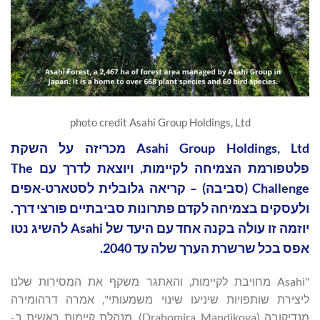
photo credit Asahi Group Holdings, Ltd
Asahi Group Holdings, Ltd מכריזה על השקת
פלטפורמת הצמיחה לקיימות, ויוצאת לדרך עם The
Challenge (סביבה) – קריאה גלובלית לסטארט-אפים
ולעסקים בצמיחה לקדם פתרונות סביבתיים פורצי דרך.
יוזמה זו עולה בקנה אחד עם היעד של Asahi להשיג נטו
אפס בכל שרשרת הערך שלה עד 2040.
"Asahi מחויבת לקיימות, והאתגר משקף את המסירות שלנו
ליצירת שותפויות שיניעו שינוי משמעותי", אמרה דרהומירה
מנדיקובה (Drahomira Mandikova), מנהלת קיימות ראשית ב-