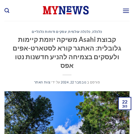
Ski
t
conten
כלכלה
,
כלכלה עולמית
,
עסקים ודוחות כלכליים
קבוצת Asahi משיקה יוזמת קיימות
גלובלית: האתגר קורא לסטארט-אפים
ולעסקים בצמיחה להניע חדשנות נטו
אפס
פורסם ב
נובמבר 22, 2024
על ידי
צוות האתר
22
נוב