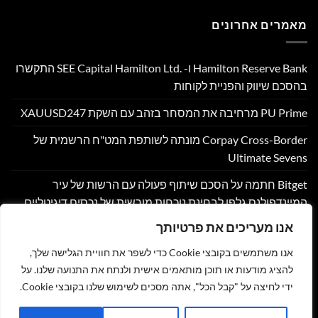
מאמרים אחרונים
Hamilton Reserve Bank ו- SEE Capital Hamilton Ltd.‎ התקשרו
בהסכם שיווק והפניית לקוחות
PU Prime מרחיבה את המסחר בזהב עם השקת XAUUSD247
Corpay Cross-Border מונתה לשותפת המט"ח הרשמית של
Ultimate Sevens
Bitget חתמה על הסכם שיתוף פעולה עם הרשות של עיר
המיינדפולנס גלפו לבחינת נוכחות מורשית של נכסים דיגיטליים
בבהוטן
אנו מעריכים את פרטיותך
Nyxoah מדווחת על תוצאות פיננסיות ותפעוליות ברבעון השני
אנו משתמשים בקובצי Cookie כדי לשפר את חוויית הגלישה שלך,
ובמחצית הראשונה של 2026
להציג מודעות או תוכן מותאמים אישית ולנתח את התנועה שלנו. על
ידי לחיצה על "קבל הכל", אתה מסכים לשימוש שלנו בקובצי Cookie.
צור קשר
הצהרת נגישות
מדיניות פרטיות
תקנון
שליחת מאמר לאתר