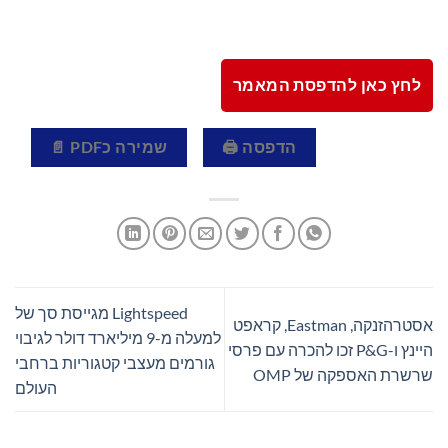
לחץ כאן להדפסת המאמר
הדפסה 🖨
שמירה כPDF 📄
Lightspeed מגייסת סך של
אסטרהזנקה, Eastman, קראפט
למעלה מ-9 מיליארד דולר לגיבוי
היינץ ו-P&G זכו להכרה עם פרסי
גורמים מעצבי קטגוריות ברחבי
שרשרת האספקה ​​של OMP
העולם