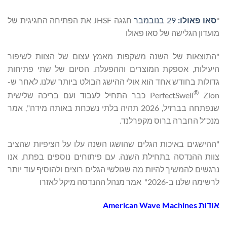
*
סאו פאולו:
29 בנובמבר
חגגה JHSF את הפתיחה החגיגית של
מועדון הגלישה של סאו פאולו
"התוצאות של השנה משקפות מאמץ עצום של הצוות לשיפור
היעילות, אספקת המוצרים וההפעלה. הסיום של שתי פתיחות
גדולות בחודש אחד הוא אולי ההישג הבולט ביותר שלנו. לאחר ש-
®
PerfectSwell
Zion כבר התחיל לעבוד ועם בריכה שלישית
שנפתחה בברזיל, 2026 תהיה בלתי נשכחת באותה מידה", אמר
מנכ"ל החברה ברוס מקפרלנד.
"ההישגים באיכות הגלים שהושגו השנה עלו על הציפיות שהציב
צוות ההנדסה בתחילת השנה. עם פיתוחים נוספים בפתח, אנו
נרגשים להמשיך להיות מה שגולשי הגלים רוצים ולהוסיף עוד יותר
לרשימה שלנו ב-2026" אמר מנהל ההנדסה מיקל לאזרו
אודות American Wave Machines