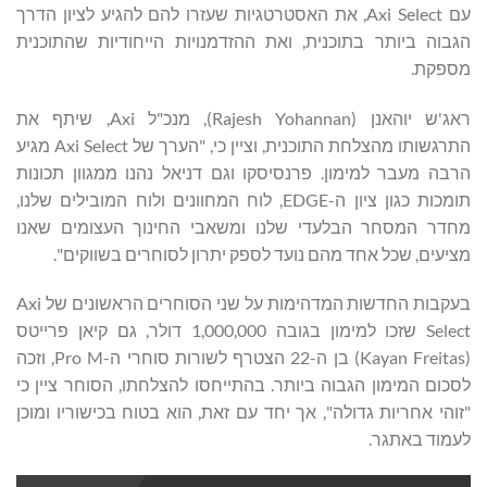
עם Axi Select, את האסטרטגיות שעזרו להם להגיע לציון הדרך
הגבוה ביותר בתוכנית, ואת ההזדמנויות הייחודיות שהתוכנית
מספקת.
ראג'ש יוהאנן (Rajesh Yohannan), מנכ"ל Axi, שיתף את
התרגשותו מהצלחת התוכנית, וציין כי, "הערך של Axi Select מגיע
הרבה מעבר למימון. פרנסיסקו וגם דניאל נהנו ממגוון תכונות
תומכות כגון ציון ה-EDGE, לוח המחוונים ולוח המובילים שלנו,
מחדר המסחר הבלעדי שלנו ומשאבי החינוך העצומים שאנו
מציעים, שכל אחד מהם נועד לספק יתרון לסוחרים בשווקים".
בעקבות החדשות המדהימות על שני הסוחרים הראשונים של Axi
Select שזכו למימון בגובה 1,000,000 דולר, גם קיאן פרייטס
(Kayan Freitas) בן ה-22 הצטרף לשורות סוחרי ה-Pro M, וזכה
לסכום המימון הגבוה ביותר. בהתייחסו להצלחתו, הסוחר ציין כי
"זוהי אחריות גדולה", אך יחד עם זאת, הוא בטוח בכישוריו ומוכן
לעמוד באתגר.