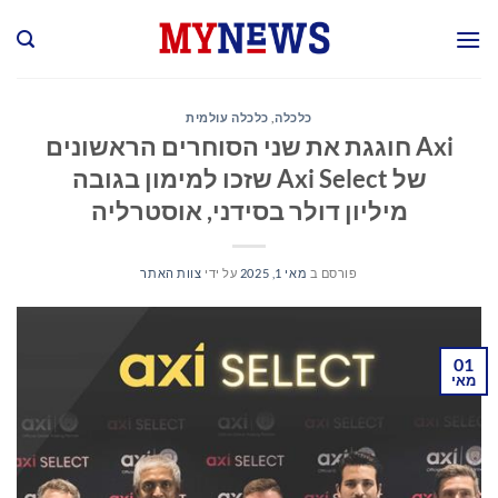
Ski
t
conten
כלכלה
,
כלכלה עולמית
Axi חוגגת את שני הסוחרים הראשונים
של Axi Select שזכו למימון בגובה
מיליון דולר בסידני, אוסטרליה
פורסם ב
מאי 1, 2025
על ידי
צוות האתר
01
מאי