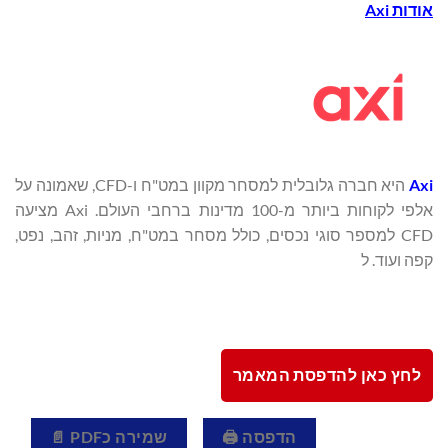
אודות
Axi
Axi
היא חברה גלובלית למסחר מקוון במט"ח ו-CFD, שאמונה על
אלפי לקוחות ביותר מ-100 מדינות ברחבי העולם. Axi מציעה
CFD למספר סוגי נכסים, כולל מסחר במט"ח, מניות, זהב, נפט,
קפה ועוד. ל
לחץ כאן להדפסת המאמר
הדפסה 🖨
שמירה כPDF 📄