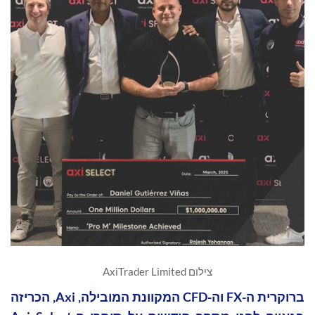
צילום AxiTrader Limited
ברוקרית ה-FX וה-CFD המקוונת המובילה, Axi, הכריזה