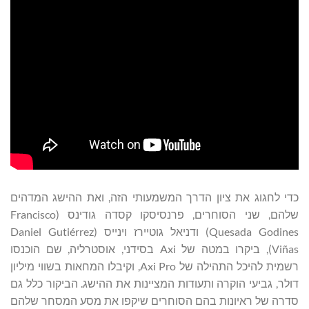
כדי לחגוג את ציון הדרך המשמעותי הזה, ואת ההישג המדהים
שלהם, שני הסוחרים, פרנסיסקו קסדה גודינס (Francisco
Quesada Godines) ודניאל גוטיירז וינייס (Daniel Gutiérrez
Viñas), ביקרו במטה של ​​Axi בסידני, אוסטרליה, שם הוכנסו
רשמית להיכל התהילה של Axi Pro, וקיבלו המחאות בשווי מיליון
דולר, גביעי הוקרה ותעודות המציינות את ההישג. הביקור כלל גם
סדרה של ראיונות בהם הסוחרים שיקפו את מסע המסחר שלהם