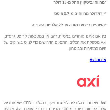
*מרווחי ביטקוין החל מ-15 דולר
*יורו/דולר מרווחים מ-0.7 פיפס
*השהיית ביצוע נמוכה עד 29 אלפיות השנייה
בין אם אתם סוחרים במט"ח, זהב או במטבעות קריפטוגרפיים,
Axi מספקת את הכלים והתנאים הדרושים כדי לנווט בשווקים של
היום במהירות ובביטחון.
אודות
Axi
Axi
היא חברה גלובלית למסחר מקוון במט"ח ו-CFD, שאמונה על
אלפי לקוחות ביותר מ-100 מדינות ברחבי העולם. Axi מציעה