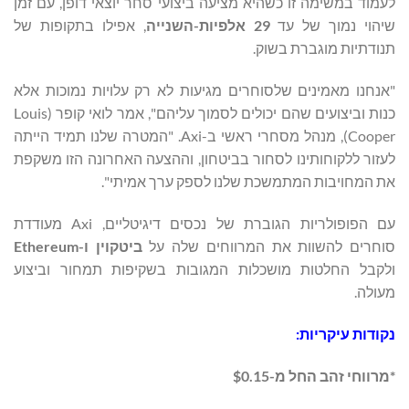
לעמוד במשימה זו כשהיא מציעה ביצועי סחר יוצאי דופן, עם זמן
שיהוי נמוך של עד
29 אלפיות-השנייה
, אפילו בתקופות של
תנודתיות מוגברת בשוק.
"אנחנו מאמינים שלסוחרים מגיעות לא רק עלויות נמוכות אלא
כנות וביצועים שהם יכולים לסמוך עליהם", אמר לואי קופר (Louis
Cooper), מנהל מסחרי ראשי ב-Axi. "המטרה שלנו תמיד הייתה
לעזור ללקוחותינו לסחור בביטחון, וההצעה האחרונה הזו משקפת
את המחויבות המתמשכת שלנו לספק ערך אמיתי".
עם הפופולריות הגוברת של נכסים דיגיטליים, Axi מעודדת
סוחרים להשוות את המרווחים שלה על
ביטקוין ו-Ethereum
ולקבל החלטות מושכלות המגובות בשקיפות תמחור וביצוע
מעולה.
נקודות עיקריות:
*מרווחי זהב החל מ-$0.15