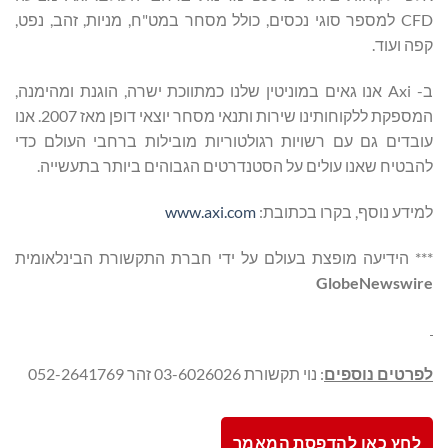
CFD למספר סוגי נכסים, כולל מסחר במט"ח, מניות, זהב, נפט,
קפה ועוד.
ב- Axi אנו גאים במוניטין שלנו כמתווכת ישרה, הוגנת ומהימנה,
המספקת ללקוחותינו שירות ותנאי מסחר יוצאי דופן מאז 2007. אנו
עובדים גם עם רשויות רגולטוריות מובילות ברחבי העולם כדי
להבטיח שאנו עולים על הסטנדרטים הגבוהים ביותר בתעשייה.
למידע נוסף, בקרו בכתובת:
www.axi.com
*** הידיעה מופצת בעולם על ידי חברת התקשורת הבינלאומית
GlobeNewswire
לפרטים נוספים
: נוי תקשורת 03-6026026 זהר 052-2641769
לחץ כאן להדפסת המאמר