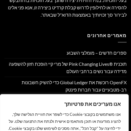
בעלי הזכויות. במידה וזיהית יצירה שהנך בעל הזכויות בה ותבקש
להסירה או לחילופין לדרוש קבלת קרדיט ביצירה זו, אנא פני אלינו
לבירור סך זכויותיך באמצעות הדוא"ל שבאתר.
מאמרים אחרונים
ספרים חדשים – מומלצי השבוע
תוכנית Pink Changing Lives®‎ של מרי קיי הופכת חזון להשפעה
מדידה עבור נשים ברחבי העולם
OpenFX רוכשת את Global Ledger כדי להשיק חשבונות
רב-מטבעיים עבור חברות פינטק
Hamilton Reserve Bank ו- SEE Capital Hamilton Ltd.‎ התקשרו
אנו מעריכים את פרטיותך
בהסכם שיווק והפניית לקוחות
אנו משתמשים בקובצי Cookie כדי לשפר את חוויית הגלישה שלך,
PU Prime מרחיבה את המסחר בזהב עם השקת XAUUSD247
להציג מודעות או תוכן מותאמים אישית ולנתח את התנועה שלנו. על
ידי לחיצה על "קבל הכל", אתה מסכים לשימוש שלנו בקובצי Cookie.