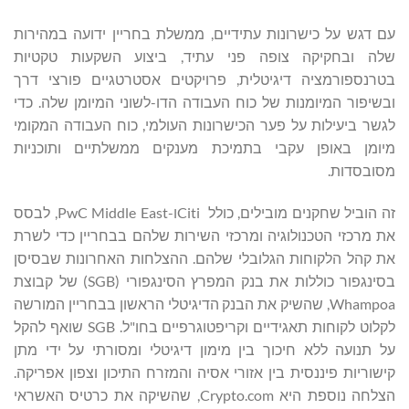
עם דגש על כישרונות עתידיים, ממשלת בחריין ידועה במהירות
שלה ובחקיקה צופה פני עתיד, ביצוע השקעות טקטיות
בטרנספורמציה דיגיטלית, פרויקטים אסטרטגיים פורצי דרך
ובשיפור המיומנות של כוח העבודה הדו-לשוני המיומן שלה. כדי
לגשר ביעילות על פער הכישרונות העולמי, כוח העבודה המקומי
מיומן באופן עקבי בתמיכת מענקים ממשלתיים ותוכניות
מסובסדות.
זה הוביל שחקנים מובילים, כולל Citiו-PwC Middle East, לבסס
את מרכזי הטכנולוגיה ומרכזי השירות שלהם בבחריין כדי לשרת
את קהל הלקוחות הגלובלי שלהם. ההצלחות האחרונות שבסיסן
בסינגפור כוללות את בנק המפרץ הסינגפורי (SGB) של קבוצת
Whampoa, שהשיק את הבנק הדיגיטלי הראשון בבחריין המורשה
לקלוט לקוחות תאגידיים וקריפטוגרפיים בחו"ל. SGB שואף להקל
על תנועה ללא חיכוך בין מימון דיגיטלי ומסורתי על ידי מתן
קישוריות פיננסית בין אזורי אסיה והמזרח התיכון וצפון אפריקה.
הצלחה נוספת היא Crypto.com, שהשיקה את כרטיס האשראי