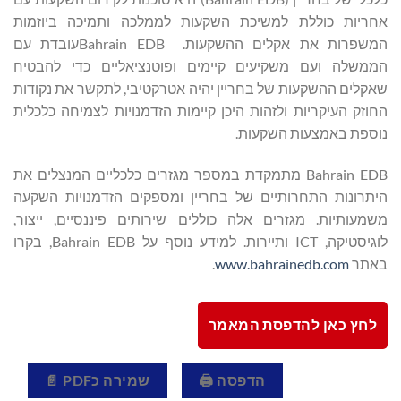
אחריות כוללת למשיכת השקעות לממלכה ותמיכה ביוזמות
המשפרות את אקלים ההשקעות. Bahrain EDBעובדת עם
הממשלה ועם משקיעים קיימים ופוטנציאליים כדי להבטיח
שאקלים ההשקעות של בחריין יהיה אטרקטיבי, לתקשר את נקודות
החוזק העיקריות ולזהות היכן קיימות הזדמנויות לצמיחה כלכלית
נוספת באמצעות השקעות.
Bahrain EDB מתמקדת במספר מגזרים כלכליים המנצלים את
היתרונות התחרותיים של בחריין ומספקים הזדמנויות השקעה
משמעותיות. מגזרים אלה כוללים שירותים פיננסיים, ייצור,
לוגיסטיקה, ICT ותיירות. למידע נוסף על Bahrain EDB, בקרו
באתר
www.bahrainedb.com
.
לחץ כאן להדפסת המאמר
הדפסה 🖨
שמירה כPDF 📄