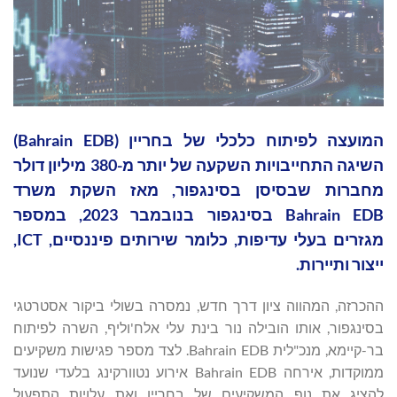
המועצה לפיתוח כלכלי של בחריין (Bahrain EDB)
השיגה התחייבויות השקעה של יותר מ-380 מיליון דולר
מחברות שבסיסן בסינגפור, מאז השקת משרד
Bahrain EDB בסינגפור בנובמבר 2023, במספר
מגזרים בעלי עדיפות, כלומר שירותים פיננסיים, ICT,
ייצור ותיירות.
ההכרזה, המהווה ציון דרך חדש, נמסרה בשולי ביקור אסטרטגי
בסינגפור, אותו הובילה נור בינת עלי אלח'וליף, השרה לפיתוח
בר-קיימא, מנכ"לית Bahrain EDB. לצד מספר פגישות משקיעים
ממוקדות, אירחה Bahrain EDB אירוע נטוורקינג בלעדי שנועד
להציג את נוף המשקיעים של בחריין ואת עלויות התפעול