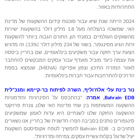
התחרותיות באזור.
2024 הייתה שנת שיא עבור סוכנות קידום ההשקעות של מדינת
האי, שמשכה בהצלחה מעל 1.8 מיליון דולר בהשקעות ישירות
מהשווקים העולמיים. במונחי הון, התורם הגבוה ביותר להשקעות
זרות הגיע מסינגפור, בשווי של 234 מיליון דולר (13%). זה מדגיש
הצעת ערך חזקה עבור משקיעים בינלאומיים, שם בחריין ביססה
את עצמה כיעד מוביל מועדף עבור עסקים המבקשים להתחבר
לאזור המזרח התיכון וצפון אפריקה (MENA), שנמצא במפת
הדרכים להתרחבות עבור חברות בינלאומיות.
נור בינת עלי אלח'וליף, השרה לפיתוח בר-קיימא ומנכ"לית
Bahrain EDB
, אמרה
: "בהתבסס על הסינרגיות והזדמנויות
ההשקעה המשותפות בין שתי מדינות האי שלנו, צנרת פרויקטי
ההשקעה החזקה שלנו לשנתיים היא עדות לאמון שמשקיעים
סינגפורים נותנים בסביבה הפרו-חדשנית של בחריין. אנו נשארים
מחויבים ב- Bahrain EDB להמשיך לטפח אקוסיסטם השקעות
יעיל שדוגל בקלות עשיית עסקים, צמיחה ומדרגיות".