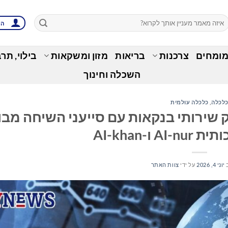
הת
מומחים
צרכנות
בריאות
מזון ומשקאות
בילוי, תר
השכלה וחינוך
לכלה
,
כלכלה עולמית
רבייג'ני Bank ABB משיק שירותי בנקאות עם סייעני השיחה 
ו-AI-khan
יוני 4, 2026
על ידי
צוות האתר