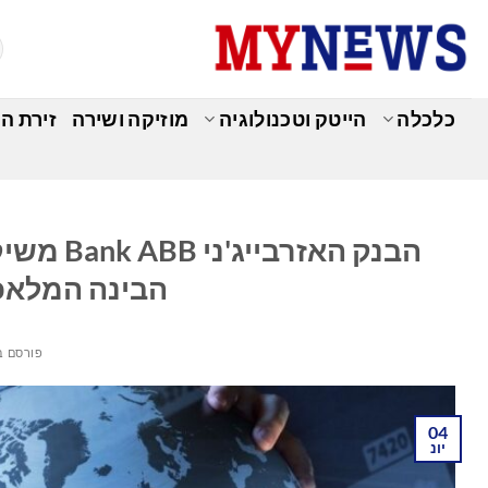
Ski
t
conten
כלכלה
הייטק וטכנולוגיה
מוזיקה ושירה
זירת ה
כ
הבנק האז
הבינה המלאכותית AI-nur 
פורסם ב
04
יונ