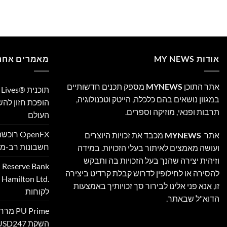
אודות MY NEWS
מאמרים אחרו
אתר התוכן
MYNEWS
מספק תכנים חדשותיים
במגוון נושאים בהם כלכלה, הייטק וטכנולוגיה,
הופכת חזון לה
תרבות ופנאי, מוזיקה וספרים.
העולם
אתר
MYNEWS
מכבד את זכויות היוצרים
חשבונות רב-מט
ועושה מאמצים לאיתור בעלי הזכויות. במידה
וזיהית יצירה שהנך בעל הזכויות בה ותבקש
להסירה או לחילופין לדרוש קבלת קרדיט ביצירה
‎
זו, אנא פני אלינו לבירור סך זכויותיך באמצעות
לקוחות
הדוא"ל שבאתר.
 Prime
השקת XAUUSD247