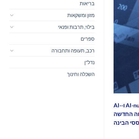
בריאות
מזון ומשקאות
בילוי, תרבות ופנאי
ספרים
רכב, תעופה ותחבורה
נדל"ן
השכלה וחינוך
Bank ABB, מהמוסדות הפיננסיים המובילים בדרום הקווקז, השיק באופן רשמי את סייעני הבינה המלאכותית שלו, AI-nur ו-AI-
יחה החדשה
סי הבינה