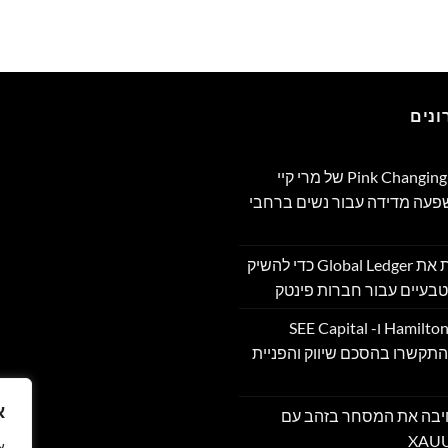
נים
תוכנית Pink Changing Lives®‎ של מרי קיי
שפעה מדידה עבור נשים ברחבי
OpenFX רוכשת את Global Ledger כדי להשיק
בעיים עבור חברות פינטק
Hamilton Reserve Bank ו- SEE Capital
Hamilton Ltd. התקשרו בהסכם שיווק והפניית
א
PU מרחיבה את המסחר בזהב עם