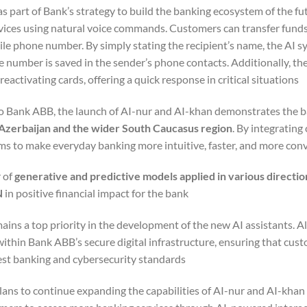
s part of Bank’s strategy to build the banking ecosystem of the fu
vices using natural voice commands. Customers can transfer fund
le phone number. By simply stating the recipient’s name, the AI sy
 number is saved in the sender’s phone contacts. Additionally, the
reactivating cards, offering a quick response in critical situations.
o Bank ABB, the launch of AI-nur and AI-khan demonstrates the
 Azerbaijan and the wider South Caucasus region
. By integrating 
ms to make everyday banking more intuitive, faster, and more conv
 of
generative and predictive models applied in various directi
N
in positive financial impact for the bank.
mains a top priority in the development of the new AI assistants.
ithin Bank ABB’s secure digital infrastructure, ensuring that cust
est banking and cybersecurity standards.
ns to continue expanding the capabilities of AI-nur and AI-khan in