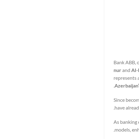
Bank ABB, on
nur
and
AI-
represents 
.
Azerbaijan’
Since becom
have alread
As banking c
models, enh