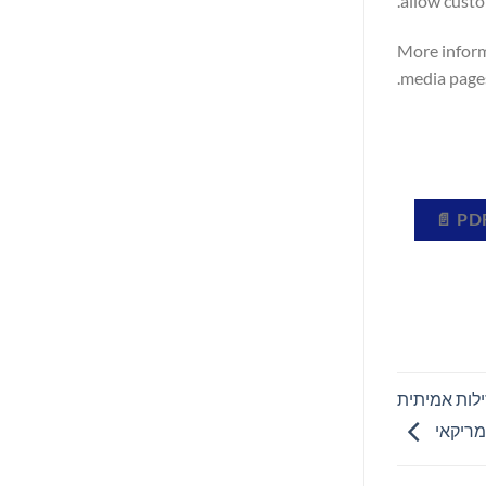
allow custo
More inform
media pages
מניות לנזילות אמיתית
ריקאי