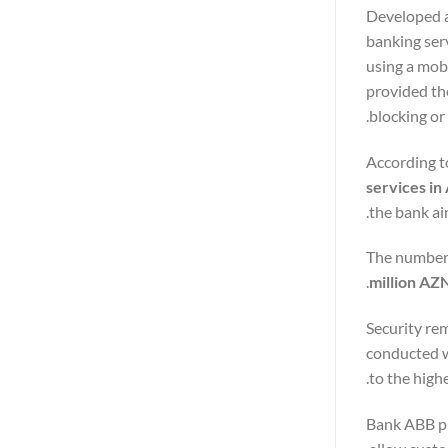
Developed a
banking ser
using a mobi
provided the
blocking or 
According t
services in
the bank ai
The number
million AZ
Security re
conducted w
to the high
Bank ABB pla