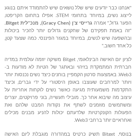
"אנחנו כבר יודעים שיש שלל נושאים שיש להתמודד איתם בנוגע
לייצוג נשים, במיוחד בתחומי STEM. אפילו בתחום הקריפטו,
הפער גדול," אמרה
גרייסי צ'ן
(
Gracy Chen
)
, מנכ"לית Bitget.
"זה באמת תפקידם של שחקנים גדולים יותר להכיר ביכולות
ובהשפעה שיש לנשים, במיוחד במגזר הפיננסי. כמה שצעד קטן,
כל אחד חשוב."
לציון יום האישה הבינלאומי, Bitget משיקה יוזמה עולמית במדיה
חברתית המתמקדת בזיהוי ובאתגר של הטיות לא מודעות ב-
Web3. באמצעות סרטון הקמפיין בוחנים כיצד נשים נכנסות יותר
ויותר למרחבים שעוצבו באופן היסטורי על ידי גברים, וכיצד
התקדמות משמעותית מגיעה כאשר נשים לוקחות אחריות על
עיצוב מה שיבוא אחר כך. מובילי תעשייה, בוני פרויקטים, יוצרים
ומשתמשים מוזמנים לשתף את נקודות המבט שלהם ואת
הפעולות הקונקרטיות שלדעתם יכולות להניע מבנים מכילים
ואחראיים יותר ברחבי Web3.
בנוסף, Bitget תשיק כרטיס במהדורה מוגבלת ליום האישה