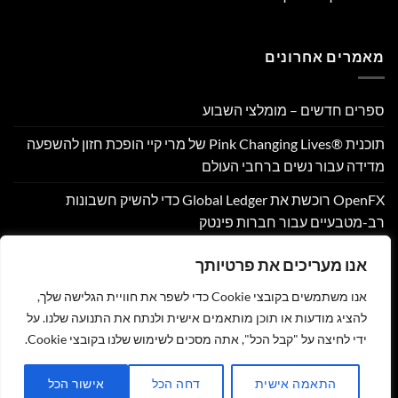
מאמרים אחרונים
ספרים חדשים – מומלצי השבוע
תוכנית Pink Changing Lives®‎ של מרי קיי הופכת חזון להשפעה
מדידה עבור נשים ברחבי העולם
OpenFX רוכשת את Global Ledger כדי להשיק חשבונות
רב-מטבעיים עבור חברות פינטק
Hamilton Reserve Bank ו- SEE Capital Hamilton Ltd.‎ התקשרו
אנו מעריכים את פרטיותך
בהסכם שיווק והפניית לקוחות
אנו משתמשים בקובצי Cookie כדי לשפר את חוויית הגלישה שלך,
PU Prime מרחיבה את המסחר בזהב עם השקת XAUUSD247
להציג מודעות או תוכן מותאמים אישית ולנתח את התנועה שלנו. על
ידי לחיצה על "קבל הכל", אתה מסכים לשימוש שלנו בקובצי Cookie.
צור קשר
הצהרת נגישות
מדיניות פרטיות
תקנון
שליחת מאמר לאתר
התאמה אישית
דחה הכל
אישור הכל