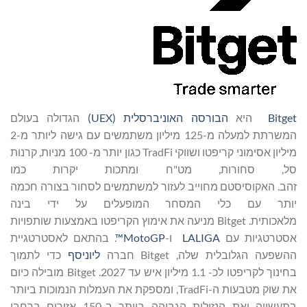
Bitget
היא
הבורסה האוניברסלית (
UEX
)
הגדולה בעולם
המשרתת למעלה מ-125 מיליון משתמשים עם גישה ליותר מ-2
מיליון אסימוני קריפטו ושווקי TradFi כגון יותר מ- 100 מניות, קרנות
סל, סחורות, מט"ח ומתכות יקרות כמו
זהב. האקוסיסטם מחוייב לעזור למשתמשים לסחור בצורה חכמה
יותר עם כלי המסחר המופעלים על ידי בינה
מלאכותית. Bitget מניעה את אימוץ הקריפטו באמצעות שותפויות
אסטרטגיות עם
LALIGA
ו-
MotoGP™
. בהתאם לאסטרטגיית
ההשפעה הגלובלית שלה, Bitget חברה
ליוניסף
כדי לתמוך
בחינוך לקריפטו לכ- 1.1 מיליון איש עד 2027. Bitget מובילה כיום
את שוק מטבעות ה-TradFi, ומספקת את העמלות הנמוכות ביותר
בתעשייה ואת הנזילות הגבוהה ביותר ב-150 אזורים ברחבי