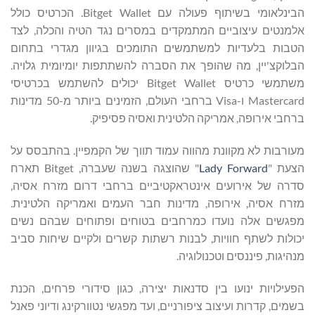
הבינלאומי בשיתוף פעולה עם Bitget Wallet. הכרטיס כולל
אלמנטים עיצוביים המתמקדים במסרים נגד הטיה והכלה, לצד
הטבות בלעדיות למשתמשים התומכים בגיוון מגדרי בתחום
הבלוקצ'יין, מה שהופך את הסברה להשתתפות יומיומית גלויה.
משתמשי כרטיס Bitget Wallet יכולים להשתמש בכרטיסי
Mastercard ו-Visa ברחבי העולם, הזמינים ביותר מ-50 מדינות
ברחבי אירופה, אמריקה הלטינית ואסיה פסיפיק.
מעורבות לא מקוונת מהווה עמוד תווך של הקמפיין. בהתבסס על
הצעת "
Lady Forward
" שהוצגה בשנה שעברה, Bitget תארח
סדרה של אירועים אינטראקטיביים ברחבי דרום מזרח אסיה,
מזרח אסיה, אירופה, מדינות חבר העמים ואמריקה הלטינית.
מפגשים אלה נועדו כמרחבים בטוחים ופתוחים שבהם נשים
יכולות לשתף חוויות, לבנות רשתות קשרים ולקיים שיחות סביב
מנהיגות, פיננסים וטכנולוגיה.
הפעילויות ינועו בין סדנאות יצירה, כגון סידורי פרחים, הכנת
בשמים, קדרות ועיצוב ציפורניים, ועד מפגשי נטוורקינג ודיוני פאנל