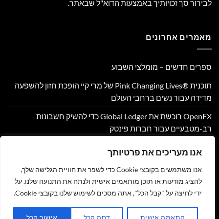
לבירור סך זכויותיך באמצעות הדוא"ל שבאתר.
מאמרים אחרונים
ספרים חדשים – מומלצי השבוע
תוכנית Pink Changing Lives®‎ של מרי קיי הופכת חזון להשפעה
מדידה עבור נשים ברחבי העולם
OpenFX רוכשת את Global Ledger כדי להשיק חשבונות
רב-מטבעיים עבור חברות פינטק
Hamilton Reserve Bank ו- SEE Capital Hamilton Ltd.‎ התקשרו
אנו מעריכים את פרטיותך
בהסכם שיווק והפניית לקוחות
אנו משתמשים בקובצי Cookie כדי לשפר את חוויית הגלישה שלך,
PU Prime מרחיבה את המסחר בזהב עם השקת XAUUSD247
להציג מודעות או תוכן מותאמים אישית ולנתח את התנועה שלנו. על
ידי לחיצה על "קבל הכל", אתה מסכים לשימוש שלנו בקובצי Cookie.
צור קשר
הצהרת נגישות
מדיניות פרטיות
תקנון
שליחת מאמר לאתר
התאמה אישית
דחה הכל
אישור הכל