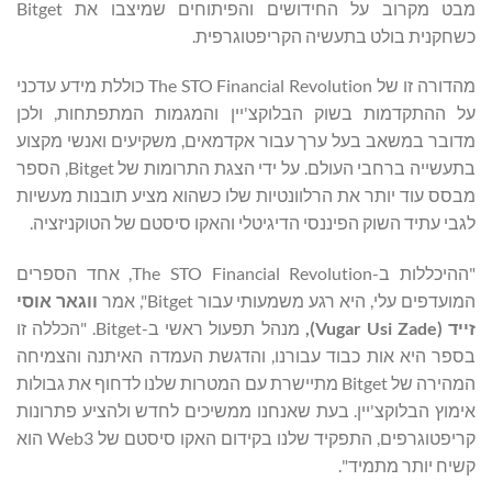
מבט מקרוב על החידושים והפיתוחים שמיצבו את Bitget
כשחקנית בולט בתעשיה הקריפטוגרפית.
מהדורה זו של The STO Financial Revolution כוללת מידע עדכני
על ההתקדמות בשוק הבלוקצ'יין והמגמות המתפתחות, ולכן
מדובר במשאב בעל ערך עבור אקדמאים, משקיעים ואנשי מקצוע
בתעשייה ברחבי העולם. על ידי הצגת התרומות של Bitget, הספר
מבסס עוד יותר את הרלוונטיות שלו כשהוא מציע תובנות מעשיות
לגבי עתיד השוק הפיננסי הדיגיטלי והאקו סיסטם של הטוקניזציה.
"ההיכללות ב-The STO Financial Revolution, אחד הספרים
המועדפים עלי, היא רגע משמעותי עבור Bitget", אמר
ווגאר אוסי
זייד (
Vugar Usi Zade
),
מנהל תפעול ראשי ב-Bitget. "הכללה זו
בספר היא אות כבוד עבורנו, והדגשת העמדה האיתנה והצמיחה
המהירה של Bitget מתיישרת עם המטרות שלנו לדחוף את גבולות
אימוץ הבלוקצ'יין. בעת שאנחנו ממשיכים לחדש ולהציע פתרונות
קריפטוגרפים, התפקיד שלנו בקידום האקו סיסטם של Web3 הוא
קשיח יותר מתמיד".