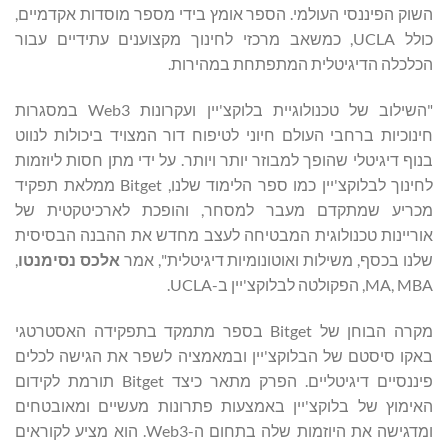
השוק הפיננסי העולמי. הספר אומץ בידי מספר מוסדות אקדמיים,
כולל UCLA, כמשאב מרכזי לחינוך מקצוענים עתידיים עבור
הכלכלה הדיגיטלית המתפתחת במהירות.
"השילוב של טכנולוגיית בלוקצ'יין ועקרונות Web3 במסגרות
חינוכיות ברחבי העולם חיוני לטיפוח דור המצויד ביכולות לנווט
בנוף דיגיטלי שהופך למבוזר יותר ויותר. על ידי מתן חסות ליוזמות
לחינוך לבלוקצ'יין כמו ספר הלימוד שלנו, Bitget ממלאת תפקיד
מכריע שמתקדם מעבר למסחר, והופכת לארכיטקטית של
אוריינות טכנולוגית המבטיחה לעצב מחדש את ההבנה הבסיסית
שלנו בכסף, משילות ואוטונומיות דיגיטלית", אמר
אלכס נסימנטו
,
MA, MBA, הפקולטה לבלוקצ'יין ב-UCLA.
מקרה הבוחן של Bitget בספר מתמקד בתפקידה האסטרטגי
באקו סיסטם של הבלוקצ'יין ובמאמציה לשפר את הגישה לכלים
פיננסיים דיגיטליים. הפרק מתאר ​​כיצד Bitget תורמת לקידום
האימוץ של בלוקצ'יין באמצעות פתרונות מעשיים ומאובטחים
ומדגישה את היוזמות שלה בתחום ה-Web3. הוא מציע לקוראים