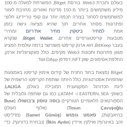
בעולם וחברת Web3. בורסת Bitget, המשרתת למעלה מ-100
מיליון משתמשים ביותר מ-150 מדינות ואזורים, מחויבת לעזור
למשתמשים לסחור בצורה חכמה יותר עם קופי טריידינג חלוצי
ופתרונות מסחר אחרים, תוך שהיא מציעה גישה בזמן
אמת
למחיר ביטקוין
,
מחיר את'ריום
ומחירי
מטבעות קריפטוגרפיים אחרים.
Bitget Wallet
, שנקרא
בעבר BitKeep, הוא ארנק קריפטו משורשר ברמה עולמית המציע
מגוון פתרונות ותכונות Web3 מקיפים, כולל פונקציונליות ארנק,
החלפת אסימונים, שוק NFT, דפדפן DApp ועוד.
Bitget נמצאת בחוד החנית של קידום אימוץ קריפטו באמצעות
שותפויות אסטרטגיות, כולל היותה שותפת הקריפטו הרשמית של
ליגת הכדורגל המקצוענית המובילה בעולם,
LALIGA
,
בשווקי EASTERN, SEA ו- LATAM, כמו גם שותפה גלובלית של
הספורטאים הלאומיים הטורקיים
בוסה טוסון
צ'בושולו (
Buse
lu
ğ
o
ş
Tosun Çavu
)
(אלוף העולם
בהיאבקות),
סאמט
גומוש (
ş
Samet Gümü
)
(מדליסט
זהב באיגרוף) ואילקין איידין (
lkin Aydın
İ
) (נבחרת כדורעף), כדי