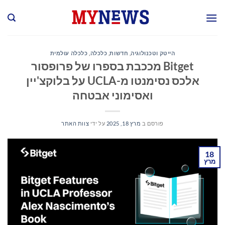
Ski
t
conten
הייטק וטכנולוגיה
,
חדשות
,
כלכלה
,
כלכלה עולמית
Bitget מככבת בספרו של פרופסור
אלכס נסימנטו מ-UCLA על בלוקצ'יין
ואסימוני אבטחה
פורסם ב
מרץ 18, 2025
על ידי
צוות האתר
18
מרץ