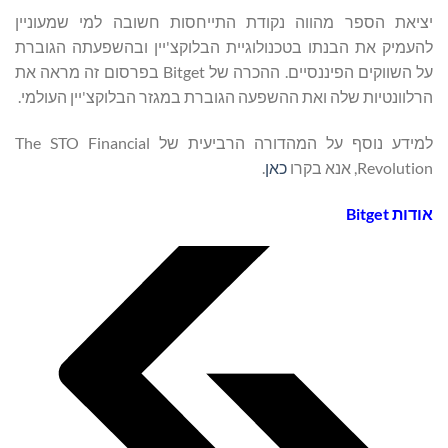
יציאת הספר מהווה נקודת התייחסות חשובה למי שמעוניין
להעמיק את הבנתו בטכנולוגיית הבלוקצ'יין ובהשפעתה הגוברת
על השווקים הפיננסיים. ההכרה של Bitget בפרסום זה מראה את
הרלוונטיות שלה ואת ההשפעה הגוברת במגזר הבלוקצ'יין העולמי.
למידע נוסף על המהדורה הרביעית של The STO Financial
Revolution, אנא בקרו
כאן
.
אודות
Bitget