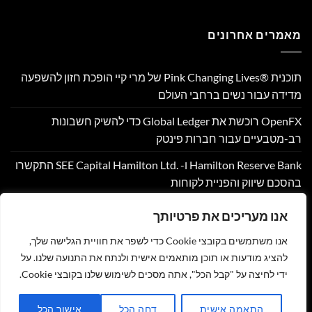
מאמרים אחרונים
תוכנית Pink Changing Lives®‎ של מרי קיי הופכת חזון להשפעה
מדידה עבור נשים ברחבי העולם
OpenFX רוכשת את Global Ledger כדי להשיק חשבונות
רב-מטבעיים עבור חברות פינטק
Hamilton Reserve Bank ו- SEE Capital Hamilton Ltd.‎ התקשרו
בהסכם שיווק והפניית לקוחות
PU Prime מרחיבה את המסחר בזהב עם השקת XAUUSD247
אנו מעריכים את פרטיותך
Corpay Cross-Border מונתה לשותפת המט"ח הרשמית של
אנו משתמשים בקובצי Cookie כדי לשפר את חוויית הגלישה שלך,
Ultimate Sevens
להציג מודעות או תוכן מותאמים אישית ולנתח את התנועה שלנו. על
ידי לחיצה על "קבל הכל", אתה מסכים לשימוש שלנו בקובצי Cookie.
צור קשר
הצהרת נגישות
מדיניות פרטיות
תקנון
שליחת מאמר לאתר
התאמה אישית
דחה הכל
אישור הכל