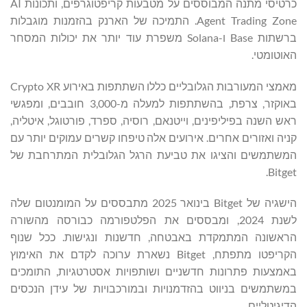
כרטיסי מתנה המבוססים על מטבעות קריפטוגרפים, ותכונות AI
Agent Trading Zone. התמיכה של הארנק בהזמנות מוגבלות
ברשתות Base ו-Solana משפרת עוד יותר את יכולות המסחר
האוטומטי.
מאמצי המעורבות הגלובליים כללו השתתפות באירוע Crypto XR
באוקזר, צרפת, בהשתתפות למעלה מ-3,000 חובבים, ומפגשי
ראש השנה בפיליפינים, וייטנאם, רוסיה, ספרד, פורטוגל, איטליה,
קניה ואזורים אחרים. אירועים אלה טיפחו קשרים עמוקים יותר עם
המשתמשים והציגו את טביעת הרגל הגלובלית המתרחבת של
Bitget.
הישגיה של Bitget בינואר 2025 מתבססים על המומנטום שלה
לשנת 2024, ומבססים את הפלטפורמה כבורסה מהשורה
הראשונה המתמקדת באבטחה, חדשנות ונגישות. ככל שנוף
הקריפטו מתפתח, Bitget נשארת ערוכה לקדם את האימוץ
באמצעות פתרונות חדשניים ושותפויות אסטרטגיות, התומכים
במשתמשים בניווט בהזדמנויות ובמורכבויות של עידן הנכסים
הדיגיטליים.