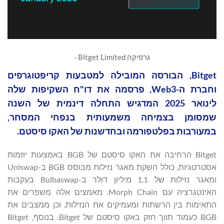
גרפיקה Bitget Limited -
Bitget, הבורסה המובילה למטבעות קריפטוגרפים
וחברת ה-Web3, פרסמה את דו"ח השקיפות שלה
לינואר 2025 המדגיש התחלה דינמית של השנה
שמסומן בצמיחה משמעותית בנפחי המסחר,
במעורבות בפלטפורמה ובחדשנות של האקו סיסטם.
Bitget הרחיבה את האקו סיסטם של BGB באמצעות יוזמות
אסטרטגיות, כולל השקת מאגר נזילות מבוסס BGB ב-Uniswap
ומאגר נזילות של 1.1 מיליון דולר ב-Bulbaswap בעקבות
האינטגרציה עם Morph Chain. מאמצים אלה משפרים את
התאימות בין הרשתות ומעמיקים את הנזילות, וכן ממצבים את
BGB כעמוד תווך חזק באקו סיסטם של Bitget. בנוסף, Bitget