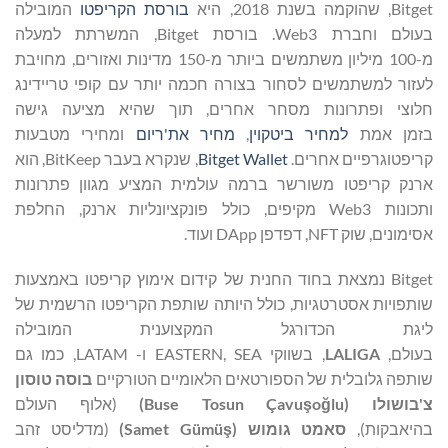
Bitget, שהוקמה בשנת 2018, היא
בורסת הקריפטו
המובילה
בעולם וחברת Web3. בורסת Bitget, המשרתת למעלה
מ-100 מיליון משתמשים ביותר מ-150 מדינות ואזורים, מחויבת
לעזור למשתמשים לסחור בצורה חכמה יותר עם קופי טריידינג
חלוצי ופתרונות מסחר אחרים, תוך שהיא מציעה גישה
בזמן אמת
למחיר ביטקוין
,
מחיר את'ריום
ומחירי מטבעות
קריפטוגרפיים אחרים.
Bitget Wallet
, שנקרא בעבר BitKeep, הוא
ארנק קריפטו משורשר ברמה עולמית המציע מגוון פתרונות
ותכונות Web3 מקיפים, כולל פונקציונליות ארנק, החלפת
אסימונים, שוק NFT, דפדפן DApp ועוד.
Bitget נמצאת בחוד החנית של קידום אימוץ קריפטו באמצעות
שותפויות אסטרטגיות, כולל היותה שותפת הקריפטו הרשמית של
ליגת הכדורגל המקצוענית המובילה
בעולם,
LALIGA
, בשווקי EASTERN, SEA ו- LATAM, כמו גם
שותפה גלובלית של הספורטאים הלאומיים הטורקיים
בוסה טוסון
צ'בושולו (
lu
ğ
o
ş
Buse Tosun Çavu
)
(אלוף העולם
בהיאבקות),
סאמט גומוש (
ş
Samet Gümü
)
(מדליסט זהב