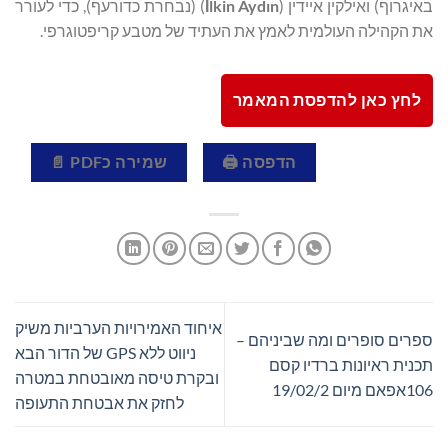
באיגרוף) ואילקין איידין (
lkin Aydın
İ
) (נבחרת כדורעף), כדי לעורר
את הקהילה העולמית לאמץ את העתיד של מטבע קריפטוגרפי.
לחץ כאן להדפסת המאמר
הדפסה 🖨
שמירה כPDF 📄
איחוד האמירויות הערביות משיק
ספרים סופרים ומה שביניהם –
ניווט ללא GPS של הדור הבא
תכנית ראיונות ברדיו קסם
ובקרת טיסה מאובטחת במטרה
106אפאם מיום 19/02/2
לחזק את אבטחת התעופה