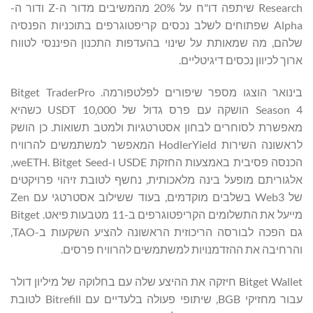
Research שיתפה דו"ח על 20% מהמשיבים מדור ה-Z ודור ה-
Alpha שפתוחים לשלב נכסים קריפטוגרפים בתוכניות הפנסיה
שלהם, מה שמאותת על שינוי בהעדפות התכנון הפיננסי לטווח
ארוך לכיוון נכסים דיגיטליים.
בינואר הוצגו מספר שיפורים לפלטפורמה. Bitget TraderPro
Season 4 הושקה עם פרס גדול של 10,000 USDT כשהיא
מאפשרת לסוחרים לבחון אסטרטגיות ולמטב תשואות. כן הושק
לראשונה השירות HodlerYield המאפשר למשתמשים להרוויח
הכנסה פסיבית באמצעות החזקת USDE ו-weETH. Bitget Seed,
אלגוריתם מופעל בינה מלאכותית, נחשף לטובת זיהוי פרויקטים
של Web3 בשלבים מוקדמים, בעוד ששילוב אסטרטגי עם Zen
מייעל את התשלומים הקריפטוגרפים ב-11 מטבעות פיאט. Bitget
גם הפכה לבורסה הריכוזית הראשונה להציע השקעות ב-TAO,
והרחיבה את ההזדמנויות למשתמשים להרוויח פרסים.
Bitget Wallet חיזקה את ההיצע שלה עם בחלוקה של מיליון דולר
עבור מחזיקי BGB, שיתופי פעולה בלעדיים עם Bitrefill לטובת