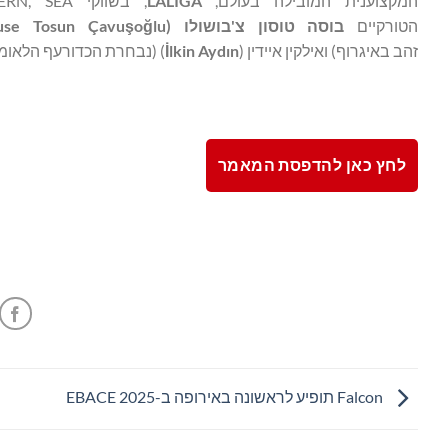
המקצוענית המובילה בעולם,
LALIGA
הטורקיים
בוסה טוסון
צ'בושולו
(
lu
ğ
o
ş
use Tosun Çavu
זהב באיגרוף) ואילקין איידין (
lkin Aydın
İ
) (נבחרת הכדורעף הלאומי
לחץ כאן להדפסת המאמר
Falcon תופיע לראשונה באירופה ב-EBACE 2025