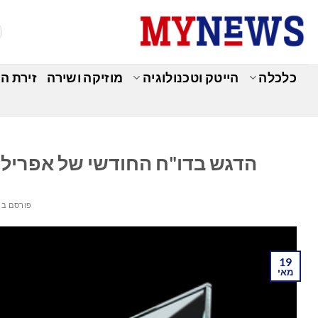
Ski
t
conten
כלכלה
הייטק וטכנולוגיה
מוזיקה ושירה
זירת ה
כ
הדגש בדו"ח החודשי של אפריל 2025: Bitget מגדילה את נתח השוק שלה
פורסם ב
19
מאי