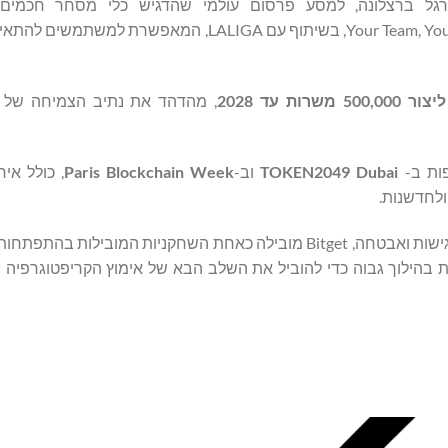
Trading, Launchpool ו-Pre-market. הדבר שולב עם יוזמת Your Team, Your Skin, בשיתוף עם LIGA
שרות עד 2028
, מהדהד את נתיב הצמיחה של מ
TOKEN2049
Dubai
וב-
Paris Blockchain Week
, כולל איר
ולחדשנות.
בין ניצחונות רגולטוריים, צמיחת משתמשים מהירה והתמקדות בנגישות ואבטחה, Bitget מובילה כאחת השחקניות ה
 השתנות הסנטימנט בשוק, Bitget כבר נמצאת בהילוך גבוה כדי להוביל את השלב הבא של אימוץ הקריפטוג