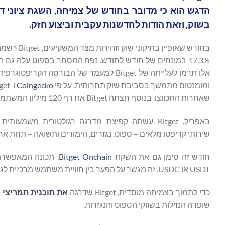
הדגש הוא כי מדובר בחודש של צמיחה, השגת ציוני ד
בשוק, וזאת הודות לחדשנות עקבית וביצוע חזק.
17.3% במונחים של חודש לחודש. נפח המסחר בספוט עלה גם הוא, ל-
ומומנטום מתמשך בסביבת שוק תחרותית. על פי
Coingecko
ו-
שאחרות התכווצו. בנוסף חצתה Bitget את רף 120 מיליון המשתמשים, דבר המצביע על מעורבות חזקה בפלטפורמה ואמון במוצריה ובשירותיה.
שירותי קריפטו מלאים – ספוט, נגזרים, הימורים ותשואה – תחת 
חודש זה סימן גם את השקת
Bitget Onchain
USDT או USDC. זה מגשר על הפער בין חוויית משתמש מרכזית לגישה מבוזרת, מה שהופך את ה-Web3 לנגישה יותר.
כדי לתמוך בצמיחה מוסדית, Bitget שדרגה
את תוכנית תמריצי ה
שופרה הנזילות בשווקי הספוט והנגזרות.