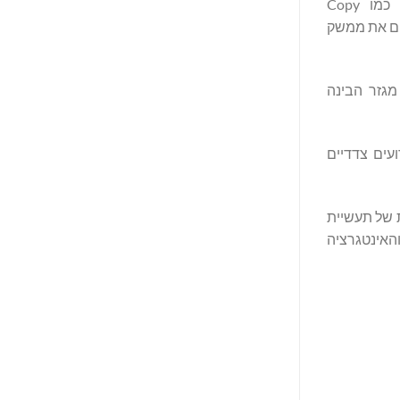
, כוכב קבוצת הכדורגל ברצלונה, למסע פרסום עולמי שהדגיש כלי מסחר חכמים כמו Copy
LA, המאפשרת למשתמשים להתאים את ממשק
גזר הבינה
ועים צדדיים
מובילות בהתפתחות של תעשיית
רפיה והאינטגרציה