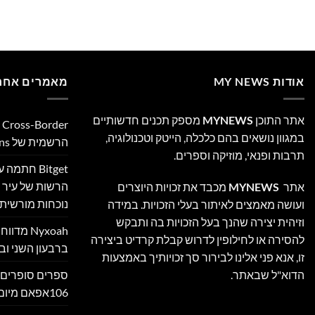
אודות MY NEWS
מאמרים אחרו
אתר התוכן
MYNEWS
מספק תכנים חדשותיים
במגוון נושאים בהם כלכלה, הייטק וטכנולוגיה,
הרשמית של Ultimate Sevens
תרבות ופנאי, מוזיקה וספרים.
Bitget חת
הרשות של עיר ה
אתר
MYNEWS
מכבד את זכויות היוצרים
נוכחות מורשית 
ועושה מאמצים לאיתור בעלי הזכויות. במידה
וזיהית יצירה שהנך בעל הזכויות בה ותבקש
Nyxoah מ
להסירה או לחילופין לדרוש קבלת קרדיט ביצירה
ברבעון השני ובמ
זו, אנא פני אלינו לבירור סך זכויותיך באמצעות
ספרים סופרים 
הדוא"ל שבאתר.
106אפאם מיום 05/08/26