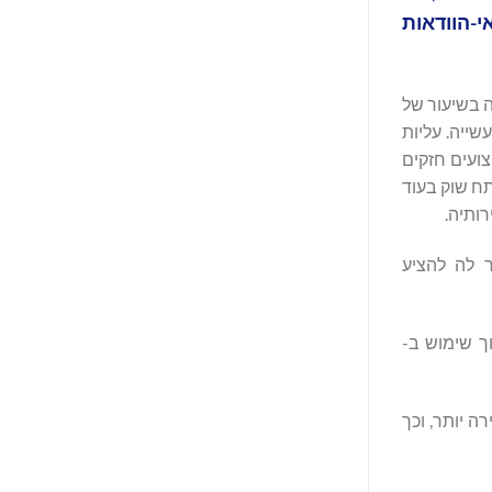
-הוודאות
ם, וזה מייצג צמיחה בשיעור של
ייה. עליות
שית בגודלה לפי נפח מסחר, עם נתח שוק של 7.2%, המשקף ביצועים חזקים
נתח שוק בעוד
ו-BSP באל סלבדור, מה שאפשר לה להציע
 למשתמשים לסחור בנכסי בלוקצ'יין ישירות באפליקציית Bitget תוך שימוש ב-
ה יותר, וכך