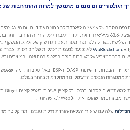
רך רגולטוריים ומומנטום מתמשך למרות ההתרחבות של אי
בחודש שאופיין בתיקוני שוק וזהירות מצד המשקיעים, Bitget רשמה נפח מסחר של 757.6 מיליארד דולר בחוזים עתידיי
68.6 מיליארד דולר,
תוך התגברות על הירידה הרחבה יותר בתעש
אלו תרמו לעלייתה של Bitget למעמד של הבורסה הקריפטוגרפית השלי
WuBlockchain
, Bitget לא נכנעה למגמות הכלליות של הבורסות, וצברה 
באפריל, Bitget עשתה קפיצת מדרגה רגולטורית משמעותית על ידי הבטחת רישיונות DASP 
אחת ממסגרות הנכסים הדיגיטליים המתקדמות ביותר בעולם.
, תכונה המאפשרת
נזילות
שלה עם שיעורי העלאת/הורדת נזילות טובים יותר וקליטה מהיר