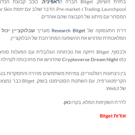
בחזית השיווק, Bitget חברה ל
ראפיניה
המסחר עם מיתוג של הקבוצה שהם אוהדים.
דו"ח התעסוקה של
Research Bitget
מעריך
שבלוקצ'יין יכול ליצור 500,000 מ
המלאכותית ומדגיש את ההשפעה המתרחבת של הבלוקצ'יין.
ולבסוף, Bitget חיזקה את נוכחותה הגלובלית עם הפעלות סוחפות ב-
כמו
Cryptoverse Dream Night
שהדגישו את מחויבותה לקהילה 
הקריפטוגרפיה. עם
של Web3.
לדו"ח השקיפות המלא, בקרו
כאן
.
אודות
Bitget