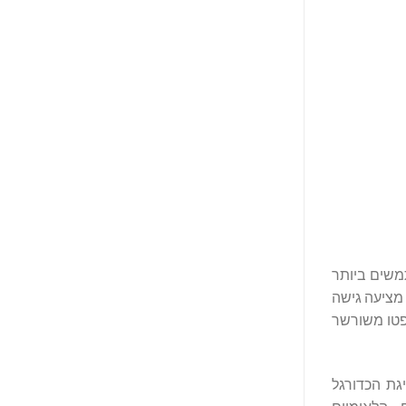
, המשרתת למעלה מ-120 מיליון משתמשים ביותר
 מציעה גישה
 ארנק קריפטו משורשר
גת הכדורגל