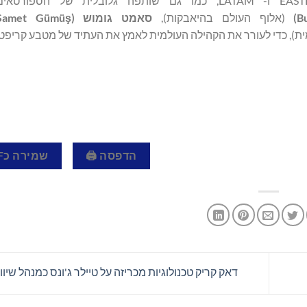
, בשווקי EASTERN, SEA ו- LATAM, כמו גם שותפה גלובלית של הספ
B
)
(אלוף העולם בהיאבקות),
סאמט
גומוש
(
ş
Samet Gümü
ת), כדי לעורר את הקהילה העולמית לאמץ את העתיד של מטבע קריפטו
הדפסה 🖨
שמירה כPDF 📄
דאק קריק טכנולוגיות מכריזה על טיילר ג'ונס כמנהל שיוו