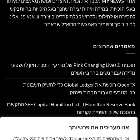
אתר
MYNEWS
מכבד את זכויות היוצרים ועושה מאמצים לאיתור
בעלי הזכויות. במידה וזיהית יצירה שהנך בעל הזכויות בה ותבקש
להסירה או לחילופין לדרוש קבלת קרדיט ביצירה זו, אנא פני אלינו
לבירור סך זכויותיך באמצעות הדוא"ל שבאתר.
מאמרים אחרונים
תוכנית Pink Changing Lives®‎ של מרי קיי הופכת חזון להשפעה
מדידה עבור נשים ברחבי העולם
OpenFX רוכשת את Global Ledger כדי להשיק חשבונות
רב-מטבעיים עבור חברות פינטק
Hamilton Reserve Bank ו- SEE Capital Hamilton Ltd.‎ התקשרו
בהסכם שיווק והפניית לקוחות
PU Prime מרחיבה את המסחר בזהב עם השקת XAUUSD247
אנו מעריכים את פרטיותך
Corpay Cross-Border מונתה לשותפת המט"ח הרשמית של
אנו משתמשים בקובצי Cookie כדי לשפר את חוויית הגלישה שלך,