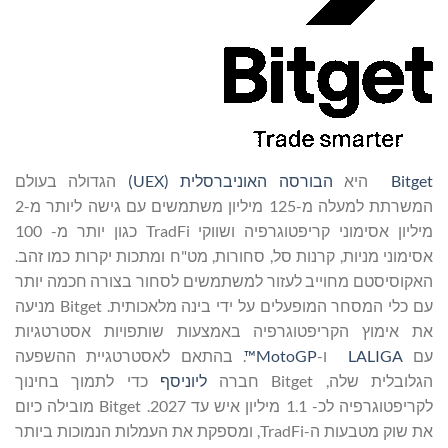
Bitget
היא
הבורסה האוניברסלית (UEX)
הגדולה בעולם
המשרתת למעלה מ-125 מיליון משתמשים עם גישה ליותר מ-2
מיליון אסימוני קריפטוגרפיה ושווקי TradFi כגון יותר מ- 100
אסימוני מניות, קרנות סל, סחורות, מט"ח ומתכות יקרות כמו זהב.
האקוסיסטם מחוייב לעזור למשתמשים לסחור בצורה חכמה יותר
עם כלי המסחר המופעלים על ידי בינה מלאכותית. Bitget מניעה
את אימוץ הקריפטוגרפיה באמצעות שותפויות אסטרטגיות
עם
LALIGA
ו-
MotoGP™
. בהתאם לאסטרטגיית ההשפעה
הגלובלית שלה, Bitget חברה
ליוניסף
כדי לתמוך בחינוך
לקריפטוגרפיה לכ- 1.1 מיליון איש עד 2027. Bitget מובילה כיום
את שוק מטבעות ה-TradFi, ומספקת את העמלות הנמוכות ביותר