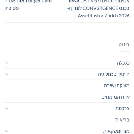
אסימוני נכסים מציאותיים RWA
Bitget Card באזור אסיה
בכנס CONV3RGENCE לונדון ו-
פסיפיק
AssetRush × Zurich 2026
ניווט
כלכלה
הייטק וטכנולוגיה
מוזיקה ושירה
זירת המומחים
צרכנות
בריאות
מזון ומשקאות