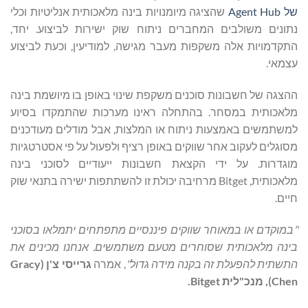
של
Agent Hub
שהציגה מיומנויות בינה מלאכותית אנליטיות וכלי
נתונים משולבים המחברים ניתוח שוק ישירות לביצוע. יחד,
התקדמויות אלה משקפות מעבר מגישה, למודיעין, וכעת לביצוע
עצמאי.
ההצגה של חשבונות סוכנים משקפת שינוי באופן בו מיושמת בינה
מלאכותית במסחר. בהתחלה ראינו מערכות שהתמקדו בסיוע
למשתמשים באמצעות ניתוח או המלצות, אבל מודלים מעודכנים
מסוגלים לעקוב אחר שווקים באופן רציף ולפעול על פי אסטרטגיות
מוגדרות. על ידי הקצאת חשבונות ייעודיים לסוכני בינה
מלאכותית, Bitget מרחיבה יכולת זו להשתתפות ישירה בתנאי שוק
חיים.
"במוקדם או במאוחר שווקים פיננסיים מתפתחים יתמלאו בסוכני
בינה מלאכותית שסוחרים מטעם משתמשים. אנחנו מכינים את
התשתית להפעלת זה בקנה מידה גדול"
, אמרה
גרייסי צ'ן (
Gracy
Chen
), מנכ"לית
Bitget
.