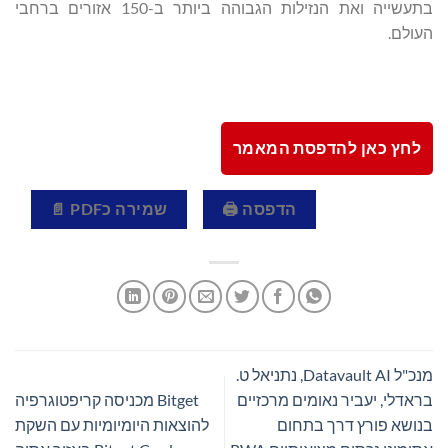
בתעשייה ואת הנזילות הגבוהה ביותר ב-150 אזורים ברחבי
העולם.
לחץ כאן להדפסת המאמר
הדפסה 🖨
שמירה כPDF 📄
מנכ"ל Datavault AI, נתניאל ט.
בראדלי, יעביר נאומים מרכזיים
Bitget מכניסה קריפטוגרפיה
בנושא פורץ דרך בתחום
להוצאות היומיומיות עם השקת