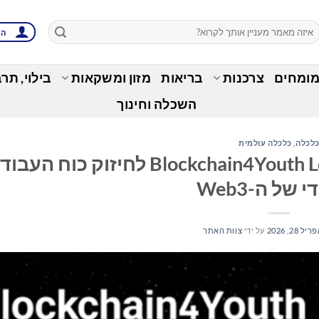
הת
מומחים
צרכנות
בריאות
מזון ומשקאות
בילוי, תר
השכלה וחינוך
לכלה
,
כלכלה עולמית
Bitget משיקה את Blockchain4Youth Learning Hub לחיזוק כוח הע
של ה-Web3
יל 28, 2026
על ידי
צוות האתר