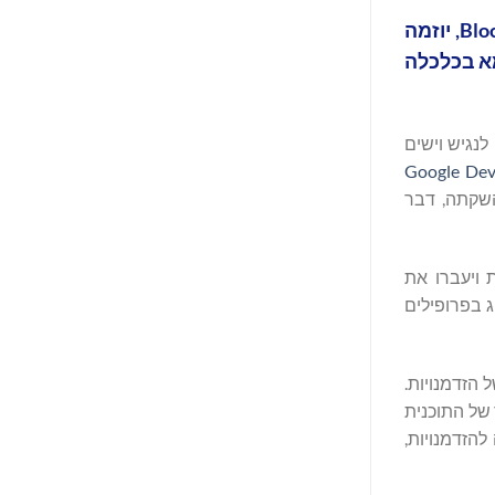
Bitget , הבורסה האוניברסלית (UEX) הגדולה בעולם, הכריזה על השקת Blockchain4Youth Learning Hub: Semester 1, יוזמה
מא בכלכלה
ין לנגיש וישים
Google Dev
15, משתתפים מאז השקתה, דבר
נית ויעברו את
עניק להם אישור שיוכלו להציג בפרופילים
ה לרשת רחבה יותר של הזדמנויות.
 של התוכנית
גישה להזדמנויות,