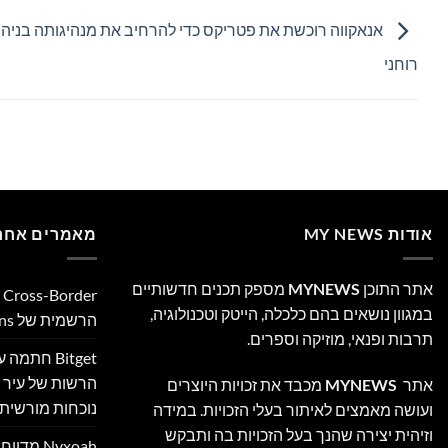
אנאקווה רוכשת את פטריקס כדי להרחיב את מנהיגותה בניהול 
רוחני
אודות MY NEWS
מאמרים אחרו
אתר התוכן
MYNEWS
מספק תכנים חדשותיים
במגוון נושאים בהם כלכלה, הייטק וטכנולוגיה,
הרשמית של Ultimate Sevens
תרבות ופנאי, מוזיקה וספרים.
Bitget חת
הרשות של עיר ה
אתר
MYNEWS
מכבד את זכויות היוצרים
נוכחות מורשית 
ועושה מאמצים לאיתור בעלי הזכויות. במידה
וזיהית יצירה שהנך בעל הזכויות בה ותבקש
Nyxoah מ