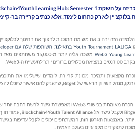
 בלוקצ'יין לא רק כתחום לימוד, אלא כנתיב קריירה בר-קיי
תר של Bitget, מרכז הלמידה הזה ירחיב את משימת התוכנית להפוך את החינוך לבלוקצ'י
ו
LALIGA
Youth Tournament
בתאילנד
,
השותפות שלה עם
eloper
Web3 Young Learne
, Blockchain4Youth משכה אליה יותר מ-000
ב סטודנטים במציאת מסלולים ברורים יותר לתעשיית ה-Web3.
לב למידה מובנית עם הכרה מקצועית ותמיכה מכוונת קריירה. לומדים שישלימו את התוכ
ההערכות יקבלו תעודת סיום לימודים חתומה בידי איגנסיו אגירה פרנקו, מנהל השיווק הראשי של Bitget, שת
התעודה נועדה לשמש יותר מאשר הוכחת השתתפות. היא מציעה הכרה מאומתת בכישורי Web3 ומאפשרת גיש
Blockchain4Youth Talent Alliance
,
עמוד תווך
מדים מוסמכים עם תעשיית ה-Web3 ההרחבה יותר. באמצעות הארגון הזה, המשתתפים יכולים לקבל עדיפות ב
 מוכח לתפקידים מקצועיים בעולם האמיתי.