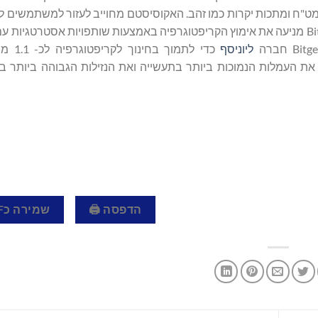
ניות, קרנות סל, סחורות, מט"ח ומתכות יקרות כמו זהב. האקוסיסטם מחוייב לעזור למשתמש
ליוניסף
כדי לתמוך 
הדפסה 🖨
שמירה כPDF 📄