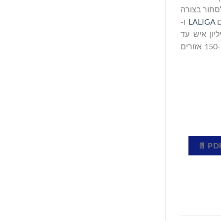
ים לסחור בצורה
LALIGA
ו-
בחינוך לקריפטוגרפיה לכ- 1.1 מיליון איש עד
2027. Bitget מובילה כיום את שוק מטבעות ה-TradFi, ומספקת את העמלות הנמוכות ביותר בתעשייה ואת הנזילות הגבוהה ביותר ב-150 אזורים