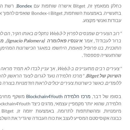
כחלק ממאמץ זה, Bitget אישרה שותפות עם
Bondex
, רשת המקצועני
עבודות ואנשי מקצוע.
"רוב הצעירים שמנסים לפרוץ ל-
Web3
נתקלים באותו הקיר, הם לוק
ברור לעבודה", אמר
איגנסיו פאלומרה
(
Ignacio Palomera
), מ
התוכנית, בנו פרופיל מאומת, היחשפו במאגר הכישרונות המהימן
שהתעשייה פספסה".
"צעירים רבים מתעניינים ב-
Web3
, אך עניין לבדו לא תמיד מראה
השיווק של
Bitget
. "מרכז הלמידה נועד לגרום לצעד הראשון להרג
ללומדים. כאשר כישרונות צעירים יכולים לראות הזדמנויות בצורה ב
בסופו של דבר,
מרכז הלמידה
Blockchain4Youth
מי
כבונה אקוסיסטם המסייע לעצב את כוח העבודה שיגדיר את השלב הבא 