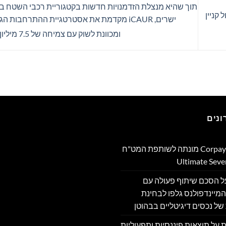
תוך שהיא מנצלת הזדמנויות חדשות בקטגוריית רכבי השטח בע
קניין
ישרים, iCAUR מקדמת את אסטרטגיית ההתרחבות 
ומכוונת לשוק עם צמיחה של 7.5 מיליון יחידות
נים
Corpay Cross-Border מונתה לשותפת המט"ח
מה על הסכם שיתוף פעולה עם
מיינדפולנס גלפו לבחינת
של נכסים דיגיטליים בבהוטן
דווחת על תוצאות פיננסיות ותפעוליות