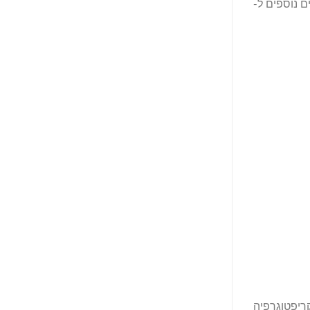
ים נוספים ל-
גישה ליותר מ-2 מיליון אסימוני קריפטוגרפיה