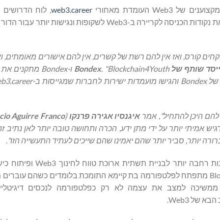
ם של Web3 העומדת מאחורי
web3.career
, לוח הדרושים 
בתעשייה. באמצעות השותפות, Bitget ו-Bondex שואפים להפוך את נקודות הכניסה לקריירה ב-Web3 לשקופות
חים קורס, ואז אין להם רשת של קשרים, אין להם אישורים מאומתים, וא
ייסד שותף של
Blockchain4Youth
. "
Bondex
ו-
Bondex
מתקנים את זה
 של
Bondex
והגישו מועמדות ישירות לחברות שמגייסות ב-
b3.career
 להם היכן להתחיל", אמר
איגנסיו אגירה פרנקו
(
cio Aguirre Franco
יש אמיתי יותר על ידי מתן ידע, הכרה ותחושה טובה יותר לאן נתיב זה 
רורה יותר, סביר יותר שהם יאמינו שהם שייכים לעתיד התעשייה הזו".
משקף מחויבות רחבה יותר לבניית תשתית אר
הלמידה, שהוא יותר מקמפיין עצמאי, מדגים כיצד Blockchain4Youth מתפתח לפלטפורמה בת קיימא התומכת בלומדים כשהם 
ומנויות, ומהשתתפות לתרומה. באמצעות יוזמה זו, Bitget ממשיכה למצב את עצמה לא רק כפלטפורמה לנכסים 
של Web3.