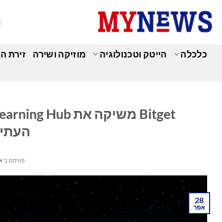
Ski
t
conten
כלכלה
הייטק וטכנולוגיה
מוזיקה ושירה
זירת ה
כ
העתידי 
פורסם ב
אפר
28
אפר