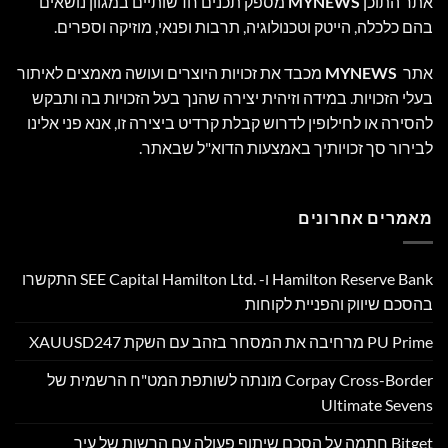
אתר התוכן
MYNEWS
מספק תכנים חדשותיים במגוון נושאים
בהם כלכלה, הייטק וטכנולוגיה, תרבות ופנאי, מוזיקה וספרים.
אתר
MYNEWS
מכבד את זכויות היוצרים ועושה מאמצים לאיתור
בעלי הזכויות. במידה וזיהית יצירה שהנך בעל הזכויות בה ותבקש
להסירה או לחילופין לדרוש קבלת קרדיט ביצירה זו, אנא פני אלינו
לבירור סך זכויותיך באמצעות הדוא"ל שבאתר.
מאמרים אחרונים
Hamilton Reserve Bank ו- SEE Capital Hamilton Ltd.‎ התקשרו
בהסכם שיווק והפניית לקוחות
PU Prime מרחיבה את המסחר בזהב עם השקת XAUUSD247
Corpay Cross-Border מונתה לשותפת המט"ח הרשמית של
Ultimate Sevens
Bitget חתמה על הסכם שיתוף פעולה עם הרשות של עיר