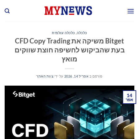
Ski
t
conten
כלכלה
,
כלכלה עולמית
Bitget משיקה את CFD Copy Trading
בעת שהביקוש לחשיפה חוצת שווקים
מואץ
פורסם ב
אפריל 14, 2026
על ידי
צוות האתר
14
אפר