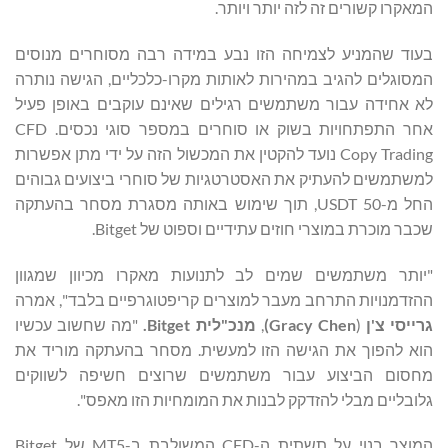
המאקרו קשורים זה לזה יותר ויותר.
בעוד שהמניע לצמיחה הזו נבע במידה רבה מסוחרים מנוסים
המסוגלים להגיב במהירות לאותות מקרו-כלכליים, הגישה נותרה
לא אחידה עבור משתמשים רגילים שאינם עוקבים באופן פעיל
אחר התפתחויות בשוק או סוחרים במספר סוגי נכסים. CFD
Copy Trading נועד להקטין את המכשול הזה על ידי מתן אפשרות
למשתמשים להעתיק את האסטרטגיות של סוחרי ביצועים גבוהים
החל מ-50 USDT, תוך שימוש באותה מסגרת מסחר בהעתקה
שכבר מוכרת במוצרי חוזים עתידיים וספוט של Bitget.
"יותר משתמשים שמים לב לתנועות מאקרו מכיוון שמגוון
ההזדמנויות התרחב מעבר למוצרים קריפטוגרפיים בלבד", אמרה
גרייסי צ'ן
(
Gracy Chen
)
,
מנכ"לית
Bitget
.
"מה שחשוב עכשיו
הוא להפוך את הגישה הזו למעשית. מסחר בהעתקה מוריד את
מחסום הביצוע עבור משתמשים שרוצים חשיפה לשווקים
גלובליים מבלי להזדקק לבנות את המומחיות הזו מאפס".
המוצר בנוי על תשתית ה-CFD המשולבת ב-MT5 של Bitget