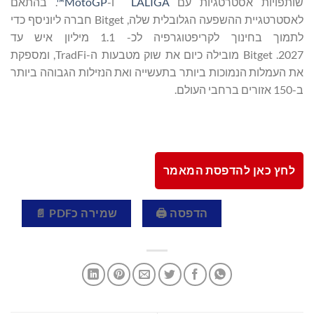
שותפויות אסטרטגיות עם
LALIGA
ו-
MotoGP™
. בהתאם
לאסטרטגיית ההשפעה הגלובלית שלה, Bitget חברה ליוניסף כדי
לתמוך בחינוך לקריפטוגרפיה לכ- 1.1 מיליון איש עד
2027. Bitget מובילה כיום את שוק מטבעות ה-TradFi, ומספקת
את העמלות הנמוכות ביותר בתעשייה ואת הנזילות הגבוהה ביותר
ב-150 אזורים ברחבי העולם.
לחץ כאן להדפסת המאמר
הדפסה 🖨
שמירה כPDF 📄