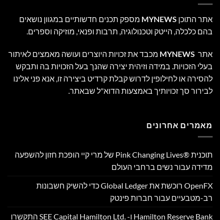
אתר התוכן
MYNEWS
מספק תכנים חדשותיים במגוון נושאים
בהם כלכלה, הייטק וטכנולוגיה, תרבות ופנאי, מוזיקה וספרים.
אתר
MYNEWS
מכבד את זכויות היוצרים ועושה מאמצים לאיתור
בעלי הזכויות. במידה וזיהית יצירה שהנך בעל הזכויות בה ותבקש
להסירה או לחילופין לדרוש קבלת קרדיט ביצירה זו, אנא פני אלינו
לבירור סך זכויותיך באמצעות הדוא"ל שבאתר.
מאמרים אחרונים
תוכנית Pink Changing Lives®‎ של מרי קיי הופכת חזון להשפעה
מדידה עבור נשים ברחבי העולם
OpenFX רוכשת את Global Ledger כדי להשיק חשבונות
רב-מטבעיים עבור חברות פינטק
Hamilton Reserve Bank ו- SEE Capital Hamilton Ltd.‎ התקשרו