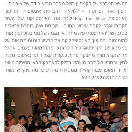
הנושא המרכזי של הקמפיין כולל מעבר מרגע בודד של אירוניה –
'הפוך את הפרוסה' – ללולאה תרבותית אינסופית, 'ההיפוך
האינסופי'. Flip the Slice לוכד את האינסטינקט של השוק
הקריפטוגרפי לקחת אירוע מסוים – קריסת שוק, כותרת ויראלית
בסגנון של 'הקריפטוגרפיה מתה', או מגמה של ממים, ולהפוך אותו
למומנטום. 'ההיפוך האינסופי' לוקח את הרעיון הזה ומותח אותו על
פני מחזורים: הקריפטוגרפיה הוכרזה כ-'מתה' מאות פעמים, אך כל
מה שנקרא מוות מתפקד פחות כנקודת קצה ויותר כאיפוס, מבחן
לחץ, ובסופו של דבר משמש כדלק לקאמבק הבא. ההיפוך מיוצג
על ידי האופן שבו הקהילה ממסגרת מחדש כל מה שנקרא 'מוות'
כקו ההתחלה לפרק הבא.