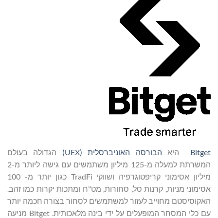
Bitget
היא
הבורסה האוניברסלית (UEX)
הגדולה בעולם
המשרתת למעלה מ-125 מיליון משתמשים עם גישה ליותר מ-2
מיליון אסימוני קריפטוגרפיה ושווקי TradFi כגון יותר מ- 100
אסימוני מניות, קרנות סל, סחורות, מט"ח ומתכות יקרות כמו זהב.
האקוסיסטם מחוייב לעזור למשתמשים לסחור בצורה חכמה יותר
עם כלי המסחר המופעלים על ידי בינה מלאכותית. Bitget מניעה