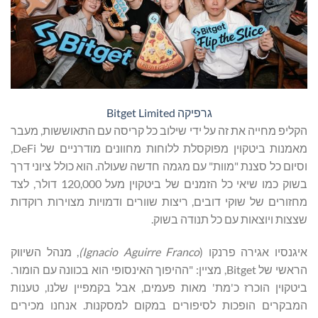
גרפיקה Bitget Limited
הקליפ מחייה את זה על ידי שילוב כל קריסה עם התאוששות, מעבר
מאמנות ביטקוין מפוקסלת ללוחות מחוונים מודרניים של DeFi,
וסיום כל סצנת "מוות" עם מגמה חדשה שעולה. הוא כולל ציוני דרך
בשוק כמו שיאי כל הזמנים של ביטקוין מעל 120,000 דולר, לצד
מחזורים של שוקי דובים, ריצות שוורים ודמויות מצוירות רוקדות
שצצות ויוצאות עם כל תנודה בשוק.
איגנסיו אגירה פרנקו (
Ignacio Aguirre Franco
)
, מנהל השיווק
הראשי של Bitget, מציין: "ההיפוך האינסופי הוא בכוונה עם הומור.
ביטקוין הוכרז כ'מת' מאות פעמים, אבל בקמפיין שלנו, טענות
המבקרים הופכות לסיפורים במקום למסקנות. אנחנו מכירים