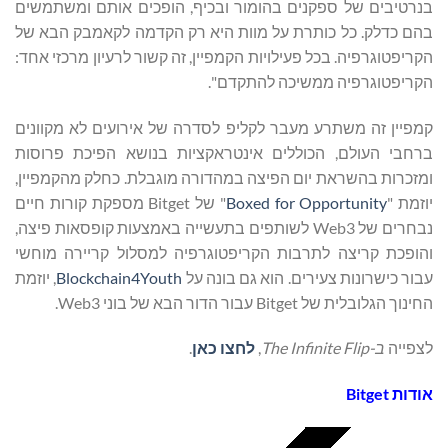
בנרטיבים של ספקנים בהומור ובכיף, הופכים אותם ומשתמשים
בהם כדלק. כל כותרת על מוות היא רק הקדמה לקאמבק הבא של
הקריפטוגרפיה. בכל פעילויות הקמפיין, זה קשור לרעיון מרכזי אחד:
הקריפטוגרפיה ממשיכה להתקדם".
קמפיין זה משתרע מעבר לקליפ לסדרה של אירועים לא מקוונים
ברחבי העולם, הכוללים אינטראקציות בנושא הפיכת פרוסות
ומזכרות בהשראת יום הפיצה במהדורה מוגבלת. כחלק מהקמפיין,
יוזמת "
Boxed for Opportunity
" של Bitget מספקת קורות חיים
נבחרים של Web3 לשותפים בתעשייה באמצעות קופסאות פיצה,
והופכת קריצה לתרבות הקריפטוגרפיה למסלול קריירה מוחשי
עבור כישרונות צעירים. הוא גם בונה על
Blockchain4Youth
, יוזמת
החינוך הגלובלית של Bitget עבור הדור הבא של בוני Web3.
לצפייה
ב-
Flip
Infinite
The
,
לחצו כאן
.
אודות
Bitget