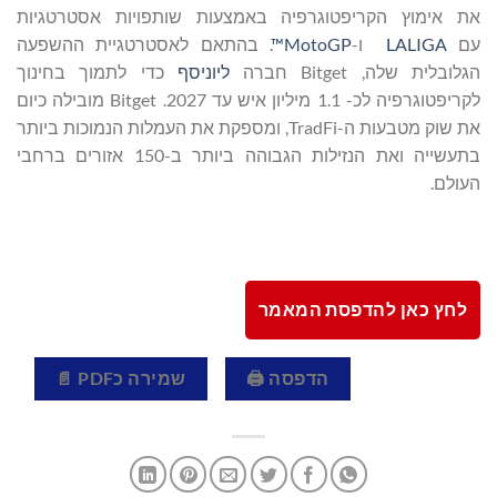
את אימוץ הקריפטוגרפיה באמצעות שותפויות אסטרטגיות
עם
LALIGA
ו-
MotoGP™
. בהתאם לאסטרטגיית ההשפעה
הגלובלית שלה, Bitget חברה
ליוניסף
כדי לתמוך בחינוך
לקריפטוגרפיה לכ- 1.1 מיליון איש עד 2027. Bitget מובילה כיום
את שוק מטבעות ה-TradFi, ומספקת את העמלות הנמוכות ביותר
בתעשייה ואת הנזילות הגבוהה ביותר ב-150 אזורים ברחבי
העולם.
לחץ כאן להדפסת המאמר
הדפסה 🖨
שמירה כPDF 📄