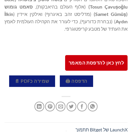
lu
ğ
o
ş
Tosun Çavu
)
(אלוף העולם בהיאבקות),
סאמט גומוש
(
ş
Samet Gümü
)
(מדליסט זהב באיגרוף) ואילקין איידין (
lkin
İ
Aydın
) (נבחרת כדורעף), כדי לעורר את הקהילה העולמית לאמץ
את העתיד של מטבע קריפטוגרפי.
לחץ כאן להדפסת המאמר
הדפסה 🖨
שמירה כPDF 📄
LaunchX של Bitget תתמוך