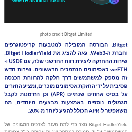
photo credit Bitget Limited
Bitget, הבורסה המובילה למטבעות קריפטוגרפים
וחברת ה-Web3, גאה להציג את Bitget HodlerYield,
שירות ההחזקה ליצירת רווח החדשני שלה, עם USDE ו-
weETH כאסימונים הנתמכים הראשונים. שירות חדש
זה מספק למשתמשים דרך חלקה להרווחת הכנסה
פסיבית על ידי החזקת אסימונים מוכרים, ומציע החזרים
על בסיס אחוזים שנתיים (APR) וכן הזדמנות לקבל
תגמולים נוספים באמצעות מבצעים מיוחדים, מה
משאפשר ל-APR הכולל להגיע ליותר מ-20%.
Bitget HodlerYield נוצר כדי לתת מענה לצרכים המגוונים של
המשתמשים על ידי תמיכה במספר שיטות אחזקה, כולל אחזקות