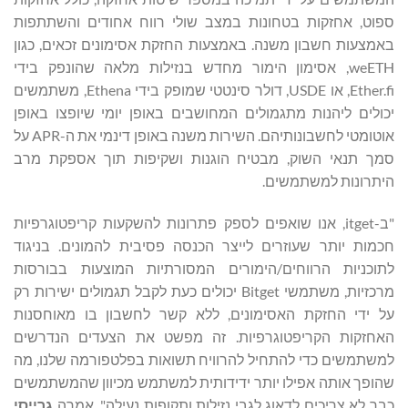
ספוט, אחזקות בטחונות במצב שולי רווח אחודים והשתתפות
באמצעות חשבון משנה. באמצעות החזקת אסימונים זכאים, כגון
weETH, אסימון הימור מחדש בנזילות מלאה שהונפק בידי
Ether.fi, או USDE, דולר סינטטי שמופק בידי Ethena, משתמשים
יכולים ליהנות מתגמולים המחושבים באופן יומי שיופצו באופן
אוטומטי לחשבונותיהם. השירות משנה באופן דינמי את ה-APR על
סמך תנאי השוק, מבטיח הוגנות ושקיפות תוך אספקת מרב
היתרונות למשתמשים.
"ב-itget, אנו שואפים לספק פתרונות להשקעות קריפטוגרפיות
חכמות יותר שעוזרים לייצר הכנסה פסיבית להמונים. בניגוד
לתוכניות הרווחים/הימורים המסורתיות המוצעות בבורסות
מרכזיות, משתמשי Bitget יכולים כעת לקבל תגמולים ישירות רק
על ידי החזקת האסימונים, ללא קשר לחשבון בו מאוחסנות
האחזקות הקריפטוגרפיות. זה מפשט את הצעדים הנדרשים
למשתמשים כדי להתחיל להרוויח תשואות בפלטפורמה שלנו, מה
שהופך אותה אפילו יותר ידידותית למשתמש מכיוון שהמשתמשים
כבר לא צריכים לדאוג לגבי נזילות ותקופות נעילה", אמרה
גרייסי