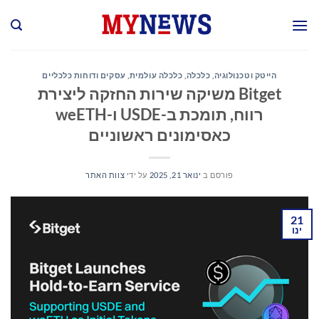
Ski
t
conten
הייטק וטכנולוגיה
,
כלכלה
,
כלכלה עולמית
,
עסקים ודוחות כלכליים
Bitget משיקה שירות החזקה ליצירת
רווח, תומכת ב-USDE ו-weETH
כאסימונים ראשוניים
פורסם ב
ינואר 21, 2025
על ידי
צוות האתר
21
ינו