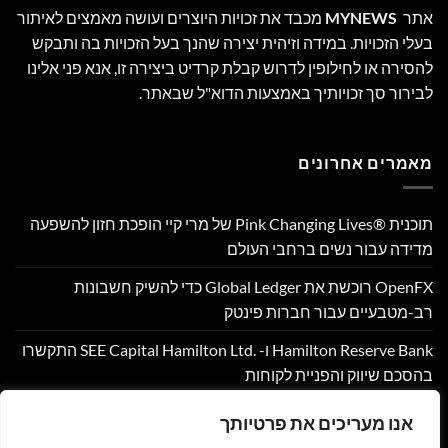
אתר
MYNEWS
מכבד את זכויות היוצרים ועושה מאמצים לאיתור
בעלי הזכויות. במידה וזיהית יצירה שהנך בעל הזכויות בה ותבקש
להסירה או לחילופין לדרוש קבלת קרדיט ביצירה זו, אנא פני אלינו
לבירור סך זכויותיך באמצעות הדוא"ל שבאתר.
מאמרים אחרונים
תוכנית Pink Changing Lives®‎ של מרי קיי הופכת חזון להשפעה
מדידה עבור נשים ברחבי העולם
OpenFX רוכשת את Global Ledger כדי להשיק חשבונות
רב-מטבעיים עבור חברות פינטק
Hamilton Reserve Bank ו- SEE Capital Hamilton Ltd.‎ התקשרו
בהסכם שיווק והפניית לקוחות
PU Prime מרחיבה את המסחר בזהב עם השקת XAUUSD247
אנו מעריכים את פרטיותך