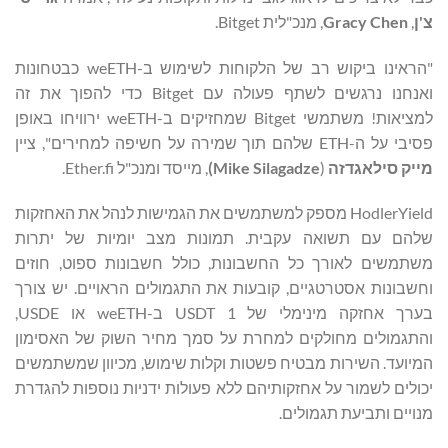
צ'ן
,
Gracy Chen
, מנכ"לית Bitget.
"הראינו ביקוש רב של הלקוחות לשימוש ב-weETH כבטחונות
ואנחנו נרגשים לשתף פעולה עם Bitget כדי להפוך את זה
למציאות! משתמשי Bitget שמחזיקים ב-weETH ירוויחו באופן
פסיבי על ה-ETH שלהם תוך שמירה על חשיפה למחירים", ציין
מייק סילאגדזה
(
Mike Silagadze
)
, מייסד ומנכ"ל Ether.fi.
HodlerYield מספק למשתמשים את הגמישות לנהל את האחזקות
שלהם עם תשואה עקבית. תמונות מצב יומיות של יתרות
משתמשים לאורך כל החשבונות, כולל חשבונות ספוט, חוזים
וחשבונות אסטרטגיים, קובעות את התגמולים הראויים. יש צורך
בערך אחזקה מינימלי של 1 USDT ב-weETH או USDE,
והתגמולים מחולקים למחרת על סמך מחיר השוק של האסימון
המיועד. השירות מבטיח פשטות וקלות שימוש, מכיוון שמשתמשים
יכולים לשמור על אחזקותיהם ללא פעולות ידניות נוספות להגדרת
מנויים ותביעת תגמולים.