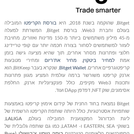
Bitget, שהוקמה בשנת 2018, היא
בורסת הקריפטו
המובילה
בעולם וחברת Web3. בורסת Bitget, המשרתת למעלה
מ-45 מיליון משתמשים ביותר מ-150 מדינות ואזורים, מחויבת
לעזור למשתמשים לסחור בצורה חכמה יותר עם קופי טריידינג
חלוצי ופתרונות מסחר אחרים, תוך שהיא מציעה גישה בזמן
אמת
למחיר ביטקוין
,
מחיר את'ריום
ומחירי מטבעות
קריפטוגרפיים אחרים.
Bitget Wallet
, שנקרא בעבר BitKeep, הוא
ארנק קריפטו משורשר ברמה עולמית המציע מגוון פתרונות
ותכונות Web3 מקיפים, כולל פונקציונליות ארנק, החלפת
אסימונים, שוק NFT, דפדפן DApp ועוד.
Bitget נמצאת בחוד החנית של קידום אימוץ קריפטו באמצעות
שותפויות אסטרטגיות, כולל היותה שותפת הקריפטו הרשמית של
ליגת הכדורגל המקצוענית המובילה בעולם,
LALIGA
,
בשווקי EASTERN, SEA ו- LATAM, כמו גם שותפה גלובלית של
הספורטאים הלאומיים הטורקיים
בוסה טוסון צ'בושולו (
Buse