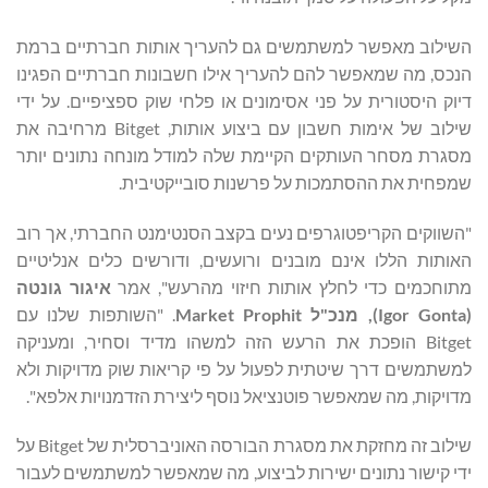
השילוב מאפשר למשתמשים גם להעריך אותות חברתיים ברמת
הנכס, מה שמאפשר להם להעריך אילו חשבונות חברתיים הפגינו
דיוק היסטורית על פני אסימונים או פלחי שוק ספציפיים. על ידי
שילוב של אימות חשבון עם ביצוע אותות, Bitget מרחיבה את
מסגרת מסחר העותקים הקיימת שלה למודל מונחה נתונים יותר
שמפחית את ההסתמכות על פרשנות סובייקטיבית.
"השווקים הקריפטוגרפים נעים בקצב הסנטימנט החברתי, אך רוב
האותות הללו אינם מובנים ורועשים, ודורשים כלים אנליטיים
מתוחכמים כדי לחלץ אותות חיזוי מהרעש", אמר
איגור גונטה
(
Igor Gonta
), מנכ"ל
Market Prophit
. "השותפות שלנו עם
Bitget הופכת את הרעש הזה למשהו מדיד וסחיר, ומעניקה
למשתמשים דרך שיטתית לפעול על פי קריאות שוק מדויקות ולא
מדויקות, מה שמאפשר פוטנציאל נוסף ליצירת הזדמנויות אלפא".
שילוב זה מחזקת את מסגרת הבורסה האוניברסלית של Bitget על
ידי קישור נתונים ישירות לביצוע, מה שמאפשר למשתמשים לעבור