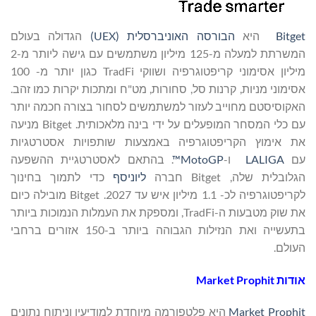
Bitget
היא
הבורסה האוניברסלית (UEX)
הגדולה בעולם
המשרתת למעלה מ-125 מיליון משתמשים עם גישה ליותר מ-2
מיליון אסימוני קריפטוגרפיה ושווקי TradFi כגון יותר מ- 100
אסימוני מניות, קרנות סל, סחורות, מט"ח ומתכות יקרות כמו זהב.
האקוסיסטם מחוייב לעזור למשתמשים לסחור בצורה חכמה יותר
עם כלי המסחר המופעלים על ידי בינה מלאכותית. Bitget מניעה
את אימוץ הקריפטוגרפיה באמצעות שותפויות אסטרטגיות
עם
LALIGA
ו-
MotoGP™
. בהתאם לאסטרטגיית ההשפעה
הגלובלית שלה, Bitget חברה
ליוניסף
כדי לתמוך בחינוך
לקריפטוגרפיה לכ- 1.1 מיליון איש עד 2027. Bitget מובילה כיום
את שוק מטבעות ה-TradFi, ומספקת את העמלות הנמוכות ביותר
בתעשייה ואת הנזילות הגבוהה ביותר ב-150 אזורים ברחבי
העולם.
אודות
Market Prophit
Market Prophit
היא פלטפורמה מיוחדת למודיעין וניתוח נתונים