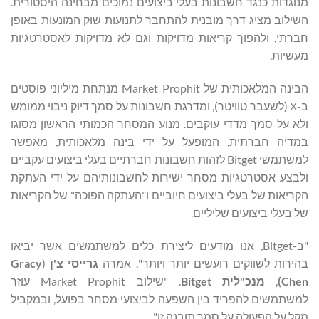
מנוגדות כנגד חשבונות בעלי ביצועים נמוכים מבחינה היסטורית.
השילוב מציג דרך מובנית להתחבר לתנועות שוק המונעות באופן
חברתי, ולהפוך קריאות מדויקות וגם לא מדויקות לאסטרטגיות
מעשיות.
הבינה המלאכותית של Market Prophit מנתחת מיליוני פוסטים
ב-X (לשעבר טוויטר), ומדרגת חשבונות על סמך דיוק ניבוי ממומש
ולא על סמך מדדי עוקבים. מנוע המסחר הכמותי הראשון מסוגו
במדיה חברתית, המופעל על ידי בינה מלאכותית, מאפשר
למשתמשי Bitget לזהות חשבונות חברתיים בעלי ביצועים עקביים
ולבצע אסטרטגיות מסחר ישירות לחשבונותיהם על ידי העתקת
הקריאות של בעלי ביצועים חיוביים ו"העתקה הפוכה" של הקריאות
של בעלי ביצועים שליליים.
"ב-Bitget, אנו מודעים ליצירת כלים למשתמשים אשר יביאו
בהירות לשווקים רועשים יותר ויותר", אמרה
גרייסי צ'ן
(
Gracy
Chen
)
,
מנכ"לית
Bitget
. "שילוב Market Prophit עוזר
למשתמשים להפריד בין השפעה לביצועי מסחר בפועל, ובמקביל
מקל על הפעולה על סמך תובנה זו".