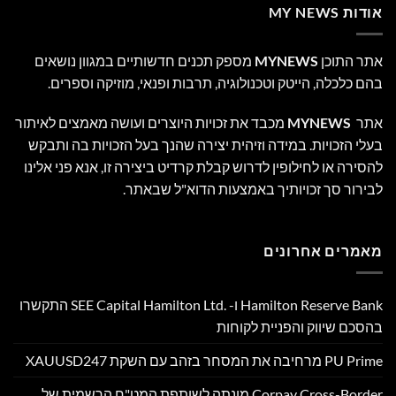
אודות MY NEWS
אתר התוכן
MYNEWS
מספק תכנים חדשותיים במגוון נושאים
בהם כלכלה, הייטק וטכנולוגיה, תרבות ופנאי, מוזיקה וספרים.
אתר
MYNEWS
מכבד את זכויות היוצרים ועושה מאמצים לאיתור
בעלי הזכויות. במידה וזיהית יצירה שהנך בעל הזכויות בה ותבקש
להסירה או לחילופין לדרוש קבלת קרדיט ביצירה זו, אנא פני אלינו
לבירור סך זכויותיך באמצעות הדוא"ל שבאתר.
מאמרים אחרונים
Hamilton Reserve Bank ו- SEE Capital Hamilton Ltd.‎ התקשרו
בהסכם שיווק והפניית לקוחות
PU Prime מרחיבה את המסחר בזהב עם השקת XAUUSD247
Corpay Cross-Border מונתה לשותפת המט"ח הרשמית של