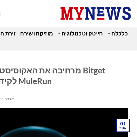
Ski
t
conten
כלכלה
הייטק וטכנולוגיה
מוזיקה ושירה
זירת ה
כ
MuleRun לקידום מסחר מבוסס סוכנים
פורסם ב
א
01
אפר