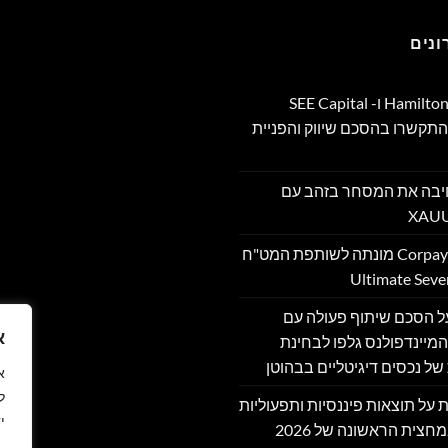
נים
Hamilton Reserve Bank ו- SEE Capital
Hamilton Ltd. התקשרו בהסכם שיווק והפניית
PU מרחיבה את המסחר בזהב עם
Corpay Cross-Border מונתה לשותפת המט"ח
מה על הסכם שיתוף פעולה עם
א
מיינדפולנס גלפו לבחינת
של נכסים דיגיטליים בבהוטן
ל
דווחת על תוצאות פיננסיות ותפעוליות
י
חצית הראשונה של 2026