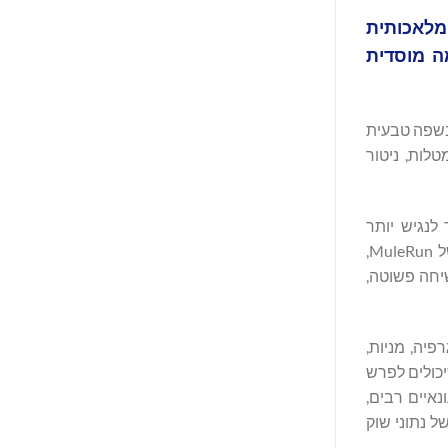
על שותפות מוצר אסטרטגית עם MuleRun, סוכן בינה מלאכותית
ה מוסדית
בשפה טבעית
של מטלות, ניטור
לנגיש יותר
למשתמשים רגילים. באמצעות שילוב אקוסיסטם הנתונים הפיננסיים של Bitget Agent Hub עם סביבת הבינה המלאכותית האישית של MuleRun,
שיחה פשוטה,
יה, מניות,
כולים לפרש
איים רבים,
ל נתוני שוק