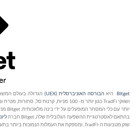
Bitget
היא
הבורסה האוניברסלית (UEX)
ושווקי TradFi כגון יותר מ- 100 מניות, ק
יותר עם כלי המסחר המופעלים על ידי בינה מלאכותית. Bitget מניעה את אימוץ הקריפטו באמצעות שותפויות אסטרטגיות עם
בהתאם לאסטרטגיית ההשפעה הגלובלית שלה, Bitget חברה
ליונ
שוק מטבעות ה-TradFi, ומספקת את העמלות הנמוכות ביותר בתעשייה ואת הנזילות הגבוהה ביותר ב-150 אזורים ברחבי העולם.