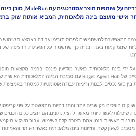
Bitget , הבורסה האוניברסלית (UEX) הגדולה בעולם, הכריזה 
 אישי מועצם בינה מלאכותית, המביא אותות שוק ברמ
ת מעצמה המאפשרת למשתמשים לפרוס תזרימי עבודה באמצעות שימוש 
 היא פועלת 24/7 על מכונות וירטואליות שממוקמות בענן, ובנויה כך שתשמור על הפעילות הרציפה 
ט.
ידי בינה מלאכותית, כאשר מודיעין פיננסי ברמה מקצועית הופך 
 בין סוגי נכסים ולבנות זרימות עבודה אוטומטיות למסחר באמצעות 
קים הופכים מקושרים יותר והתנודתיות מתפשטת על פני קריפטוגרפ
 שיכולות לעשות יותר מאשר להציג נתונים. הם רוצים כלים חכמים שי
תובנות מעשיות בזמן אמת בצורה קלה לשימוש. עבור משקיעים קמעונ
 מסביב לשעון קשה, וחזיונות בינה מלאכותית כאשר העיתוי והאמינות ש