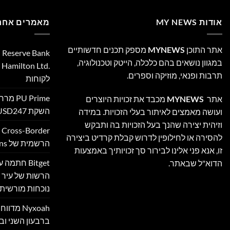
אודות MY NEWS
מאמרים אחרו
אתר התוכן
MYNEWS
מספק תכנים חדשותיים
במגוון נושאים בהם כלכלה, הייטק וטכנולוגיה,
‎
תרבות ופנאי, מוזיקה וספרים.
לקוחות
 Prime
אתר
MYNEWS
מכבד את זכויות היוצרים
השקת XAUUSD247
ועושה מאמצים לאיתור בעלי הזכויות. במידה
וזיהית יצירה שהנך בעל הזכויות בה ותבקש
להסירה או לחילופין לדרוש קבלת קרדיט ביצירה
הרשמית של Ultimate Sevens
זו, אנא פני אלינו לבירור סך זכויותיך באמצעות
Bitget חת
הדוא"ל שבאתר.
הרשות של עיר ה
נוכחות מורשית 
Nyxoah מ
ברבעון השני ובמ