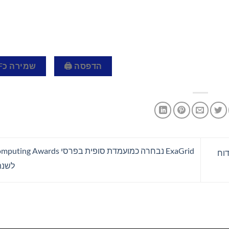
הדפסה 🖨
שמירה כPDF 📄
ExaGrid נבחרה כמועמדת סופית בפרסי 
עבור חוזים עתידיים של BTC ו-ETH בדוח
לשנת 26