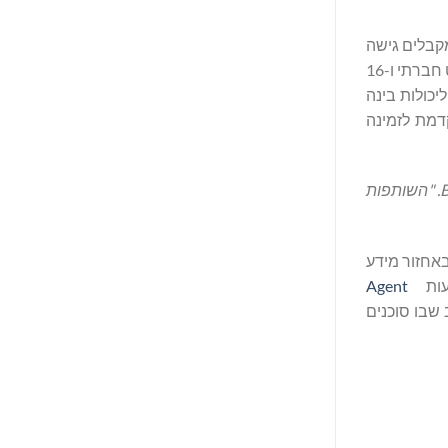
להתמודד עם אילוצים אלו בתחומי נתונים, מודיעין, אבטחה וביצוע. באמצעות Bitget Agent Hub, משתמשי MuleRun מקבלים גישה
למסגרת ניתוח פיננסי המשתרעת על פני 19 כלי נתונים בקריפטו, מניות אמריקאיות, זהב, נפט גולמי, פורקס, מניות A, מדדי רשת, סנטימנט חברתי ו-16
ד יותר את הנתונים הללו ליכולות בינה
קדמת לזמינה
B
. "השותפות
 סיוע באחזור מידע
צעות
Agent
סחר, שלב שבו סוכנים