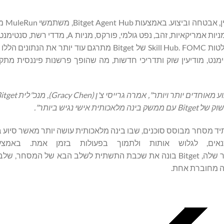
שותפות זו נועדה 
אינדיקטורים מקרו-כלכליים, כולל מדד המחירים לצרכן, תמ"ג והחלטות Skill Hub. FOMC של Bitget מתרגם עו
נטימנט, מודיעין שוק ותדריכי חדשות, מה שהופך פרשנות פיננסית מת
 מאוחדים יותר ויותר", אמרה גרייסי צ'ן (
Gracy Chen
), מנכ"לית
itget
 השוק של
Bitget
עם ממשק בינה מלאכותית אישי נגיש ביותר".
אותתת על הדחיפה המתמשכת של Bitget לעבר עתיד מסחר מבוסס סוכנים, שבו בינה מלאכותית עושה יותר מאשר
נאים, לגלוש אותות ולתמוך בפעולות בזמן אמת. באמ
וארכיטקטורת הבורסה האוניברסלית הרחבה יותר שלה, Bitget בונה את שכבת התשתית לשלב הבא של המ
ה מחוברת אחת.