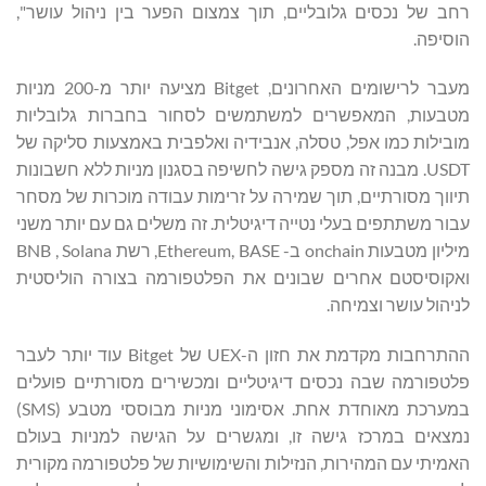
רחב של נכסים גלובליים, תוך צמצום הפער בין ניהול עושר",
הוסיפה.
מעבר לרישומים האחרונים, Bitget מציעה יותר מ-200 מניות
מטבעות, המאפשרים למשתמשים לסחור בחברות גלובליות
מובילות כמו אפל, טסלה, אנבידיה ואלפבית באמצעות סליקה של
USDT. מבנה זה מספק גישה לחשיפה בסגנון מניות ללא חשבונות
תיווך מסורתיים, תוך שמירה על זרימות עבודה מוכרות של מסחר
עבור משתתפים בעלי נטייה דיגיטלית. זה משלים גם עם יותר משני
מיליון מטבעות onchain ב- Ethereum, BASE, רשת BNB , Solana
ואקוסיסטם אחרים שבונים את הפלטפורמה בצורה הוליסטית
לניהול עושר וצמיחה.
ההתרחבות מקדמת את חזון ה-UEX של Bitget עוד יותר לעבר
פלטפורמה שבה נכסים דיגיטליים ומכשירים מסורתיים פועלים
במערכת מאוחדת אחת. אסימוני מניות מבוססי מטבע (SMS)
נמצאים במרכז גישה זו, ומגשרים על הגישה למניות בעולם
האמיתי עם המהירות, הנזילות והשימושיות של פלטפורמה מקורית