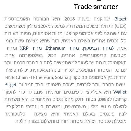
Bitget
, שהוקמה בשנת 2018, היא הבורסה האוניברסלית
(UEX) הגדולה בעולם המשרתת למעלה מ-120 מיליון משתמשים
עם גישה למיליוני אסימוני קריפטו, מניות אסימונים, מניות תעודות
סל ונכסים אחרים בעולם האמיתי, תוך שהיא מציעה גישה בזמן
אמת
למחיר הביטקוין
,
מחיר Ethereum
,
מחיר XRP
ומחירי
מטבעות קריפטוגרפיים אחרים, הכול בפלטפורמה אחת.
האקוסיסטם מחוייב לעזור למשתמשים לסחור בצורה חכמה יותר
עם כלי המסחר המופעלים על ידי בינה מלאכותית, יכולת פעולה
הדדית בין אסימונים בביטקויין, Ethereum, Solana ו- BNB Chain,
וגישה רחבה יותר לנכסים בעולם האמיתי. בצד המבוזר,
Bitget
Wallet
היא אפליקציית פיננסים יומיומית שנבנתה כדי להפוך
קריפטו לפשוט, בטוח וחלק מהפיננסים היומיומיים. היא משרתת
למעלה מ-80 מיליון משתמשים, ומגשרת בין נתיבי הבלוקצ'יין
לבין פיננסים בעולם האמיתי והיא מציעה פלטפורמה
מוכללת לכניסה ויציאה, מסחר, רווחים ותשלום בצורה חלקה.