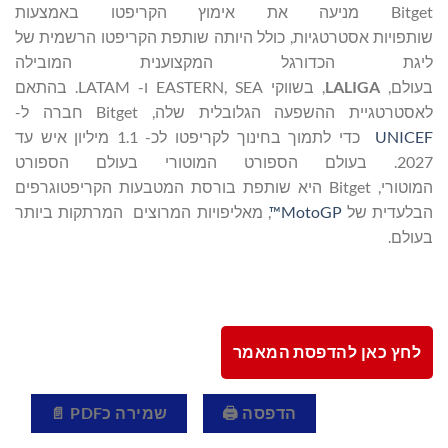
Bitget מניעה את אימוץ הקריפטו באמצעות
שותפויות אסטרטגיות, כולל היותה שותפת הקריפטו הרשמית של
ליגת הכדורגל המקצוענית המובילה
בעולם,
LALIGA
, בשווקי EASTERN, SEA ו- LATAM. בהתאם
לאסטרטגיית ההשפעה הגלובלית שלה, Bitget חברה ל-
UNICEF
כדי לתמוך בחינוך לקריפטו לכ- 1.1 מיליון איש עד
2027. בעולם הספורט המוטורי בעולם הספורט
המוטורי, Bitget היא שותפת בורסת המטבעות הקריפטוגרפים
הבלעדית של
MotoGP™
, מאליפויות המרוצים המרתקות ביותר
בעולם.
לחץ כאן להדפסת המאמר
הדפסה 🖨
שמירה כPDF 📄