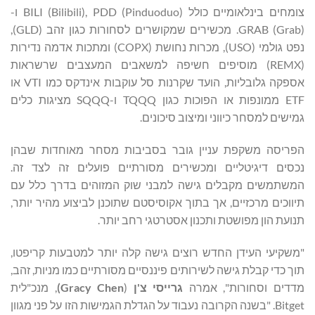
צומחים בינלאומיים כולל BILI (Bilibili), PDD (Pinduoduo) ו-
GRAB (Grab). מכשירים שמקושרים לסחורות כגון זהב (GLD),
נפט גולמי (USO), מכרות נחושת (COPX) ומתכות אדמה נדירות
(REMX) מוסיפים חשיפה למשאבים המעצבים שרשראות
אספקה ​​גלובליות, הועד שקרנות סל עוקבות אינדקס כמו VTI או
ETF ממונפות או הפוכות כגון TQQQ ו-SQQQ מציגות כלים
גמישים למסחר כיווני ומיצוב סיכונים.
הפריסה משקפת עניין גובר בסביבות מסחר מאוחדות שבהן
נכסים דיגיטליים ומכשירים מסורתיים פועלים זה לצד זה.
המשתמשים מקבלים גישה למבני שוק המזוהים בדרך כלל עם
תיווכים מרכזיים, אך בתוך אקוסיסטם שתוכנן לביצוע מהיר יותר,
תנועת הון מפושטת ותכנון אסטרטגי רחב יותר.
"משקיעי העידן החדש רוצים גישה קלה יותר למטבעות קריפטו,
תוך כדי קבלת גישה לשירותים פיננסיים מסורתיים כמו מניות, זהב,
מדדים וסחורות", אמרה
גרייסי צ'ן
(
Gracy Chen
)
, מנכ"לית
Bitget. "בשנה הקרובה נעבוד על הגדלת הגמישות הזו על פני מגוון