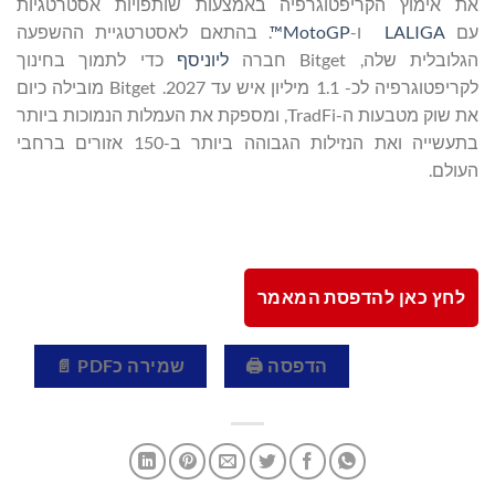
את אימוץ הקריפטוגרפיה באמצעות שותפויות אסטרטגיות
עם
LALIGA
ו-
MotoGP™
. בהתאם לאסטרטגיית ההשפעה
הגלובלית שלה, Bitget חברה
ליוניסף
כדי לתמוך בחינוך
לקריפטוגרפיה לכ- 1.1 מיליון איש עד 2027. Bitget מובילה כיום
את שוק מטבעות ה-TradFi, ומספקת את העמלות הנמוכות ביותר
בתעשייה ואת הנזילות הגבוהה ביותר ב-150 אזורים ברחבי
העולם.
לחץ כאן להדפסת המאמר
הדפסה 🖨
שמירה כPDF 📄