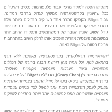
מקסיקו הפכה למוקד מרכזי עבור פלטפורמות נכסים דיגיטליים
ככל שהעניין בקריפטוגרפיה ממשיך לגדול ברחבי המדינה.
עבור Bitget, מקסיקו נותרה אחד השווקים הגדולים ביותר שלה
במרכז אמריקה והלטינית ואחת העדיפויות האזוריות המרכזיות.
גודל השוק, העניין הגובר של המשתמשים ותפקידו הרחב יותר
במשמעות פיננסית אזורית הופכים אותו לחלק חשוב בהתרחבות
ארוכת הטווח של Bitget באזור.
"ההתקדמות הרגולטורית בקריפטוגרפיה משתנה ללא הרף
בהתאם לנוף, וכל אחת מהן דורשת הבנה ברורה של הכללים
המקומיים וכיצד מערכות פיננסיות מקומיות פועלות",
אמרה
גרייסי צ'ן (
Gracy Chen
), מנכ"לית
Bitget
. "על ידי הליכה
בדרך זו במקסיקו, ביטגט בונה על מודל התומך בצמיחה אחראית
ומעניק לעסק הזדמנויות רבות יותר לפעול לצד בנקים ומוסדות
פיננסיים שקשריהם הפכו לחשובים יותר ויותר בחדירה לשווקים
מגוונים".
הרישומים מציבים את Bitget בעמדה חזקה יותר לשרת את השוק