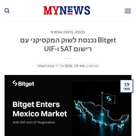
Ski
t
conten
כלכלה
,
כלכלה עולמית
Bitget נכנסת לשוק המקסיקני עם
רישום SAT ו-UIF
פורסם ב
מאי 19, 2026
על ידי
צוות האתר
19
מאי