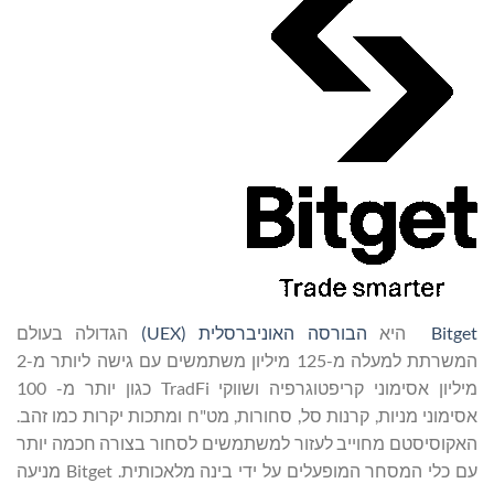
Bitget
היא
הבורסה האוניברסלית (UEX)
הגדולה בעולם
המשרתת למעלה מ-125 מיליון משתמשים עם גישה ליותר מ-2
מיליון אסימוני קריפטוגרפיה ושווקי TradFi כגון יותר מ- 100
אסימוני מניות, קרנות סל, סחורות, מט"ח ומתכות יקרות כמו זהב.
האקוסיסטם מחוייב לעזור למשתמשים לסחור בצורה חכמה יותר
עם כלי המסחר המופעלים על ידי בינה מלאכותית. Bitget מניעה