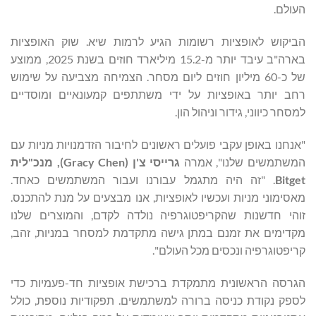
העולם.
הביקוש לאופציות רשומות הגיע לרמות שיא. שוק האופציות
בארה"ב עיבד יותר מ-15.2 מיליארד חוזים בשנת 2025, ממוצע
של כ-60 מיליון חוזים ליום מסחר. הצמיחה מצביעה על שימוש
רחב יותר באופציות על ידי משתתפים קמעונאיים ומוסדיים
למסחר כיווני, גידור וניהול הון.
"אנחנו באופן עקבי פועלים ראשונים לחיבור הזדמנויות מניות עם
המשתמשים שלנו", אמרה
גרייסי צ'ן (
Gracy Chen
), מנכ"לית
Bitget
. "זה היה מתגמל עבורנו ועבור המשתמשים כאחד.
מאסימוני מניות ועכשיו לאופציות, אנו מבצעים על מנת להתכנס.
זוהי חדשנות שהקריפטוגרפיה נולדה לקדם, והמוצרים שלנו
מקדימים את זמנם במתן גישה מתקדמת למסחר במניות, זהב,
קריפטוגרפיה ונכסים מכל העולם".
הגרסה הראשונית מתמקדת ברכישת אופציות חד-פעמיות כדי
לספק נקודת כניסה ברורה למשתמשים. תפקודיות נוספת, כולל