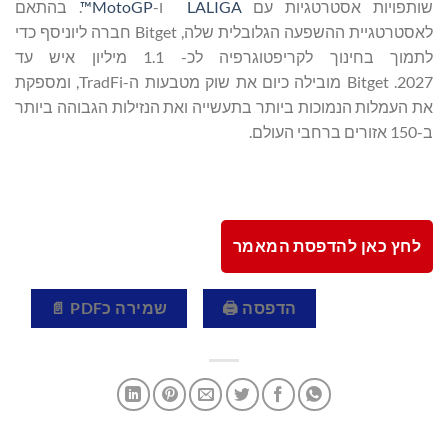
שותפויות אסטרטגיות עם
LALIGA
ו-
MotoGP™
. בהתאם
לאסטרטגיית ההשפעה הגלובלית שלה, Bitget חברה ליוניסף כדי
לתמוך בחינוך לקריפטוגרפיה לכ- 1.1 מיליון איש עד
2027. Bitget מובילה כיום את שוק מטבעות ה-TradFi, ומספקת
את העמלות הנמוכות ביותר בתעשייה ואת הנזילות הגבוהה ביותר
ב-150 אזורים ברחבי העולם.
לחץ כאן להדפסת המאמר
הדפסה 🖨
שמירה כPDF 📄