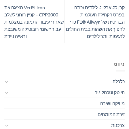
קרן סטארלייט לילדים זכתה
VeriSilicon מציגה את
בפרס הקהילה העולמית
CPP2000 – קניין רוחני לשלב
הבריטית של F1® Allwyn כדי
שאחרי עיבוד התמונה במצלמות
להפוך את השהות בבית החולים
עבור יישומי רובוטיקה משובצת
לנעימות יותר לילדים
וראייה ניידת
ניווט
כלכלה
הייטק וטכנולוגיה
מוזיקה ושירה
זירת המומחים
צרכנות