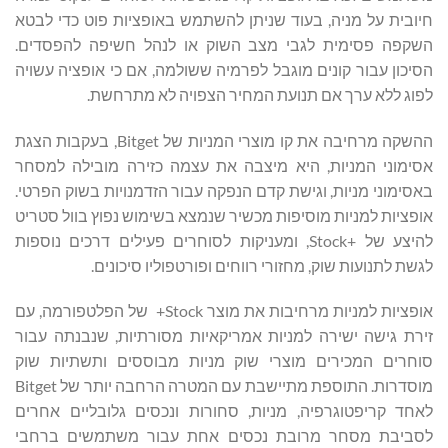
חיובית על מניה, בעוד שניתן להשתמש באופציות פוט כדי לבטא
השקפה פסימית לגבי מצב השוק או לנהל חשיפה להפסדים.
הסיכון עבור קונים מוגבל לפרמיה ששולמה, אם כי אופציה עשויה
לפוג ללא ערך אם תנועת המחיר הצפויה לא מתרחשת.
ההשקה מרחיבה את קו מוצרי המניות של Bitget, בעקבות הצגת
אסימוני המניות, היא מיצבה את עצמה כזירה מובילה למסחר
באסימוני מניות, וגישת קדם הנפקה עבור הזדמנויות בשוק הפרטי.
אופציות למניות מוסיפות מכשיר שנמצא בשימוש נפוץ בוול סטריט
להיצע של +Stock, ומעניקות לסוחרים פעילים דרכים נוספות
לגשת לתנועות שוק, מחזורי רווחים ופורטפוליו סיכונים.
אופציות למניות מרחיבות את מוצר Stock+ של הפלטפורמה, עם
זירת גישה ישירה למניות אמריקאיות מסורתיות, שנבנתה עבור
סוחרים המכירים מוצרי שוק מניות מבוססים ותשתיות שוק
מוסדרות. התוספת מתיישבת עם המטרה הרחבה יותר של Bitget
לאחד קריפטוגרפיה, מניות, סחורות ונכסים גלובליים אחרים
לסביבת מסחר מרובת נכסים אחת עבור משתמשים ברחבי