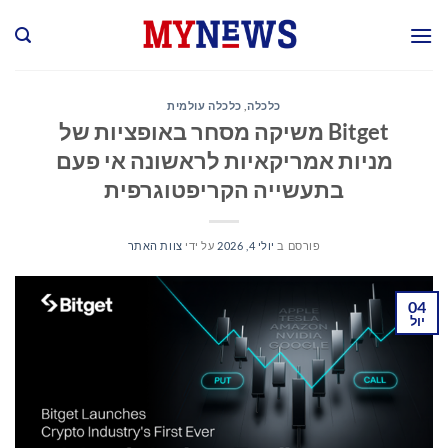
Ski
t
conten
כלכלה
,
כלכלה עולמית
Bitget משיקה מסחר באופציות של
מניות אמריקאיות לראשונה אי פעם
בתעשייה הקריפטוגרפית
פורסם ב
יולי 4, 2026
על ידי
צוות האתר
04
יול