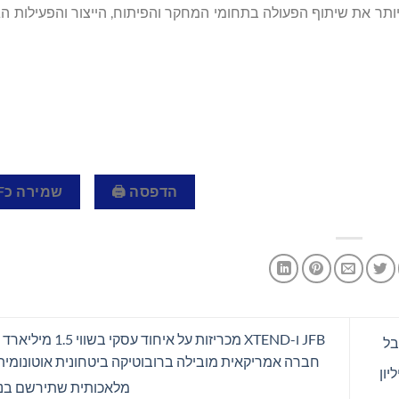
לייזר שואפת לחזק עוד יותר את שיתוף הפעולה בתחומי המחקר והפיתוח, הייצור והפעילות
הדפסה 🖨
שמירה כPDF 📄
JFB ו-XTEND מכריזות על איחו
 היא תקבל
חברה אמריקאית מובילה ברובוטיקה ביטחונית אוטונומית
, המייצגות תמורה נטו של כ-535 מיליון
מלאכותית שתירשם בנ