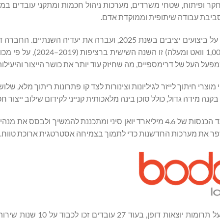
מחקר ופיתוח, שטחי משרדים, מערכות ניהול חכמות ומתקני עובדים במ
ביבת עבודה שיתופית וממוקדת אדם.
למרות סביבת שוק עולמית מאתגרת, חברת Bodor Laser דיווחה על ביצועים יציבים בשנת 2025, ועברה את י
הראשון בעולם בנפח המכירות של מכונות חיתוך בלייזר סיבים (1,000
במבט קדימה, שנת 2026 הוגדרה כשנה מכרעת. החברה קבעה יעד הכנסות של 4.6 מיליארד יואן סיני ומתכננת להמשיך 
לשפר את מערכות החדשנות כדי לתמוך בצמיחה אסטרטגית ארוכת טווח.
במהלך האירוע, 19 קטגוריות פרסים הכירו בכמעט 300 עובדים על תרומו