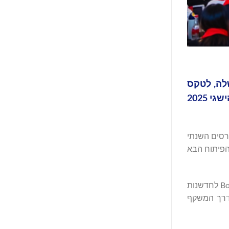
ה הגלובלי החדש שלה, לטקס
הענקת הפרסים השנתי ולאירוע פתיחת השנה. האירוע, שנערך תחת הנושא "פארק וחלומות", סימן הן סקירה של הישגי 2025
טקס הענקת הפרסים השנתי
את ההשקה הרשמית של שלב הפיתוח הבא
בנאום המרכזי שלו, הנשיא קונג ג'יה (Kong Jie ) תיאר את החזון שמאחורי פארק החלומות ואישרר מחדש את מחויבותה של Bodor Laser לחדשנות
ון דרך המשקף