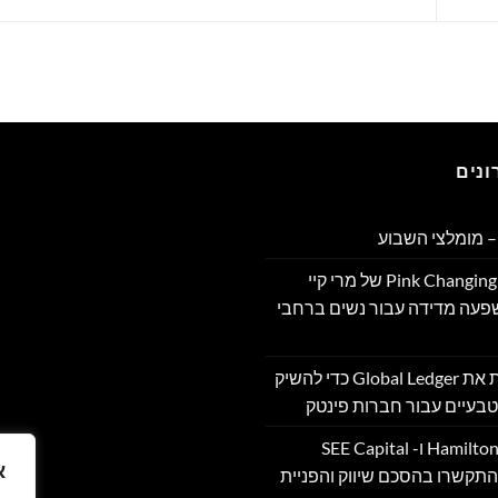
נים
 מומלצי השבוע
תוכנית Pink Changing Lives®‎ של מרי קיי
שפעה מדידה עבור נשים ברחבי
OpenFX רוכשת את Global Ledger כדי להשיק
בעיים עבור חברות פינטק
Hamilton Reserve Bank ו- SEE Capital
א
Hamilton Ltd. התקשרו בהסכם שיווק והפניית