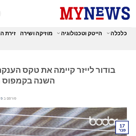
Ski
t
conten
כלכלה
הייטק וטכנולוגיה
מוזיקה ושירה
זירת ה
כ
בודור לייזר קיימה את טקס הענ
השנה בקמפוס ה
פורסם ב
פברו
17
פבר