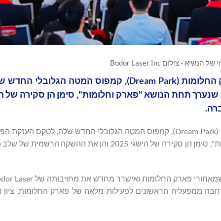
א - צילום Bodor Laser Inc
Bodor Laser קיבצה עובדים מכל רחבי החברה בפארק החלומות (Dream Park), קמפוס המט
רה.
Bodor Laser קיבצה עובדים מכל רחבי החברה בפארק החלומות (Dream Park), קמפוס המטה הגלובלי החדש שלה, ל
ולאירוע פתיחת השנה. האירוע, שנערך תחת הנושא "פארק וחלומות", סימן הן סקירה של הישגי 2025 והן 
אחרונות, החברה התרחבה ממפעליה הראשונים לפעילות מלאה של פארק החלומות, צי