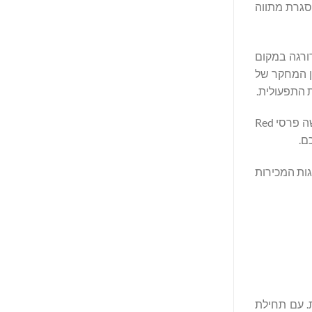
סגרת מתווה
עדיה השנתיים. החברה דורגה במקום
 וואט ומעלה) זו השנה השישית ברציפות (2019–2024), על פי מכון המחקר של
אבני דרך נוספות כללו הקמת מטה בדרום סין בשנג'ן, הרחבת תיקי מוצרי חיתוך לייזר לגיליונות וצינורות לצד קו פתרונות ריתוך מלא, שלושה פרסי Red
ולבסס את מנהיגות המכירות
ת יוצאות דופן, בעוד 27 עובדים זכו לכבוד על 10 שנות שירות. עם תחילת