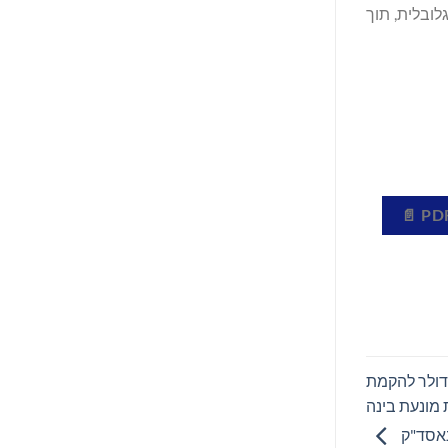
 הגלובלית, תוך
ד עסקי בשווי 1.5 מיליארד דולר להקמת
 מונעת בינה
אסד"ק