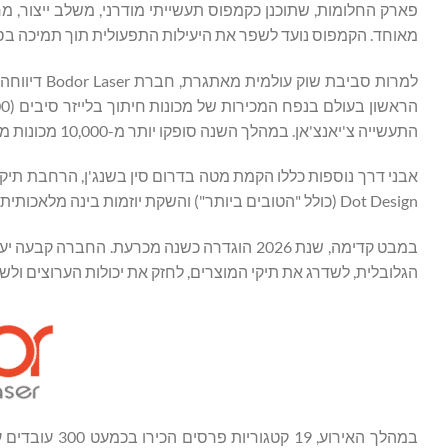
פארק החלומות, שתוכנן כקמפוס תעשייתי מודרני, משלב ייצור, 
מאוחד. הקמפוס נועד לשפר את היעילות התפעולית תוך תמיכה בס
התעשייה צ'יאנצ'אן. במהלך השנה סופקו יותר מ-10,000 מכונות ממפעל העל של דרימספייס, מה שחיזק עוד יותר את כושר הייצור והיעילות התפעולית.
Dot Design (כולל "הטובים ביותר") והשקת יוזמות בינה מלאכותית בקנה מידה גדול, כולל סוכן בינה מלאכותית קנייני לקידום שילוב ייצור חכם.
הגלובלית, לשדרג את תיקי המוצרים, לחזק את יכולות הערוצים ו